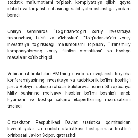
statistik ma'lumotlarni to'plash, kompilyatsiya qilish, qayta
ishlash va tarqatish sohasidagi salohiyatni oshirishga yordam
beradi.
Onlayn seminarda “To'g'ridan-to'g'ri xorijiy investitsiya
tushunchasi, ta'rifi va o'lchovlari”, “To'g'ridan-to'g'ri xorijiy
investitsiya to'g'risidagi ma'lumotlarni to'plash”, “Transmilliy
kompaniyalarning xorijiy filiallari statistikasi” va boshqa
masalalar ko‘rib chiqildi.
Vebinar ishtirokchilari BMTning savdo va rivojlanish bo'yicha
konferensiyasining investitsiya va tadbirkorlik bo'limi boshlig'i
janob Bolviyn, seksiya rahbari Sulstarova honim, Shveytsariya
Milliy bankining moliyaviy hisoblar bo'limi boshlig'i janob
Flyumann va boshqa xalqaro ekspertlarning ma'ruzalarini
tingladi.
O‘zbekiston Respublikasi Davlat statistika qo‘mitasidan
Investitsiyalar va qurilish statistikasi boshqarmasi boshlig'i
o‘rinbosari Javlon Soipov qatnashdi.