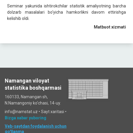
Seminar yakunida ishtirokchilar statistik amaliyotning barcha
dolzarb masalalari bo‘yicha hamkorlikni davom ettirishga
kelishib oldi.
Matbuot xizmati
Namangan viloyat
statistika boshqarmasi
160133, Namangan sh,
N.Namangoniy ko'chasi, 14-uy.
info@namstat.uz •
Sayt xaritasi
•
Bizga xabar yuboring
Veb-saytdan foydalanish uchun
qo'llanma