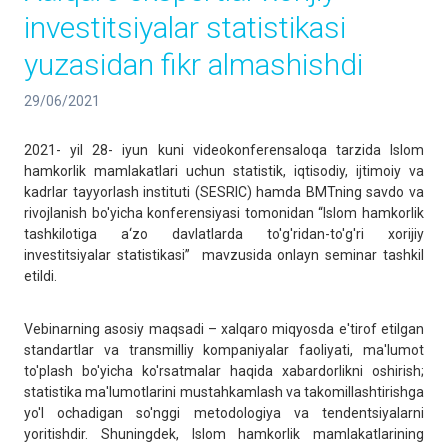
investitsiyalar statistikasi
yuzasidan fikr almashishdi
29/06/2021
2021- yil 28- iyun kuni videokonferensaloqa tarzida Islom
hamkorlik mamlakatlari uchun statistik, iqtisodiy, ijtimoiy va
kadrlar tayyorlash instituti (SESRIC) hamda BMTning savdo va
rivojlanish bo'yicha konferensiyasi tomonidan “Islom hamkorlik
tashkilotiga a‘zo davlatlarda to'g'ridan-to'g'ri xorijiy
investitsiyalar statistikasi” mavzusida onlayn seminar tashkil
etildi.
Vebinarning asosiy maqsadi – xalqaro miqyosda e'tirof etilgan
standartlar va transmilliy kompaniyalar faoliyati, ma'lumot
to'plash bo'yicha ko'rsatmalar haqida xabardorlikni oshirish;
statistika ma'lumotlarini mustahkamlash va takomillashtirishga
yo'l ochadigan so'nggi metodologiya va tendentsiyalarni
yoritishdir. Shuningdek, Islom hamkorlik mamlakatlarining