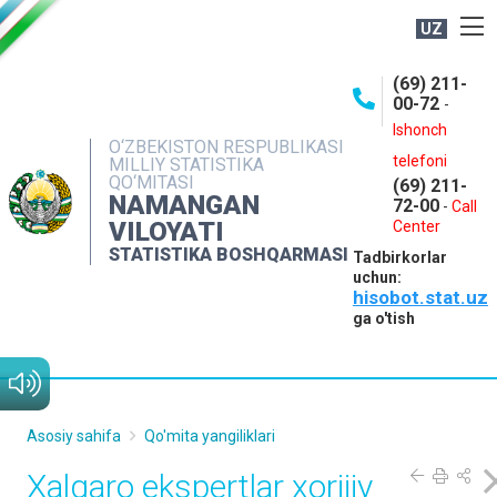
UZ
BOSHQARMA HAQIDA
(69) 211-
00-72
-
OCHIQ MA'LUMOTLAR
Ishonch
O‘ZBEKISTON RESPUBLIKASI
NASHRLAR
telefoni
MILLIY STATISTIKA
QO‘MITASI
(69) 211-
INTERAKTIV XIZMATLAR
NAMANGAN
72-00
-
Call
VILOYATI
MATBUOT XIZMATI
Center
STATISTIKA BOSHQARMASI
Tadbirkorlar
MUROJAATLAR
uchun:
hisobot.stat.uz
KONTAKTLAR
ga o'tish
Asosiy sahifa
Qo'mita yangiliklari
Xalqaro ekspertlar xorijiy