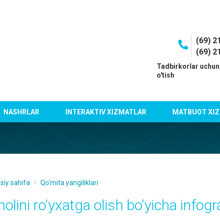
(69) 2
(69) 2
I
Tadbirkorlar uchun
o'tish
NASHRLAR
INTERAKTIV XIZMATLAR
MATBUOT XIZ
siy sahifa
Qo'mita yangiliklari
olini ro'yxatga olish bo'yicha infogr