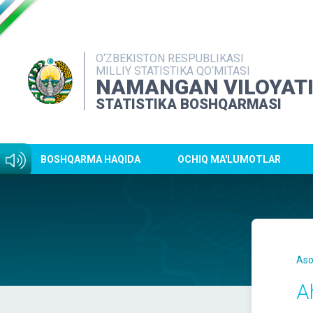
O‘ZBEKISTON RESPUBLIKASI
MILLIY STATISTIKA QO‘MITASI
NAMANGAN VILOYAT
STATISTIKA BOSHQARMASI
BOSHQARMA HAQIDA
OCHIQ MA'LUMOTLAR
Aso
Ah