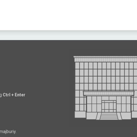
ng
Ctrl + Enter
majburiy.