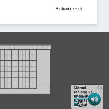
Matbuot xizmati
Matnni
tanlang va
tinglash
tugmasini
bosing!