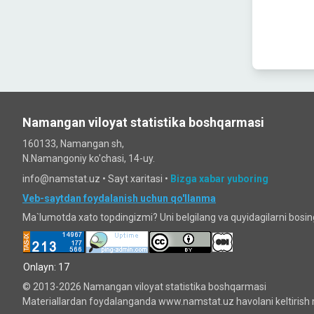
Namangan viloyat statistika boshqarmasi
160133, Namangan sh,
N.Namangoniy ko'chasi, 14-uy.
info@namstat.uz •
Sayt xaritasi
•
Bizga xabar yuboring
Veb-saytdan foydalanish uchun qo'llanma
Ma`lumotda xato topdingizmi? Uni belgilang va quyidagilarni bosi
Onlayn: 17
© 2013-2026 Namangan viloyat statistika boshqarmasi
Materiallardan foydalanganda www.namstat.uz havolani keltirish 