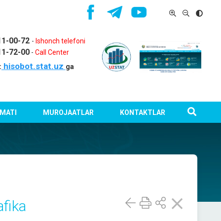
11-00-72
-
Ishonch telefoni
11-72-00
-
Call Center
hisobot.stat.uz
:
ga
MATI
MUROJAATLAR
KONTAKTLAR
afika