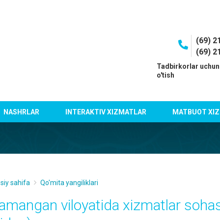
(69) 2
(69) 2
I
Tadbirkorlar uchun
o'tish
NASHRLAR
INTERAKTIV XIZMATLAR
MATBUOT XIZ
siy sahifa
Qo'mita yangiliklari
amangan viloyatida xizmatlar sohasi