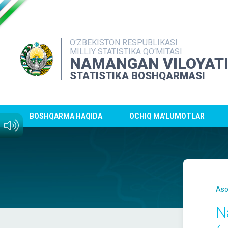
O‘ZBEKISTON RESPUBLIKASI
MILLIY STATISTIKA QO‘MITASI
NAMANGAN VILOYAT
STATISTIKA BOSHQARMASI
BOSHQARMA HAQIDA
OCHIQ MA'LUMOTLAR
Aso
N