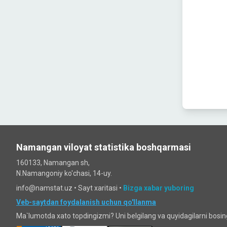
Namangan viloyat statistika boshqarmasi
160133, Namangan sh,
N.Namangoniy ko'chasi, 14-uy.
info@namstat.uz •
Sayt xaritasi
•
Bizga xabar yuboring
Veb-saytdan foydalanish uchun qo'llanma
Ma`lumotda xato topdingizmi? Uni belgilang va quyidagilarni bosi