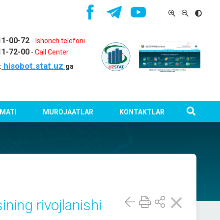
11-00-72
-
Ishonch telefoni
11-72-00
-
Call Center
hisobot.stat.uz
:
ga
MATI
MUROJAATLAR
KONTAKTLAR
ning rivojlanishi