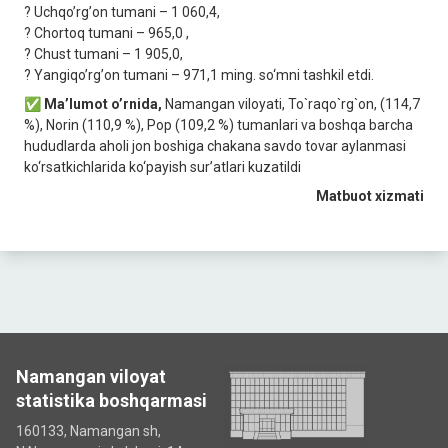
? Uchqoʼrgʼon tumani – 1 060,4,
? Chortoq tumani – 965,0 ,
? Chust tumani – 1 905,0,
? Yangiqoʼrgʼon tumani – 971,1 ming. so‘mni tashkil etdi.
✅ Maʼlumot oʼrnida,
Namangan viloyati, To`raqo`rg`on, (114,7
%), Norin (110,9 %), Pop (109,2 %) tumanlari va boshqa barcha
hududlarda aholi jon boshiga chakana savdo tovar aylanmasi
ko‘rsatkichlarida ko‘рayish sur’atlari kuzatildi
Matbuot xizmati
Namangan viloyat
statistika boshqarmasi
160133, Namangan sh,