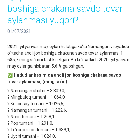
boshiga chakana savdo tovar
aylanmasi yuqori?
01/07/2021
2021- yil yanvar-may oylari holatiga ko‘ra Namangan viloyatida
o‘rtacha aholi jon boshiga chakana savdo tovar aylanmasi 1
685,7 ming so‘mni tashkil etgan. Bu ko'rsatkich 2020- yil yanvar-
may oylariga nisbatan 5,6 % ga oshgan.
✅
Hududlar kesimida aholi jon boshiga chakana savdo
tovar aylanmasi, (ming so‘m)
? Namangan shahri – 3 309,0,
? Mingbuloq tumani – 1 064,0,
? Kosonsoy tumani – 1 026,6,
? Namangan tumani – 1 222,6,
? Norin tumani – 1 208,1,
? Pop tumani – 1 291,0,
? Toʼraqoʼrgʼon tumani – 1 339,1,
? Uychi tumani – 1 024,0,