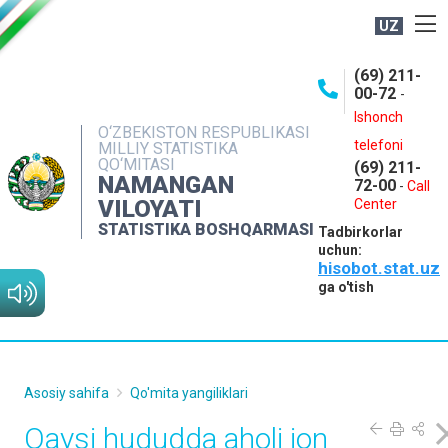
UZ
BOSHQARMA HAQIDA
(69) 211-
00-72
-
OCHIQ MA'LUMOTLAR
Ishonch
O‘ZBEKISTON RESPUBLIKASI
NASHRLAR
telefoni
MILLIY STATISTIKA
QO‘MITASI
(69) 211-
INTERAKTIV XIZMATLAR
NAMANGAN
72-00
-
Call
VILOYATI
MATBUOT XIZMATI
Center
STATISTIKA BOSHQARMASI
Tadbirkorlar
MUROJAATLAR
uchun:
hisobot.stat.uz
KONTAKTLAR
ga o'tish
Asosiy sahifa
Qo'mita yangiliklari
Qaysi hududda aholi jon