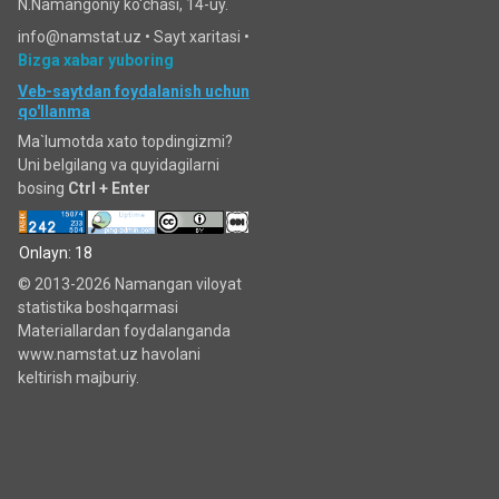
N.Namangoniy ko'chasi, 14-uy.
info@namstat.uz •
Sayt xaritasi
•
Bizga xabar yuboring
Veb-saytdan foydalanish uchun
qo'llanma
Ma`lumotda xato topdingizmi?
Uni belgilang va quyidagilarni
bosing
Ctrl + Enter
Onlayn: 18
© 2013-2026 Namangan viloyat
statistika boshqarmasi
Materiallardan foydalanganda
www.namstat.uz havolani
keltirish majburiy.