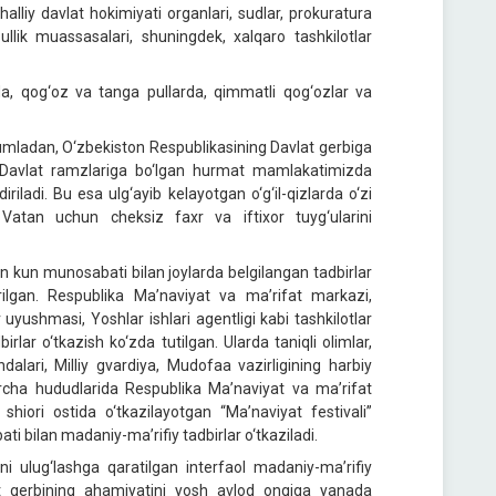
lliy davlat hokimiyati organlari, sudlar, prokuratura
ullik muassasalari, shuningdek, xalqaro tashkilotlar
rda, qog‘oz va tanga pullarda, qimmatli qog‘ozlar va
umladan, O‘zbekiston Respublikasining Davlat gerbiga
n. Davlat ramzlariga bo‘lgan hurmat mamlakatimizda
adi. Bu esa ulg‘ayib kelayotgan o‘g‘il-qizlarda o‘zi
k, Vatan uchun cheksiz faxr va iftixor tuyg‘ularini
an kun munosabati bilan joylarda belgilangan tadbirlar
irilgan. Respublika Ma’naviyat va ma’rifat markazi,
r uyushmasi, Yoshlar ishlari agentligi kabi tashkilotlar
irlar o‘tkazish ko‘zda tutilgan. Ularda taniqli olimlar,
alari, Milliy gvardiya, Mudofaa vazirligining harbiy
archa hududlarida Respublika Ma’naviyat va ma’rifat
iori ostida o‘tkazilayotgan “Ma’naviyat festivali”
i bilan madaniy-ma’rifiy tadbirlar o‘tkaziladi.
i ulug‘lashga qaratilgan interfaol madaniy-ma’rifiy
lat gerbining ahamiyatini yosh avlod ongiga yanada