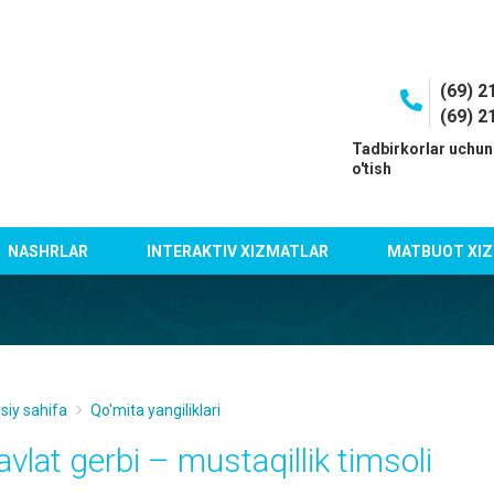
(69) 2
(69) 2
I
Tadbirkorlar uchun
o'tish
NASHRLAR
INTERAKTIV XIZMATLAR
MATBUOT XIZ
siy sahifa
Qo'mita yangiliklari
avlat gerbi – mustaqillik timsoli