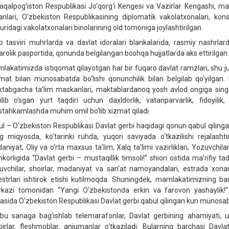
aqalpog‘iston Respublikasi Jo‘qorg‘i Kengesi va Vazirlar Kengashi, maha
anlari, O‘zbekiston Respublikasining diplomatik vakolatxonalari, kons
uridagi vakolatxonalari binolarining old tomoniga joylashtirilgan.
b tasviri muhrlarda va davlat idoralari blankalarida, rasmiy nashrla
arolik pasportida, qonunda belgilangan boshqa hujjatlarda aks ettirilgan.
lakatimizda istiqomat qilayotgan har bir fuqaro davlat ramzlari, shu j
mat bilan munosabatda bo‘lishi qonunchilik bilan belgilab qo‘yilga
tabgacha ta’lim maskanlari, maktablardanoq yosh avlod ongiga singdiril
‘ilib o‘sgan yurt taqdiri uchun daxldorlik, vatanparvarlik, fidoyili
tahkamlashda muhim omil bo‘lib xizmat qiladi.
yul – O‘zbekiston Respublikasi Davlat gerbi haqidagi qonun qabul qiling
g miqyosda, ko‘tarinki ruhda, yuqori saviyada o‘tkazilishi rejalasht
aniyat, Oliy va o‘rta maxsus ta’lim, Xalq ta’limi vazirliklari, Yozuvchila
korligida “Davlat gerbi – mustaqillik timsoli!” shiori ostida ma’rifiy tadb
uvchilar, shoirlar, madaniyat va san’at namoyandalari, estrada xonand
estrlari ishtirok etishi kutilmoqda. Shuningdek, mamlakatimizning b
kazi tomonidan “Yangi O‘zbekistonda erkin va farovon yashaylik!” sh
rasida O‘zbekiston Respublikasi Davlat gerbi qabul qilingan kun munosabat
bu sanaga bag‘ishlab telemarafonlar, Davlat gerbining ahamiyati, un
birlar, fleshmoblar, anjumanlar o‘tkaziladi. Bularning barchasi Dav