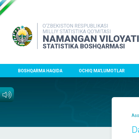
O‘ZBEKISTON RESPUBLIKASI
MILLIY STATISTIKA QO‘MITASI
NAMANGAN VILOYAT
STATISTIKA BOSHQARMASI
BOSHQARMA HAQIDA
OCHIQ MA'LUMOTLAR
Aso
D