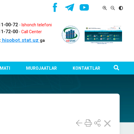
11-00-72
-
Ishonch telefoni
11-72-00
-
Call Center
hisobot.stat.uz
:
ga
MATI
MUROJAATLAR
KONTAKTLAR