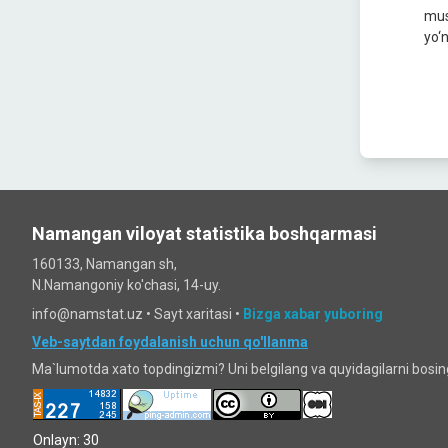
mus
yo‘n
Namangan viloyat statistika boshqarmasi
160133, Namangan sh,
N.Namangoniy ko'chasi, 14-uy.
info@namstat.uz •
Sayt xaritasi
•
Bizga xabar yuboring
Veb-saytdan foydalanish uchun qo'llanma
Ma`lumotda xato topdingizmi? Uni belgilang va quyidagilarni bosi
Onlayn: 30