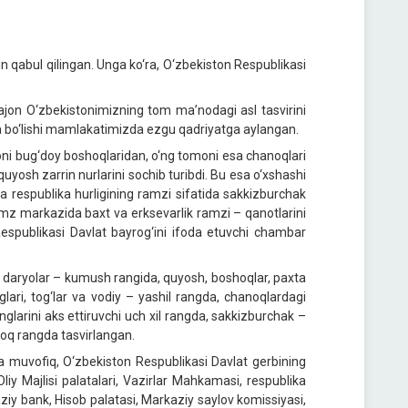
nun qabul qilingan. Unga ko‘ra, O‘zbekiston Respublikasi
jon O‘zbekistonimizning tom ma’nodagi asl tasvirini
a bo‘lishi mamlakatimizda ezgu qadriyatga aylangan.
omoni bug‘doy boshoqlaridan, o‘ng tomoni esa chanoqlari
uyosh zarrin nurlarini sochib turibdi. Bu esa o‘xshashi
da respublika hurligining ramzi sifatida sakkizburchak
Ramz markazida baxt va erksevarlik ramzi – qanotlarini
spublikasi Davlat bayrog‘ini ifoda etuvchi chambar
a daryolar – kumush rangida, quyosh, boshoqlar, paxta
glari, tog‘lar va vodiy – yashil rangda, chanoqlardagi
glarini aks ettiruvchi uch xil rangda, sakkizburchak –
– oq rangda tasvirlangan.
a muvofiq, O‘zbekiston Respublikasi Davlat gerbining
liy Majlisi palatalari, Vazirlar Mahkamasi, respublika
aziy bank, Hisob palatasi, Markaziy saylov komissiyasi,