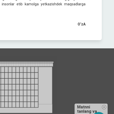
ar insonlar etib kamolga yetkazishdek maqsadlarga
O‘zA
Matnni
tanlang va