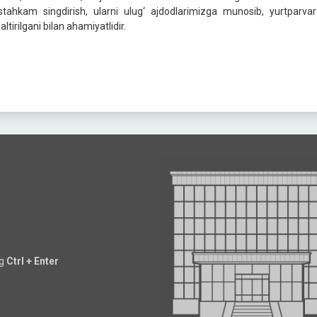
tahkam singdirish, ularni ulug‘ ajdodlarimizga munosib, yurtparv
altirilgani bilan ahamiyatlidir.
ng
Ctrl + Enter