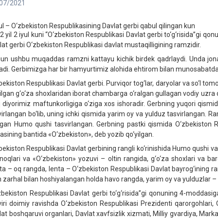
07/2021
yul – O‘zbekiston Respublikasining Davlat gerbi qabul qilingan kun
2 yil 2 iyul kuni “O‘zbekiston Respublikasi Davlat gerbi to‘g‘risida”gi qo
lat gerbi O‘zbekiston Respublikasi davlat mustaqilligining ramzidir.
un ushbu muqaddas ramzni kattayu kichik birdek qadrlaydi. Unda jona
radi. Gerbimizga har bir hamyurtimiz alohida ehtirom bilan munosabatd
bekiston Respublikasi Davlat gerbi. Purviqor tog‘lar, daryolar va so‘l t
ilgan g‘o‘za shoxlaridan iborat chambarga o‘ralgan gullagan vodiy uzra q
q diyorimiz maftunkorligiga o‘ziga xos ishoradir. Gerbning yuqori qismi
virlangan bo‘lib, uning ichki qismida yarim oy va yulduz tasvirlangan. 
gan Humo qushi tasvirlangan. Gerbning pastki qismida O‘zbekiston Re
tasining bantida «O‘zbekiston», deb yozib qo‘yilgan.
bekiston Respublikasi Davlat gerbining rangli ko‘rinishida Humo qushi v
noqlari va «O‘zbekiston» yozuvi – oltin rangida, g‘o‘za shoxlari va bar
ta – oq rangda, lenta – O‘zbekiston Respublikasi Davlat bayrog‘ining ran
in zarhal bilan hoshiyalangan holda havo rangda, yarim oy va yulduzlar 
zbekiston Respublikasi Davlat gerbi to‘g‘risida”gi qonuning 4-moddasig
viri doimiy ravishda O‘zbekiston Respublikasi Prezidenti qarorgohlari, O
lat boshqaruvi organlari, Davlat xavfsizlik xizmati, Milliy gvardiya, Mark