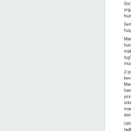
Qor
org
huz
Ger
fuq
Mam
hur
mak
tug
mus
2 i
ken
Mad
ham
yoz
ork
mar
doi
Ush
tad