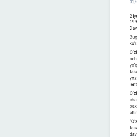
02/
2 i
199
Dav
Bug
ko‘
O‘z
och
yo‘
tas
yoz
len
O‘z
cha
pax
olt
“O‘
tas
dav