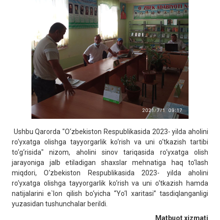
Ushbu Qarorda "O‘zbekiston Respublikasida 2023- yilda aholini
ro‘yxatga olishga tayyorgarlik ko‘rish va uni o‘tkazish tartibi
to‘g‘risida" nizom, aholini sinov tariqasida ro‘yxatga olish
jarayoniga jalb etiladigan shaxslar mehnatiga haq to‘lash
miqdori, O‘zbekiston Respublikasida 2023- yilda aholini
ro‘yxatga olishga tayyorgarlik ko‘rish va uni o‘tkazish hamda
natijalarini e`lon qilish bo‘yicha “Yo‘l xaritasi” tasdiqlanganligi
yuzasidan tushunchalar berildi.
Matbuot xizmati