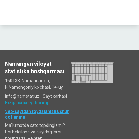
Namangan viloyat
statistika boshqarmasi
160133, Namangan sh,
N.Namangoniy ko'chasi, 14-uy.
info@namstat.uz •
Sayt xaritasi
•
Bizga xabar yuboring
Veb-saytdan foydalanish uchun
qo'llanma
Ma`lumotda xato topdingizmi?
Uni belgilang va quyidagilarni
bosing
Ctrl + Enter