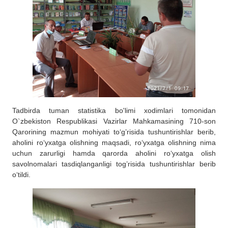
Tadbirda tuman statistika bo'limi xodimlari tomonidan
O`zbekiston Respublikasi Vazirlar Mahkamasining 710-son
Qarorining mazmun mohiyati to‘g’risida tushuntirishlar berib,
aholini ro‘yxatga olishning maqsadi, ro‘yxatga olishning nima
uchun zarurligi hamda qarorda aholini ro‘yxatga olish
savolnomalari tasdiqlanganligi tog’risida tushuntirishlar berib
o‘tildi.