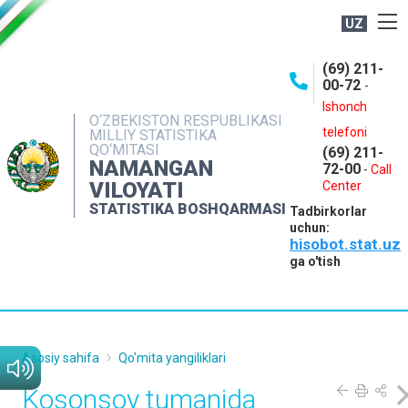
UZ
BOSHQARMA HAQIDA
(69) 211-
00-72
-
OCHIQ MA'LUMOTLAR
Ishonch
O‘ZBEKISTON RESPUBLIKASI
NASHRLAR
telefoni
MILLIY STATISTIKA
QO‘MITASI
(69) 211-
INTERAKTIV XIZMATLAR
NAMANGAN
72-00
-
Call
VILOYATI
MATBUOT XIZMATI
Center
STATISTIKA BOSHQARMASI
Tadbirkorlar
MUROJAATLAR
uchun:
hisobot.stat.uz
KONTAKTLAR
ga o'tish
Asosiy sahifa
Qo'mita yangiliklari
Kosonsoy tumanida