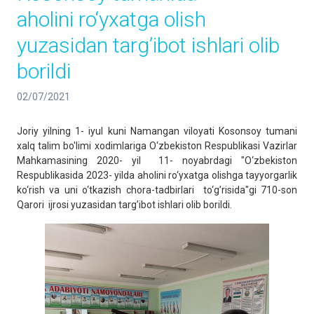
aholini ro‘yxatga olish
yuzasidan targ’ibot ishlari olib
borildi
02/07/2021
Joriy yilning 1- iyul kuni Namangan viloyati Kosonsoy tumani
xalq talim bo'limi xodimlariga O‘zbekiston Respublikasi Vazirlar
Mahkamasining 2020- yil 11- noyabrdagi "O‘zbekiston
Respublikasida 2023- yilda aholini ro‘yxatga olishga tayyorgarlik
ko‘rish va uni o‘tkazish chora-tadbirlari to‘g’risida"gi 710-son
Qarori ijrosi yuzasidan targ’ibot ishlari olib borildi.