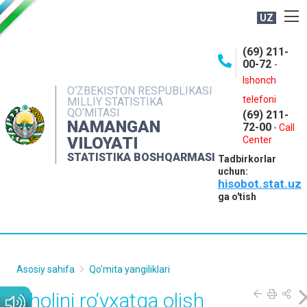
UZ
BOSHQARMA HAQIDA
(69) 211-
00-72
-
OCHIQ MA'LUMOTLAR
Ishonch
O‘ZBEKISTON RESPUBLIKASI
NASHRLAR
telefoni
MILLIY STATISTIKA
QO‘MITASI
(69) 211-
INTERAKTIV XIZMATLAR
NAMANGAN
72-00
-
Call
VILOYATI
MATBUOT XIZMATI
Center
STATISTIKA BOSHQARMASI
Tadbirkorlar
MUROJAATLAR
uchun:
hisobot.stat.uz
KONTAKTLAR
ga o'tish
Asosiy sahifa
Qo'mita yangiliklari
Aholini ro‘yxatga olish