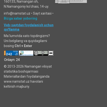
160133, Namangan sh,
N.Namangoniy ko'chasi, 14-uy.
info@namstat.uz •
Sayt xaritasi
•
Bizga xabar yuboring
Veb-saytdan foydalanish uchun
qo'llanma
Ma`lumotda xato topdingizmi?
Uni belgilang va quyidagilarni
bosing
Ctrl + Enter
Onlayn: 24
© 2013-2026 Namangan viloyat
statistika boshqarmasi
Materiallardan foydalanganda
www.namstat.uz havolani
keltirish majburiy.