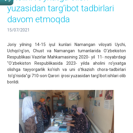
yuzasidan targ’ibot tadbirlari
davom etmoqda
15/07/2021
Joriy yilning 14-15 iyul kunlari Namangan viloyati Uychi,
Uchqo'rg'on, Chust va Namangan tumanlarida O‘zbekiston
Respublikasi Vazirlar Mahkamasining 2020- yil 11- noyabrdagi
"O‘zbekiston Respublikasida 2023- yilda aholini ro‘yxatga
olishga tayyorgarlik ko‘rish va uni o‘tkazish chora-tadbirlari
to‘g’risida"gi 710-son Qarori ijrosi yuzasidan targ’ibot ishlari olib
borildi.