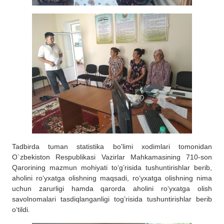
Tadbirda tuman statistika bo'limi xodimlari tomonidan
O`zbekiston Respublikasi Vazirlar Mahkamasining 710-son
Qarorining mazmun mohiyati to‘g’risida tushuntirishlar berib,
aholini ro‘yxatga olishning maqsadi, ro‘yxatga olishning nima
uchun zarurligi hamda qarorda aholini ro‘yxatga olish
savolnomalari tasdiqlanganligi tog’risida tushuntirishlar berib
o‘tildi.