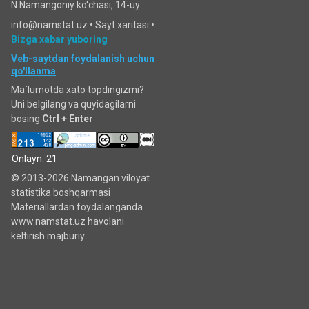
N.Namangoniy ko'chasi, 14-uy.
info@namstat.uz •
Sayt xaritasi
•
Bizga xabar yuboring
Veb-saytdan foydalanish uchun
qo'llanma
Ma`lumotda xato topdingizmi?
Uni belgilang va quyidagilarni
bosing
Ctrl + Enter
Onlayn: 21
© 2013-2026 Namangan viloyat
statistika boshqarmasi
Materiallardan foydalanganda
www.namstat.uz havolani
keltirish majburiy.