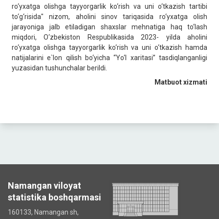
ro‘yxatga olishga tayyorgarlik ko‘rish va uni o‘tkazish tartibi
to‘g‘risida" nizom, aholini sinov tariqasida ro‘yxatga olish
jarayoniga jalb etiladigan shaxslar mehnatiga haq to‘lash
miqdori, O‘zbekiston Respublikasida 2023- yilda aholini
ro‘yxatga olishga tayyorgarlik ko‘rish va uni o‘tkazish hamda
natijalarini e`lon qilish bo‘yicha “Yo‘l xaritasi” tasdiqlanganligi
yuzasidan tushunchalar berildi.
Matbuot xizmati
Namangan viloyat
statistika boshqarmasi
160133, Namangan sh,