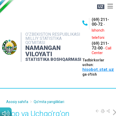
UZ
BOSHQARMA HAQIDA
(69) 211-
00-72
-
OCHIQ MA'LUMOTLAR
Ishonch
O‘ZBEKISTON RESPUBLIKASI
NASHRLAR
telefoni
MILLIY STATISTIKA
QO‘MITASI
(69) 211-
INTERAKTIV XIZMATLAR
NAMANGAN
72-00
-
Call
VILOYATI
MATBUOT XIZMATI
Center
STATISTIKA BOSHQARMASI
Tadbirkorlar
MUROJAATLAR
uchun:
hisobot.stat.uz
KONTAKTLAR
ga o'tish
Asosiy sahifa
Qo'mita yangiliklari
Pop va Uchqo‘rg'on