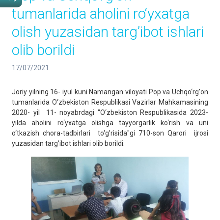
tumanlarida aholini ro‘yxatga
olish yuzasidan targ’ibot ishlari
olib borildi
17/07/2021
Joriy yilning 16- iyul kuni Namangan viloyati Pop va Uchqo‘rg'on
tumanlarida O‘zbekiston Respublikasi Vazirlar Mahkamasining
2020- yil 11- noyabrdagi "O‘zbekiston Respublikasida 2023-
yilda aholini ro‘yxatga olishga tayyorgarlik ko‘rish va uni
o‘tkazish chora-tadbirlari to‘g’risida"gi 710-son Qarori ijrosi
yuzasidan targ’ibot ishlari olib borildi.