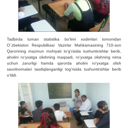
Tadbirda tuman statistika bo'limi xodimlari tomonidan
O`zbekiston Respublikasi Vazirlar Mahkamasining 710-son
Qarorining mazmun mohiyati to‘g’risida tushuntirishlar berib,
aholini ro‘yxatga olishning maqsadi, ro‘yxatga olishning nima
uchun zarurligi hamda qarorda aholini ro‘yxatga olish
savolnomalari tasdiqlanganligi tog’risida tushuntirishlar berib
o‘tildi.