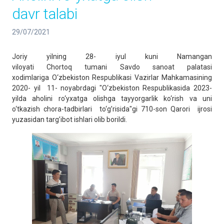
davr talabi
29/07/2021
Joriy yilning 28- iyul kuni Namangan
viloyati Chortoq tumani Savdo sanoat palatasi
xodimlariga O‘zbekiston Respublikasi Vazirlar Mahkamasining
2020- yil 11- noyabrdagi "O‘zbekiston Respublikasida 2023-
yilda aholini ro‘yxatga olishga tayyorgarlik ko‘rish va uni
o‘tkazish chora-tadbirlari to‘g’risida"gi 710-son Qarori ijrosi
yuzasidan targ’ibot ishlari olib borildi.