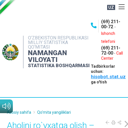
UZ
BOSHQARMA HAQIDA
(69) 211-
00-72
-
OCHIQ MA'LUMOTLAR
Ishonch
O‘ZBEKISTON RESPUBLIKASI
NASHRLAR
telefoni
MILLIY STATISTIKA
QO‘MITASI
(69) 211-
INTERAKTIV XIZMATLAR
NAMANGAN
72-00
-
Call
VILOYATI
MATBUOT XIZMATI
Center
STATISTIKA BOSHQARMASI
Tadbirkorlar
MUROJAATLAR
uchun:
hisobot.stat.uz
KONTAKTLAR
ga o'tish
Asosiy sahifa
Qo'mita yangiliklari
Aholini ro`yxatga olish –