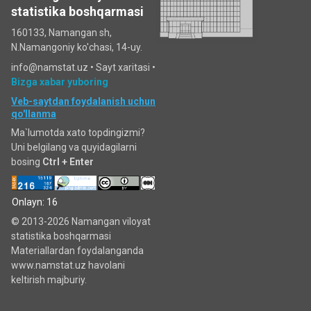
statistika boshqarmasi
160133, Namangan sh,
N.Namangoniy ko'chasi, 14-uy.
info@namstat.uz •
Sayt xaritasi
•
Bizga xabar yuboring
Veb-saytdan foydalanish uchun
qo'llanma
Ma`lumotda xato topdingizmi?
Uni belgilang va quyidagilarni
bosing
Ctrl + Enter
Onlayn: 16
© 2013-2026 Namangan viloyat
statistika boshqarmasi
Materiallardan foydalanganda
www.namstat.uz havolani
keltirish majburiy.