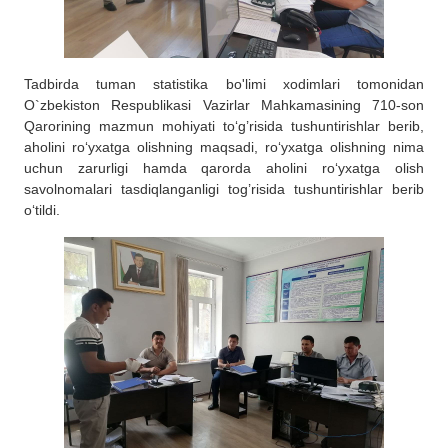
Tadbirda tuman statistika bo'limi xodimlari tomonidan
O`zbekiston Respublikasi Vazirlar Mahkamasining 710-son
Qarorining mazmun mohiyati to‘g’risida tushuntirishlar berib,
aholini ro‘yxatga olishning maqsadi, ro‘yxatga olishning nima
uchun zarurligi hamda qarorda aholini ro‘yxatga olish
savolnomalari tasdiqlanganligi tog’risida tushuntirishlar berib
o‘tildi.