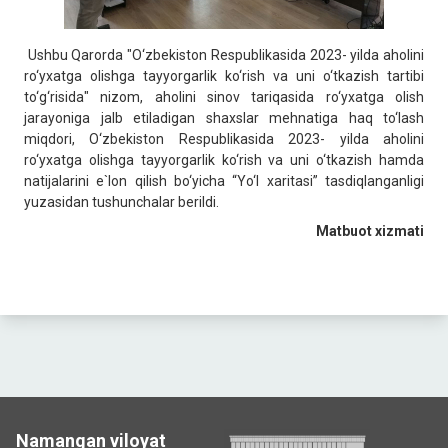
Ushbu Qarorda "O‘zbekiston Respublikasida 2023- yilda aholini
ro‘yxatga olishga tayyorgarlik ko‘rish va uni o‘tkazish tartibi
to‘g‘risida" nizom, aholini sinov tariqasida ro‘yxatga olish
jarayoniga jalb etiladigan shaxslar mehnatiga haq to‘lash
miqdori, O‘zbekiston Respublikasida 2023- yilda aholini
ro‘yxatga olishga tayyorgarlik ko‘rish va uni o‘tkazish hamda
natijalarini e`lon qilish bo‘yicha “Yo‘l xaritasi” tasdiqlanganligi
yuzasidan tushunchalar berildi.
Matbuot xizmati
Namangan viloyat