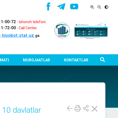
11-00-72
-
Ishonch telefoni
11-72-00
-
Call Center
hisobot.stat.uz
:
ga
MATI
MUROJAATLAR
KONTAKTLAR
10 davlatlar