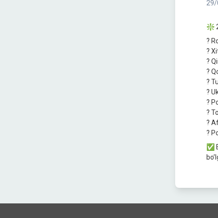
29/
❇️ 
? R
? Xi
? Qi
? Q
? T
? U
? P
? To
? А
? P
✅ E
boʼl