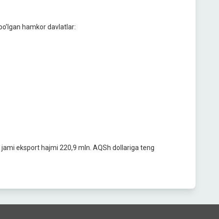
boʼlgan hamkor davlatlar:
 jami eksport hajmi 220,9 mln. АQSh dollariga teng