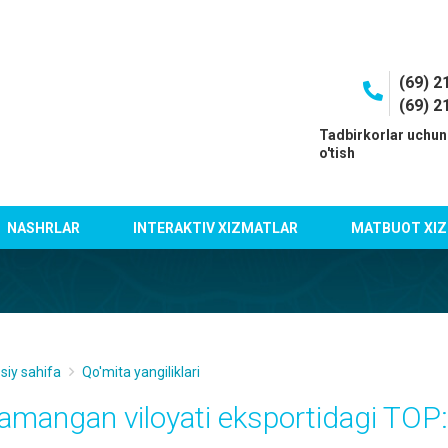
(69) 2
(69) 2
I
Tadbirkorlar uchun
o'tish
NASHRLAR
INTERAKTIV XIZMATLAR
MATBUOT XIZ
siy sahifa
Qo'mita yangiliklari
amangan viloyati eksportidagi TOP: 