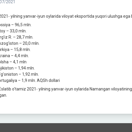
07/2021
2021- yilning yanvar-iyun oylarida viloyat eksportida yuqori ulushga ega 
ossiya – 96,5 mln.
toy – 33,0 mln.
rgʼiz R. – 28,7 mln.
ozogʼiston – 20,0 mln.
urkiya – 15,8 mln.
kraina – 4,4 mln.
olsha – 4,1 mln
jikiston – 1,94 mln.
fgʼoniston – 1,92 mln.
ortugaliya – 1,9 mln. АQSh dollari
slatib oʼtamiz 2021- yilning yanvar-iyun oylarida Namangan viloyatining
gan.