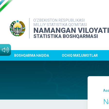
O‘ZBEKISTON RESPUBLIKASI
MILLIY STATISTIKA QO‘MITASI
NAMANGAN VILOYAT
STATISTIKA BOSHQARMASI
BOSHQARMA HAQIDA
OCHIQ MA'LUMOTLAR
Aso
N