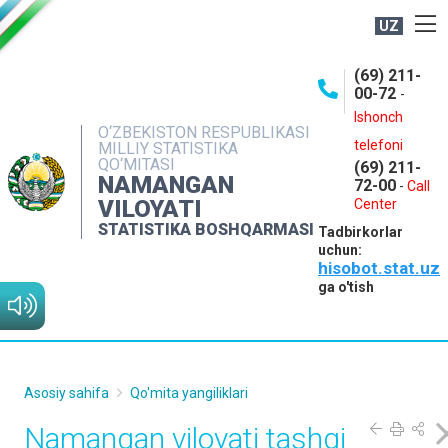
UZ
BOSHQARMA HAQIDA
(69) 211-
00-72
-
OCHIQ MA'LUMOTLAR
Ishonch
O‘ZBEKISTON RESPUBLIKASI
NASHRLAR
telefoni
MILLIY STATISTIKA
QO‘MITASI
(69) 211-
INTERAKTIV XIZMATLAR
NAMANGAN
72-00
-
Call
VILOYATI
MATBUOT XIZMATI
Center
STATISTIKA BOSHQARMASI
Tadbirkorlar
MUROJAATLAR
uchun:
hisobot.stat.uz
KONTAKTLAR
ga o'tish
Asosiy sahifa
Qo'mita yangiliklari
Namangan viloyati tashqi