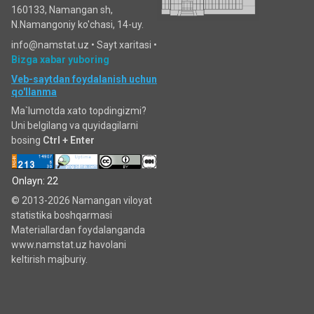
160133, Namangan sh,
N.Namangoniy ko'chasi, 14-uy.
info@namstat.uz •
Sayt xaritasi
•
Bizga xabar yuboring
Veb-saytdan foydalanish uchun
qo'llanma
Ma`lumotda xato topdingizmi?
Uni belgilang va quyidagilarni
bosing
Ctrl + Enter
Onlayn: 22
© 2013-2026 Namangan viloyat
statistika boshqarmasi
Materiallardan foydalanganda
www.namstat.uz havolani
keltirish majburiy.