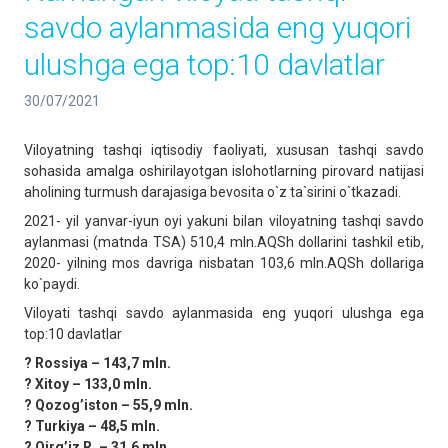
savdo aylanmasida eng yuqori
ulushga ega top:10 davlatlar
30/07/2021
Viloyatning tashqi iqtisodiy faoliyati, xususan tashqi savdo
sohasida amalga oshirilayotgan islohotlarning pirovard natijasi
aholining turmush darajasiga bevosita o`z ta`sirini o`tkazadi.
2021- yil yanvar-iyun oyi yakuni bilan viloyatning tashqi savdo
aylanmasi (matnda TSA) 510,4 mln.AQSh dollarini tashkil etib,
2020- yilning mos davriga nisbatan 103,6 mln.AQSh dollariga
ko`paydi.
Viloyati tashqi savdo aylanmasida eng yuqori ulushga ega
top:10 davlatlar
? Rossiya – 143,7 mln.
? Xitoy – 133,0 mln.
? Qozogʼiston – 55,9 mln.
? Turkiya – 48,5 mln.
? Qirgʼiz R. – 31,6 mln.