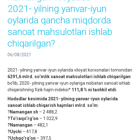
2021- yilning yanvar-iyun
oylarida qancha miqdorda
sanoat mahsulotlari ishlab
chiqarilgan?
06/08/2021
2021- yilning yanvar-iyun oylarida viloyat korxonalari tomonidan
6291,6 mlrd. so‘mlik sanoat mahsulotlari ishlab chiqarilgan
bo‘lib, 2020- yilning yanvar-iyun oylariga nisbatan sanoat ishlab
chiqarishning fizik hajm indeksi*
111,8 % ni tashkil etdi.
Hududlar kesimida 2021- yilning yanvar-iyun oylarida
sanoat ishlab chiqarish hajmlari mlrd. so‘m:
?
Namangan sh
– 2 488,2
?To‘raqo‘rg‘on
– 1 022,9
?Namangan
– 482,1
?Uychi
– 417,8
?Uchqo‘rg‘on
– 397,5