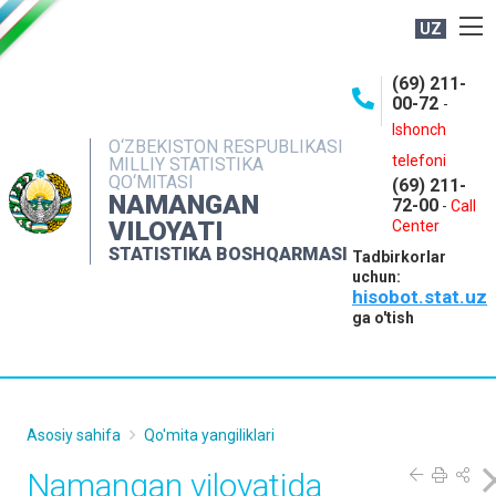
UZ
BOSHQARMA HAQIDA
(69) 211-
00-72
-
OCHIQ MA'LUMOTLAR
Ishonch
O‘ZBEKISTON RESPUBLIKASI
NASHRLAR
telefoni
MILLIY STATISTIKA
QO‘MITASI
(69) 211-
INTERAKTIV XIZMATLAR
NAMANGAN
72-00
-
Call
VILOYATI
MATBUOT XIZMATI
Center
STATISTIKA BOSHQARMASI
Tadbirkorlar
MUROJAATLAR
uchun:
hisobot.stat.uz
KONTAKTLAR
ga o'tish
Asosiy sahifa
Qo'mita yangiliklari
Namangan viloyatida