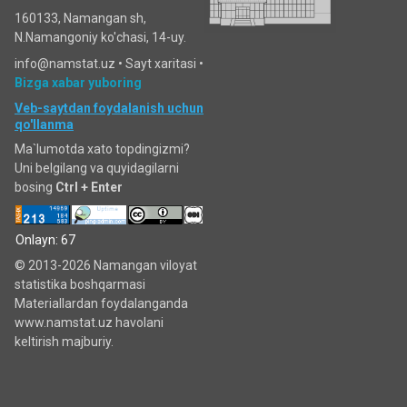
160133, Namangan sh,
N.Namangoniy ko'chasi, 14-uy.
info@namstat.uz •
Sayt xaritasi
•
Bizga xabar yuboring
Veb-saytdan foydalanish uchun
qo'llanma
Ma`lumotda xato topdingizmi?
Uni belgilang va quyidagilarni
bosing
Ctrl + Enter
Onlayn: 67
© 2013-2026 Namangan viloyat
statistika boshqarmasi
Materiallardan foydalanganda
www.namstat.uz havolani
keltirish majburiy.