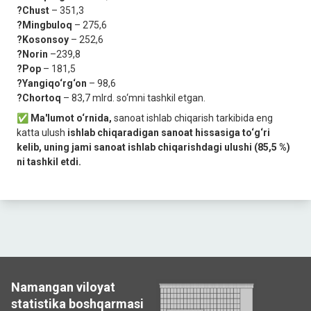
?Chust
– 351,3
?Mingbuloq
– 275,6
?Kosonsoy
– 252,6
?Norin
–239,8
?Pop
– 181,5
?Yangiqo‘rg‘on
– 98,6
?Chortoq
– 83,7 mlrd. so‘mni tashkil etgan.
✅ Ma'lumot o‘rnida,
sanoat ishlab chiqarish tarkibida eng
katta ulush
ishlab chiqaradigan sanoat hissasiga to‘g‘ri
kelib, uning jami sanoat ishlab chiqarishdagi ulushi (85,5 %)
ni tashkil etdi.
Namangan viloyat
statistika boshqarmasi