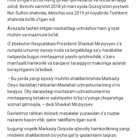
mos bo‘lgani uchun keng qo‘llab-quvvatlandi va tezda amalga
oshdi. Birinchi sammit 2018 yil mart oyida Qozog‘iston poytaxti
Nur-Sulton shahrida, ikkinchisi esa 2019 yil noyabrda Toshkent
shahrida bo‘lib o‘tgan edi.
Avazada tashkil etilgan navbatdagi uchrashuv ham g‘oyat
muhim va mazmunli bo‘ldi.
O‘zbekiston Respublikasi Prezidenti Shavkat Mirziyoyev o‘z
nutqida umumiy siyosiy iroda va birgalikdagi sa’y-harakatlar
natijasida bugun mintaqamiz yaxshi qo‘shnichilik, o‘zaro
manfaatli hamkorlik va barqaror taraqqiyot makoniga aylanib
borayotganini ta’kidladi.
– Bu yerda yangi siyosiy muhitni shakllantirishda Markaziy
Osiyo davlatlari rahbarlari Maslahat uchrashuvlarining o‘rni
beqiyos. Oliy darajadagi muntazam uchrashuvlarimiz
mintaqaning betakror salohiyatini to‘liq ro‘yobga chiqarishga
xizmat qilmoqda, – dedi Shavkat Mirziyoyev.
Davlatimiz rahbari dolzarb masalalar yuzasidan o‘z nuqtai
nazarini bayon etib, qator takliflarni ilgari surdi.
bugungi voqelik Markaziy Osiyoda iqtisodiy hamkorlikning yangi
modelini shakllantirish bo‘yicha qat’iy qadamlarni taqozo