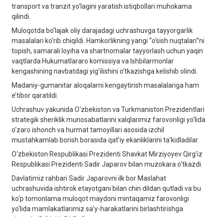
transport va tranzit yo‘lagini yaratish istiqbollari muhokama
qilindi.
Muloqotda bo‘lajak oliy darajadagi uchrashuvga tayyorgarlik
masalalari ko‘rib chiqildi. Hamkorlikning yangi “o‘sish nuqtalari”ni
topish, samarali loyiha va shartnomalar tayyorlash uchun yaqin
vaqtlarda Hukumatlararo komissiya va Ishbilarmonlar
kengashining navbatdagi yig‘ilishini o‘tkazishga kelishib olindi.
Madaniy-gumanitar aloqalarni kengaytirish masalalariga ham
e’tibor qaratildi.
Uchrashuv yakunida O‘zbekiston va Turkmaniston Prezidentlari
strategik sheriklik munosabatlarini xalqlarimiz farovonligi yo‘lida
o‘zaro ishonch va hurmat tamoyillari asosida izchil
mustahkamlab borish borasida qat’iy ekanliklarini ta’kidladilar.
O‘zbekiston Respublikasi Prezidenti Shavkat Mirziyoyev Qirg‘iz
Respublikasi Prezidenti Sadir Japarov bilan muzokara o‘tkazdi.
Davlatimiz rahbari Sadir Japarovni ilk bor Maslahat
uchrashuvida ishtirok etayotgani bilan chin dildan qutladi va bu
ko‘p tomonlama muloqot maydoni mintaqamiz farovonligi
yo‘lida mamlakatlarimiz sa’y-harakatlarini birlashtirishga