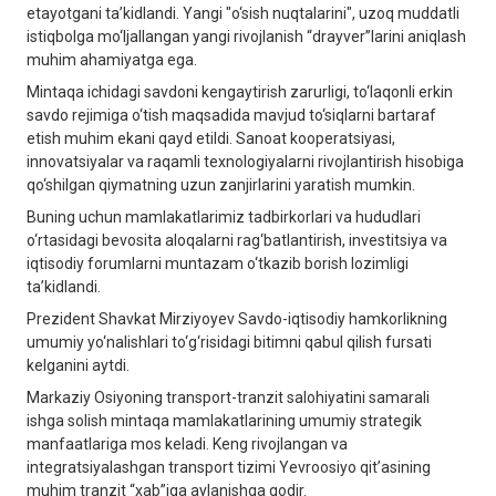
etayotgani ta’kidlandi. Yangi "o‘sish nuqtalarini", uzoq muddatli
istiqbolga mo‘ljallangan yangi rivojlanish “drayver”larini aniqlash
muhim ahamiyatga ega.
Mintaqa ichidagi savdoni kengaytirish zarurligi, to‘laqonli erkin
savdo rejimiga o‘tish maqsadida mavjud to‘siqlarni bartaraf
etish muhim ekani qayd etildi. Sanoat kooperatsiyasi,
innovatsiyalar va raqamli texnologiyalarni rivojlantirish hisobiga
qo‘shilgan qiymatning uzun zanjirlarini yaratish mumkin.
Buning uchun mamlakatlarimiz tadbirkorlari va hududlari
o‘rtasidagi bevosita aloqalarni rag‘batlantirish, investitsiya va
iqtisodiy forumlarni muntazam o‘tkazib borish lozimligi
ta’kidlandi.
Prezident Shavkat Mirziyoyev Savdo-iqtisodiy hamkorlikning
umumiy yo‘nalishlari to‘g‘risidagi bitimni qabul qilish fursati
kelganini aytdi.
Markaziy Osiyoning transport-tranzit salohiyatini samarali
ishga solish mintaqa mamlakatlarining umumiy strategik
manfaatlariga mos keladi. Keng rivojlangan va
integratsiyalashgan transport tizimi Yevroosiyo qit’asining
muhim tranzit “xab”iga aylanishga qodir.