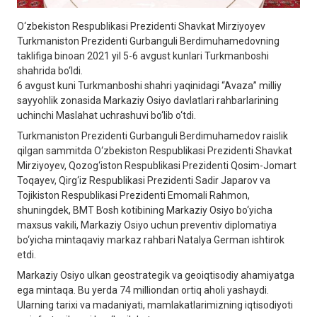
O‘zbekiston Respublikasi Prezidenti Shavkat Mirziyoyev
Turkmaniston Prezidenti Gurbanguli Berdimuhamedovning
taklifiga binoan 2021 yil 5-6 avgust kunlari Turkmanboshi
shahrida bo‘ldi.
6 avgust kuni Turkmanboshi shahri yaqinidagi “Avaza” milliy
sayyohlik zonasida Markaziy Osiyo davlatlari rahbarlarining
uchinchi Maslahat uchrashuvi bo‘lib o‘tdi.
Turkmaniston Prezidenti Gurbanguli Berdimuhamedov raislik
qilgan sammitda O‘zbekiston Respublikasi Prezidenti Shavkat
Mirziyoyev, Qozog‘iston Respublikasi Prezidenti Qosim-Jomart
Toqayev, Qirg‘iz Respublikasi Prezidenti Sadir Japarov va
Tojikiston Respublikasi Prezidenti Emomali Rahmon,
shuningdek, BMT Bosh kotibining Markaziy Osiyo bo‘yicha
maxsus vakili, Markaziy Osiyo uchun preventiv diplomatiya
bo‘yicha mintaqaviy markaz rahbari Natalya German ishtirok
etdi.
Markaziy Osiyo ulkan geostrategik va geoiqtisodiy ahamiyatga
ega mintaqa. Bu yerda 74 milliondan ortiq aholi yashaydi.
Ularning tarixi va madaniyati, mamlakatlarimizning iqtisodiyoti