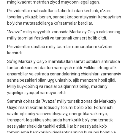
ming kvadrat metrdan ziyod maydonni egallagan.
Prezidentlar mahsulotlar sifatini ko‘zdan kechirib, o‘zaro
tovarlar yetkazib berish, sanoat kooperatsiyasini kengaytirish
bo‘yicha mutasaddilarga ko‘rsatmalar berdilar.
“Avaza” milliy sayyohlik zonasida Markaziy Osiyo xalqlarining
milliy taomlari festivali va tantanali konsert bo‘lib o‘tdi.
Prezidentlar dastlab milliy taomlar namunalarini ko‘zdan
kechirdi.
So‘ng Markaziy Osiyo mamlakatlari san’at ustalari ishtirokida
tantanali konsert dasturi namoyish etildi. Folklor-etnografik
ansambllar va estrada xonandalarining chiqishlari zamonaviy
sahna bezaklari bilan uyg‘unlashib, ajib manzara hosil qildi.
Milliy kuy-qo‘shiq va raqslar xalqlarimiz birligi, madaniy
yaqinligini yaqqol namoyon etdi.
Sammit doirasida “Avaza” milliy turistik zonasida Markaziy
Osiyo mamlakatlari Iqtisodiy forumi bo‘lib o‘tdi. Forum ishi
savdo-iqtisodiy va investitsiyaviy, energetika va kimyo,
transport-logistika sohalarida hamkorlik bo‘yicha tematik
sessiyalar shaklida tashkil etildi. Har bir sessiyada ko‘p
tomonlama hamkorlikni rivojlantirishning bugungi holati va