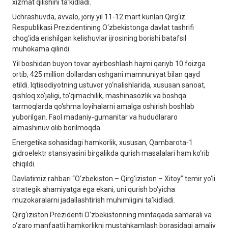
xizmat qilishini ta’kidladi.
Uchrashuvda, avvalo, joriy yil 11-12 mart kunlari Qirg‘iz
Respublikasi Prezidentining O‘zbekistonga davlat tashrifi
chog‘ida erishilgan kelishuvlar ijrosining borishi batafsil
muhokama qilindi.
Yil boshidan buyon tovar ayirboshlash hajmi qariyb 10 foizga
ortib, 425 million dollardan oshgani mamnuniyat bilan qayd
etildi. Iqtisodiyotning ustuvor yo‘nalishlarida, xususan sanoat,
qishloq xo‘jaligi, to‘qimachilik, mashinasozlik va boshqa
tarmoqlarda qo‘shma loyihalarni amalga oshirish boshlab
yuborilgan. Faol madaniy-gumanitar va hududlararo
almashinuv olib borilmoqda.
Energetika sohasidagi hamkorlik, xususan, Qambarota-1
gidroelektr stansiyasini birgalikda qurish masalalari ham ko‘rib
chiqildi.
Davlatimiz rahbari “O‘zbekiston – Qirg‘iziston – Xitoy” temir yo‘li
strategik ahamiyatga ega ekani, uni qurish bo‘yicha
muzokaralarni jadallashtirish muhimligini ta’kidladi.
Qirg‘iziston Prezidenti O‘zbekistonning mintaqada samarali va
o‘zaro manfaatli hamkorlikni mustahkamlash borasidagi amaliy