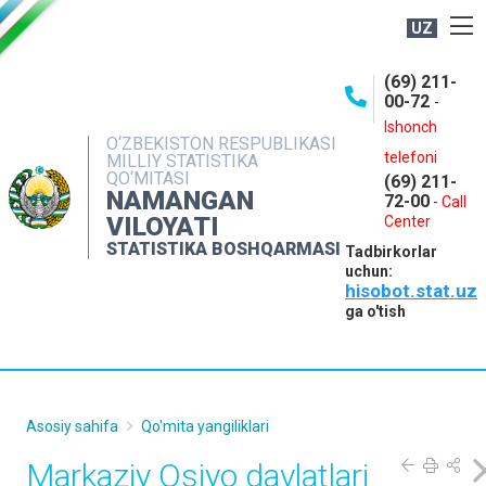
UZ
BOSHQARMA HAQIDA
(69) 211-
00-72
-
OCHIQ MA'LUMOTLAR
Ishonch
O‘ZBEKISTON RESPUBLIKASI
NASHRLAR
telefoni
MILLIY STATISTIKA
QO‘MITASI
(69) 211-
INTERAKTIV XIZMATLAR
NAMANGAN
72-00
-
Call
VILOYATI
MATBUOT XIZMATI
Center
STATISTIKA BOSHQARMASI
Tadbirkorlar
MUROJAATLAR
uchun:
hisobot.stat.uz
KONTAKTLAR
ga o'tish
Asosiy sahifa
Qo'mita yangiliklari
Markaziy Osiyo davlatlari