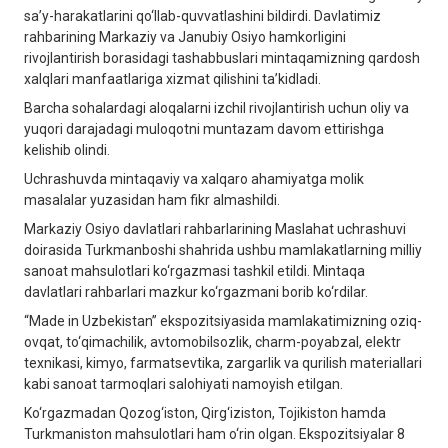
sa’y-harakatlarini qo‘llab-quvvatlashini bildirdi. Davlatimiz
rahbarining Markaziy va Janubiy Osiyo hamkorligini
rivojlantirish borasidagi tashabbuslari mintaqamizning qardosh
xalqlari manfaatlariga xizmat qilishini ta’kidladi.
Barcha sohalardagi aloqalarni izchil rivojlantirish uchun oliy va
yuqori darajadagi muloqotni muntazam davom ettirishga
kelishib olindi.
Uchrashuvda mintaqaviy va xalqaro ahamiyatga molik
masalalar yuzasidan ham fikr almashildi.
Markaziy Osiyo davlatlari rahbarlarining Maslahat uchrashuvi
doirasida Turkmanboshi shahrida ushbu mamlakatlarning milliy
sanoat mahsulotlari ko‘rgazmasi tashkil etildi. Mintaqa
davlatlari rahbarlari mazkur ko‘rgazmani borib ko‘rdilar.
“Made in Uzbekistan” ekspozitsiyasida mamlakatimizning oziq-
ovqat, to‘qimachilik, avtomobilsozlik, charm-poyabzal, elektr
texnikasi, kimyo, farmatsevtika, zargarlik va qurilish materiallari
kabi sanoat tarmoqlari salohiyati namoyish etilgan.
Ko‘rgazmadan Qozog‘iston, Qirg‘iziston, Tojikiston hamda
Turkmaniston mahsulotlari ham o‘rin olgan. Ekspozitsiyalar 8