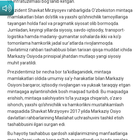
va infratuzilmasi bog‘lanib ketgan.
Prezident Shavkat Mirziyoyev rahbarligida O‘zbekiston mintaqa
mamlakatlari bilan do‘stlik va yaxshi qo‘shnichilik tamoyillariga
tayangan holda faol va pragmatik siyosat olib bormoqda.
Jumladan, keyingi yillarda siyosiy, savdo-iqtisodiy, transport-
logistika hamda madaniy-gumanitar sohalarda ikki va ko‘p
tomonlama hamkorlik jadal sur’atlarda rivojlanmoqda.
Davlatimiz rahbari tashabbusi bilan tarixan qisqa muddat ichida
Markaziy Osiyoda prinsipial jihatdan mutlaqo yangi siyosiy
muhit yaratildi.
Prezidentimiz bir necha bor ta’kidlaganidek, mintaqa
mamlakatlari oldida umumiy sa’y-harakatlar bilan Markaziy
Osiyoni barqaror, iqtisodiy rivojlangan va yuksak taraqqiy etgan
mintaqaga aylantirishdek bosh maqsad turibdi. Bu maqsadga
erishish, mintaqa salohiyatini to‘la yuzaga chiqarish, o‘zaro
ishonch, yaxshi qo‘shnichilik va hamkorlikni mustahkamlash
maqsadida Shavkat Mirziyoyev 2017 yilda Markaziy Osiyo
davlatlari rahbarlarining Maslahat uchrashuvini tashkil etish
tashabbusini ilgari surgan edi.
Bu hayotiy tashabbus qardosh xalqlarimizning manfaatlariga