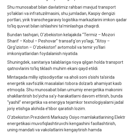
Shu munosabat bilan davlatimiz rahbari mavjud transport
yo‘laklari va infratuzilmasini, shu jumladan, Kaspiy dengizi
portlari, yirik transchegaraviy logistika markazlarini imkon qadar
to‘liq quvvat bilan ishlashini ta’minlashga chaqirdi.
Bundan tashqari, O‘zbekiston kelajakda “Termiz – Mozori
Sharif – Kobul – Peshovar” transafg‘on yo‘lagi, “Xitoy –
Qirg‘iziston – O‘zbekiston” avtomobil va temir yo‘llari
imkoniyatlaridan foydalanish niyatida.
Shuningdek, sanitariya talablariga rioya qilgan holda transport
qatnovlarini to‘liq tiklash muhim ekani qayd etildi.
Mintaqada milliy iqtisodiyotlar va aholi soni o‘sishi ta’sirida
energetik xavfsizlik masalalari tobora dolzarb ahamiyat kasb
etmoqda. Shu munosabat bilan umumiy energetika makonini
shakllantirish bo‘yicha sa’y-harakatlarni davom ettirish, bunda
“yashil” energetika va energiya tejamkor texnologiyalarni jadal
joriy etishga alohida e’tibor qaratish lozim.
O‘zbekiston Prezidenti Markaziy Osiyo mamlakatlarining Elektr
energetikasi muvofiqlashtiruvchi kengashini faollashtirish,
uning mandati va vakolatlarini kengaytirish hamda