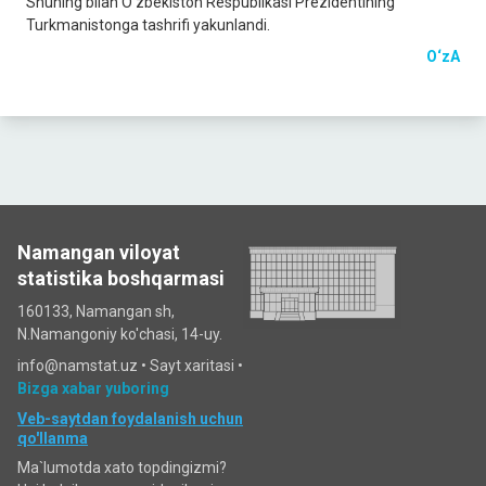
Shuning bilan O‘zbekiston Respublikasi Prezidentining
Turkmanistonga tashrifi yakunlandi.
O‘zA
Namangan viloyat
statistika boshqarmasi
160133, Namangan sh,
N.Namangoniy ko'chasi, 14-uy.
info@namstat.uz •
Sayt xaritasi
•
Bizga xabar yuboring
Veb-saytdan foydalanish uchun
qo'llanma
Ma`lumotda xato topdingizmi?