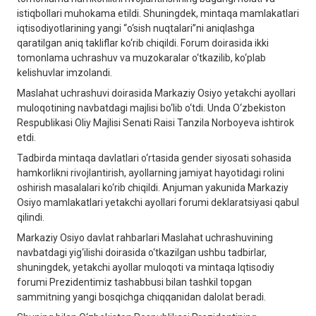
istiqbollari muhokama etildi. Shuningdek, mintaqa mamlakatlari
iqtisodiyotlarining yangi “o‘sish nuqtalari”ni aniqlashga
qaratilgan aniq takliflar ko‘rib chiqildi. Forum doirasida ikki
tomonlama uchrashuv va muzokaralar o‘tkazilib, ko‘plab
kelishuvlar imzolandi.
Maslahat uchrashuvi doirasida Markaziy Osiyo yetakchi ayollari
muloqotining navbatdagi majlisi bo‘lib o‘tdi. Unda O‘zbekiston
Respublikasi Oliy Majlisi Senati Raisi Tanzila Norboyeva ishtirok
etdi.
Tadbirda mintaqa davlatlari o‘rtasida gender siyosati sohasida
hamkorlikni rivojlantirish, ayollarning jamiyat hayotidagi rolini
oshirish masalalari ko‘rib chiqildi. Anjuman yakunida Markaziy
Osiyo mamlakatlari yetakchi ayollari forumi deklaratsiyasi qabul
qilindi.
Markaziy Osiyo davlat rahbarlari Maslahat uchrashuvining
navbatdagi yig‘ilishi doirasida o‘tkazilgan ushbu tadbirlar,
shuningdek, yetakchi ayollar muloqoti va mintaqa Iqtisodiy
forumi Prezidentimiz tashabbusi bilan tashkil topgan
sammitning yangi bosqichga chiqqanidan dalolat beradi.