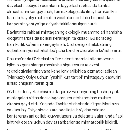
davolash, tibbiyot xodimlarini tayyorlash sohasida tajriba
almashishni kengaytirish, farmakologiyada ilmiy hamkorlikni
hamda hayotiy muhim dori vositalarini ishlab chiqarishda
kooperatsiyani yo‘lga qo‘yish takliflarini ilgari surdi.
Davlatimiz rahbari mintaqaning ekologik muammolari hamisha
diqqat markazida bo‘lishi kerakligini ta’kidladi. Bu boradagi
hamkorlik ko‘lamini kengaytirish, Orol dengizi halokatining
oqibatlarini yumshatish bo‘yicha barcha choralarni ko‘rish zarur.
Shu ma’noda O‘zbekiston Prezidenti mamlakatlarimizning
iqlim o‘zgarishlariga moslashishiga, resurs tejovchi
texnologiyalarning yana keng joriy etilishiga xizmat qiladigan
“Markaziy Osiyo uchun “yashil” kun tartibi” mintaqaviy dasturini
ishlab chiqishni taklif qildi.
O‘zbekiston yetakchisi mintaqamiz va dunyoning boshqa yirik
mintaqalari o‘rtasidagi aloqalarni mustahkamlash muhim
ekanini qayd etdi. Yaqinda Toshkent shahrida o‘tgan Markaziy
va Janubiy Osiyoning o‘zaro bog‘liqligi bo‘yicha xalqaro
konferensiyani qo‘llab-quvvatlagani va delegatsiyalari unda faol
ishtirok etgani uchun davlat rahbarlariga minnatdorlik bildirdi.