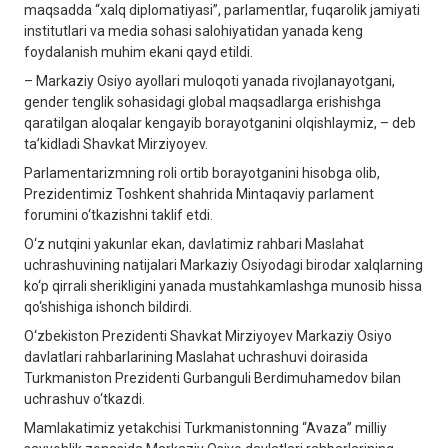
maqsadda “xalq diplomatiyasi”, parlamentlar, fuqarolik jamiyati
institutlari va media sohasi salohiyatidan yanada keng
foydalanish muhim ekani qayd etildi.
– Markaziy Osiyo ayollari muloqoti yanada rivojlanayotgani,
gender tenglik sohasidagi global maqsadlarga erishishga
qaratilgan aloqalar kengayib borayotganini olqishlaymiz, – deb
ta’kidladi Shavkat Mirziyoyev.
Parlamentarizmning roli ortib borayotganini hisobga olib,
Prezidentimiz Toshkent shahrida Mintaqaviy parlament
forumini o‘tkazishni taklif etdi.
O‘z nutqini yakunlar ekan, davlatimiz rahbari Maslahat
uchrashuvining natijalari Markaziy Osiyodagi birodar xalqlarning
ko‘p qirrali sherikligini yanada mustahkamlashga munosib hissa
qo‘shishiga ishonch bildirdi.
O‘zbekiston Prezidenti Shavkat Mirziyoyev Markaziy Osiyo
davlatlari rahbarlarining Maslahat uchrashuvi doirasida
Turkmaniston Prezidenti Gurbanguli Berdimuhamedov bilan
uchrashuv o‘tkazdi.
Mamlakatimiz yetakchisi Turkmanistonning “Avaza” milliy