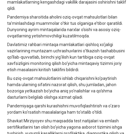
mamlakatlarning kengashdagi vakillik darajasini oshirishni taklif
qildi.
Pandemiya sharoitida aholini oziq-ovqat mahsulotlari bilan
ta’minlashdagi muammolar o‘tkir tus olganiga e’tibor qaratildi.
Dunyoning ayrim mintaqalarida narxlar o‘sishi va asosiy oziq-
ovqatlarning yetishmovchiligi kuzatilmoqda.
Davlatimiz rahbari mintaqa mamlakatlari qishloq xo‘jaligi
vazirlarining muntazam uchrashuvlarini o‘tkazish tashabbusini
qo‘llab-quvvatlab, birinchi yig‘ilish kun tartibiga oziq-ovqat
xavfsizligini monitoring qilish bo‘yicha mintaqaviy tizimni joriy
etish masalasini kiritish taklifini bildirdi.
Bu oziq-ovqat mahsulotlarini ishlab chiqarishni ko‘paytirish
hamda ularning sifatini nazorat qilish, shu jumladan, jahon
bozoriga yetkazish bo‘yicha aniq yo‘nalishlar va qo‘shma
dasturlarni belgilab olishga xizmat qiladi.
Pandemiyaga qarshi kurashishni muvofiqlashtirish va o‘zaro
yordam ko‘rsatish masalalariga ham to‘xtalib o‘tildi.
Shavkat Mirziyoyev shu maqsadda test natijalari va emlash
sertifikatlarini tan olish bo‘yicha yagona axborot tizimini ishga
tushirish, yuqumli kasalliklarni profilaktika, diagnostika qilish va