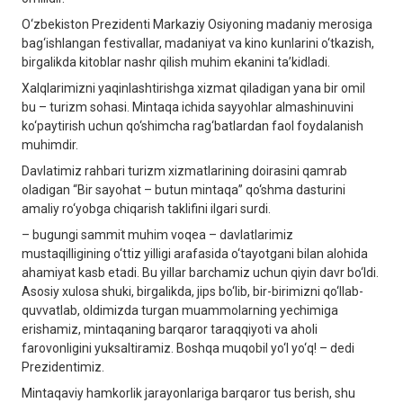
O‘zbekiston Prezidenti Markaziy Osiyoning madaniy merosiga
bag‘ishlangan festivallar, madaniyat va kino kunlarini o‘tkazish,
birgalikda kitoblar nashr qilish muhim ekanini ta’kidladi.
Xalqlarimizni yaqinlashtirishga xizmat qiladigan yana bir omil
bu – turizm sohasi. Mintaqa ichida sayyohlar almashinuvini
ko‘paytirish uchun qo‘shimcha rag‘batlardan faol foydalanish
muhimdir.
Davlatimiz rahbari turizm xizmatlarining doirasini qamrab
oladigan “Bir sayohat – butun mintaqa” qo‘shma dasturini
amaliy ro‘yobga chiqarish taklifini ilgari surdi.
– bugungi sammit muhim voqea – davlatlarimiz
mustaqilligining o‘ttiz yilligi arafasida o‘tayotgani bilan alohida
ahamiyat kasb etadi. Bu yillar barchamiz uchun qiyin davr bo‘ldi.
Asosiy xulosa shuki, birgalikda, jips bo‘lib, bir-birimizni qo‘llab-
quvvatlab, oldimizda turgan muammolarning yechimiga
erishamiz, mintaqaning barqaror taraqqiyoti va aholi
farovonligini yuksaltiramiz. Boshqa muqobil yo‘l yo‘q! – dedi
Prezidentimiz.
Mintaqaviy hamkorlik jarayonlariga barqaror tus berish, shu