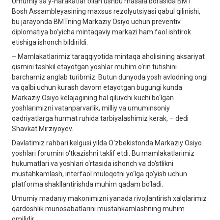
Umumiy sa’y-harakatlar bilan ushbu masala borasida BMT
Bosh Assambleyasining maxsus rezolyutsiyasi qabul qilinishi,
bu jarayonda BMTning Markaziy Osiyo uchun preventiv
diplomatiya bo‘yicha mintaqaviy markazi ham faol ishtirok
etishiga ishonch bildirildi.
– Mamlakatlarimiz taraqqiyotida mintaqa aholisining aksariyat
qismini tashkil etayotgan yoshlar muhim o‘rin tutishini
barchamiz anglab turibmiz. Butun dunyoda yosh avlodning ongi
va qalbi uchun kurash davom etayotgan bugungi kunda
Markaziy Osiyo kelajagining hal qiluvchi kuchi bo‘lgan
yoshlarimizni vatanparvarlik, milliy va umuminsoniy
qadriyatlarga hurmat ruhida tarbiyalashimiz kerak, – dedi
Shavkat Mirziyoyev.
Davlatimiz rahbari kelgusi yilda O‘zbekistonda Markaziy Osiyo
yoshlari forumini o‘tkazishni taklif etdi. Bu mamlakatlarimiz
hukumatlari va yoshlari o‘rtasida ishonch va do‘stlikni
mustahkamlash, interfaol muloqotni yo‘lga qo‘yish uchun
platforma shakllantirishda muhim qadam bo‘ladi.
Umumiy madaniy makonimizni yanada rivojlantirish xalqlarimiz
qardoshlik munosabatlarini mustahkamlashning muhim
omilidir.