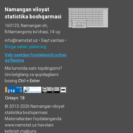
Namangan viloyat
statistika boshqarmasi
160133, Namangan sh,
N.Namangoniy ko'chasi, 14-uy.
info@namstat.uz •
Sayt xaritasi
•
Bizga xabar yuboring
Veb-saytdan foydalanish uchun
qo'llanma
Ma`lumotda xato topdingizmi?
Uni belgilang va quyidagilarni
bosing
Ctrl + Enter
Onlayn: 18
© 2013-2026 Namangan viloyat
statistika boshqarmasi
Materiallardan foydalanganda
www.namstat.uz havolani
keltirish majburiy.