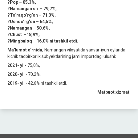
?Pop – 85,3%,
?Namangan sh – 79,7%,
?To‘raqo‘rg‘on – 71,3%,
?Uchqo‘rg‘on – 64,5%,
?Namangan – 50,6%,
?Chust –18,9%,
?Mingbuloq – 16,0% ni tashkil etdi.
Ma'lumot o‘rnida,
Namangan viloyatida yanvar-iyun oylarida
kichik tadbirkorlik subyektlarining jami importdagi ulushi;
2021- yil-
75,0%,
2020- yil
- 70,2%,
2019- yil
- 42,6% ni tashkil etdi.
Matbuot xizmati