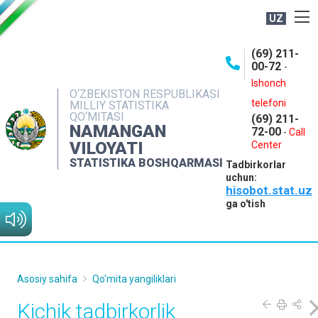
UZ
BOSHQARMA HAQIDA
(69) 211-
00-72
-
OCHIQ MA'LUMOTLAR
Ishonch
O‘ZBEKISTON RESPUBLIKASI
NASHRLAR
telefoni
MILLIY STATISTIKA
QO‘MITASI
(69) 211-
INTERAKTIV XIZMATLAR
NAMANGAN
72-00
-
Call
VILOYATI
MATBUOT XIZMATI
Center
STATISTIKA BOSHQARMASI
Tadbirkorlar
MUROJAATLAR
uchun:
hisobot.stat.uz
KONTAKTLAR
ga o'tish
Asosiy sahifa
Qo'mita yangiliklari
Kichik tadbirkorlik