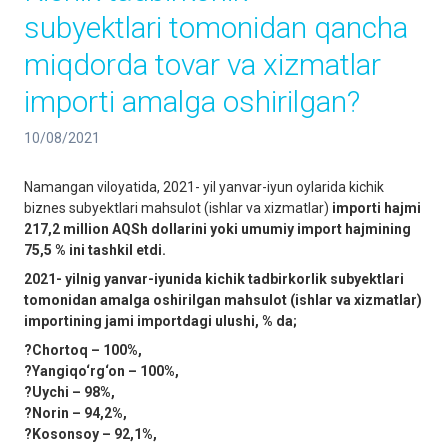
subyektlari tomonidan qancha
miqdorda tovar va xizmatlar
importi amalga oshirilgan?
10/08/2021
Namangan viloyatida, 2021- yil yanvar-iyun oylarida kichik
biznes subyektlari mahsulot (ishlar va xizmatlar)
importi hajmi
217,2 million AQSh dollarini yoki umumiy import hajmining
75,5 % ini tashkil etdi.
2021- yilnig yanvar-iyunida kichik tadbirkorlik subyektlari
tomonidan amalga oshirilgan mahsulot (ishlar va xizmatlar)
importining jami importdagi ulushi, % da;
?Chortoq – 100%,
?Yangiqo‘rg‘on – 100%,
?Uychi – 98%,
?Norin – 94,2%,
?Kosonsoy – 92,1%,