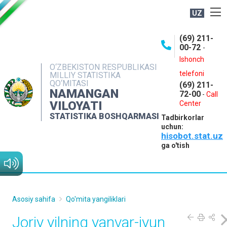
UZ
BOSHQARMA HAQIDA
(69) 211-
00-72
-
OCHIQ MA'LUMOTLAR
Ishonch
O‘ZBEKISTON RESPUBLIKASI
NASHRLAR
telefoni
MILLIY STATISTIKA
QO‘MITASI
(69) 211-
INTERAKTIV XIZMATLAR
NAMANGAN
72-00
-
Call
VILOYATI
MATBUOT XIZMATI
Center
STATISTIKA BOSHQARMASI
Tadbirkorlar
MUROJAATLAR
uchun:
hisobot.stat.uz
KONTAKTLAR
ga o'tish
Asosiy sahifa
Qo'mita yangiliklari
Joriy yilning yanvar-iyun