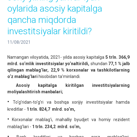
oylarida asosiy kapitalga
qancha miqdorda
investitsiyalar kiritildi?
11/08/2021
Namangan viloyatida, 2021- yilda asosiy kapitalga
5 trln. 366,9
mlrd. so‘mlik investitsiyalar yo‘naltirildi,
shundan
77,1 % jalb
qilingan mablag’lar, 22,9 % korxonalar va tashkilotlarning
o‘z mablag’lari
hisobidan ta’minlandi.
Asosiy kapitalga kiritilgan investitsiyalarning
moliyalashtirish manbalari;
•
To‘g’ridan-to‘g’ri va boshqa xorijiy investitsiyalar hamda
kreditlar -
1 trln. 824,7
mlrd. so‘m,
•
Korxonalar mablag’i, mahalliy byudjet va homiy rezident
mablag’lari -
1 trln. 234,2
mlrd. so‘m,
•