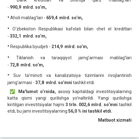
Bank kreditlari va boshqa qarz mablag’lari
-
990,9
mlrd. so‘m,
•
Aholi mablag’lari -
659,4
mlrd. so‘m,
•
O‘zbekiston Respublikasi kafolati bilan chet el kreditlari
-
332,1 mlrd. so‘m,
•
Respublika byudjeti -
214,9
mlrd. so‘m,
•
Tiklanish va taraqqiyot jamg’armasi mablag’lari
-
72,8
mlrd. so‘m,
•
Suv ta’minoti va kanalizatsiya tizimlarini rivojlantirish
jamg’armasi -
37,8
mlrd. so‘mni
tashkil etdi.
✅ Ma'lumot o‘rnida,
asosiy kapitaldagi investitsiyalarning
katta qismi yangi qurilishga yo‘naltirildi. Yangi qurilishga
kiritilgan investitsiyalar hajmi
3 trln. 002,6 mlrd. so‘mni
tashkil
etdi, bu jami investitsiyalarning
56,0 % ini tashkil etdi.
Matbuot xizmati