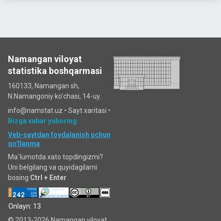
Namangan viloyat
statistika boshqarmasi
160133, Namangan sh,
N.Namangoniy ko'chasi, 14-uy.
info@namstat.uz •
Sayt xaritasi
•
Bizga xabar yuboring
Veb-saytdan foydalanish uchun
qo'llanma
Ma`lumotda xato topdingizmi?
Uni belgilang va quyidagilarni
bosing
Ctrl + Enter
Onlayn: 13
© 2013-2026 Namangan viloyat