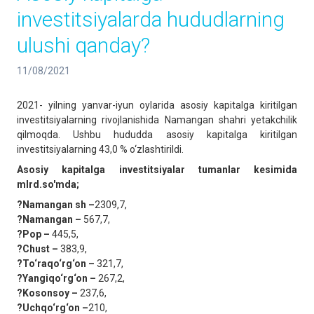
investitsiyalarda hududlarning
ulushi qanday?
11/08/2021
2021- yilning yanvar-iyun oylarida asosiy kapitalga kiritilgan
investitsiyalarning rivojlanishida Namangan shahri yetakchilik
qilmoqda. Ushbu hududda asosiy kapitalga kiritilgan
investitsiyalarning 43,0 % o‘zlashtirildi.
Asosiy kapitalga investitsiyalar tumanlar kesimida
mlrd.so'mda;
?Namangan sh –
2309,7,
?Namangan –
567,7,
?Pop –
445,5,
?Chust –
383,9,
?To‘raqo‘rg‘on –
321,7,
?Yangiqo‘rg‘on –
267,2,
?Kosonsoy –
237,6,
?Uchqo‘rg‘on –
210,