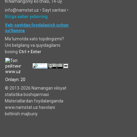
N.Namangoniy ko'chasi, 14-uy.
info@namstat.uz •
Sayt xaritasi
•
Bizga xabar yuboring
Veb-saytdan foydalanish uchun
qo'llanma
Ma`lumotda xato topdingizmi?
Uni belgilang va quyidagilarni
bosing
Ctrl + Enter
Onlayn: 20
© 2013-2026 Namangan viloyat
statistika boshqarmasi
Materiallardan foydalanganda
www.namstat.uz havolani
keltirish majburiy.