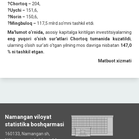
?Chortoq –
204,
?Uychi –
151,6,
?Norin –
150,6,
?Mingbuloq –
117,5 mlrd.so'mni tashkil etdi.
Ma'lumot o‘rnida,
asosiy kapitalga kiritilgan investitsiyalarning
eng yuqori o‘sish sur'atlari Сhortoq tumanida kuzatildi
,
ularning o‘sish sur’ati o‘tgan yilning mos davriga nisbatan
147,0
% ni tashkil etgan.
Matbuot xizmati
Namangan viloyat
statistika boshqarmasi
160133, Namangan sh,