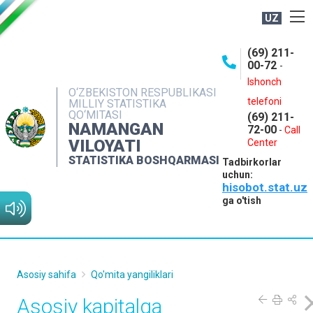
UZ
BOSHQARMA HAQIDA
(69) 211-
00-72
-
OCHIQ MA'LUMOTLAR
Ishonch
O‘ZBEKISTON RESPUBLIKASI
NASHRLAR
telefoni
MILLIY STATISTIKA
QO‘MITASI
(69) 211-
INTERAKTIV XIZMATLAR
NAMANGAN
72-00
-
Call
VILOYATI
MATBUOT XIZMATI
Center
STATISTIKA BOSHQARMASI
Tadbirkorlar
MUROJAATLAR
uchun:
hisobot.stat.uz
KONTAKTLAR
ga o'tish
Asosiy sahifa
Qo'mita yangiliklari
Asosiy kapitalga