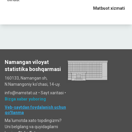
Matbuot xizmati
Namangan viloyat
statistika boshqarmasi
160133, Namangan sh,
N.Namangoniy ko'chasi, 14-uy.
info@namstat.uz •
Sayt xaritasi
•
Bizga xabar yuboring
Veb-saytdan foydalanish uchun
qo'llanma
Ma`lumotda xato topdingizmi?
Uni belgilang va quyidagilarni