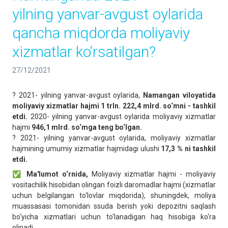
yilning yanvar-avgust oylarida
qancha miqdorda moliyaviy
xizmatlar ko‘rsatilgan?
27/12/2021
? 2021- yilning yanvar-avgust oylarida,
Namangan viloyatida
moliyaviy xizmatlar hajmi 1 trln. 222,4 mlrd. so‘mni - tashkil
etdi.
2020- yilning yanvar-avgust oylarida moliyaviy xizmatlar
hajmi
946,1 mlrd. so‘mga teng bo‘lgan.
? 2021- yilning yanvar-avgust oylarida, moliyaviy xizmatlar
hajmining umumiy xizmatlar hajmidagi ulushi
17,3 % ni tashkil
etdi.
✅
Ma'lumot o‘rnida,
Мoliyaviy xizmatlar hajmi - moliyaviy
vositachilik hisobidan olingan foizli daromadlar hajmi (xizmatlar
uchun belgilangan to‘lovlar miqdorida), shuningdek, moliya
muassasasi tomonidan ssuda berish yoki depozitni saqlash
bo‘yicha xizmatlari uchun to‘lanadigan haq hisobiga ko‘ra
olinadi.