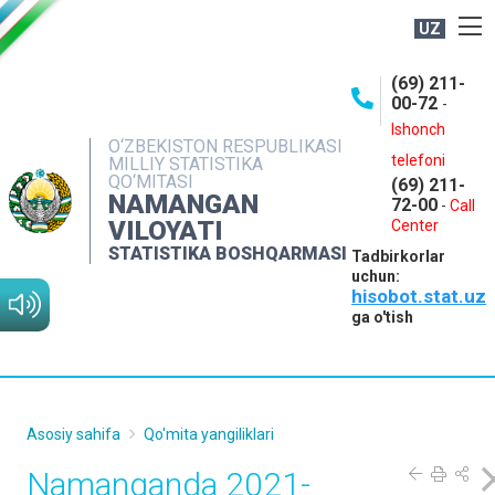
UZ
BOSHQARMA HAQIDA
(69) 211-
00-72
-
OCHIQ MA'LUMOTLAR
Ishonch
O‘ZBEKISTON RESPUBLIKASI
NASHRLAR
telefoni
MILLIY STATISTIKA
QO‘MITASI
(69) 211-
INTERAKTIV XIZMATLAR
NAMANGAN
72-00
-
Call
VILOYATI
MATBUOT XIZMATI
Center
STATISTIKA BOSHQARMASI
Tadbirkorlar
MUROJAATLAR
uchun:
hisobot.stat.uz
KONTAKTLAR
ga o'tish
Asosiy sahifa
Qo'mita yangiliklari
Namanganda 2021-