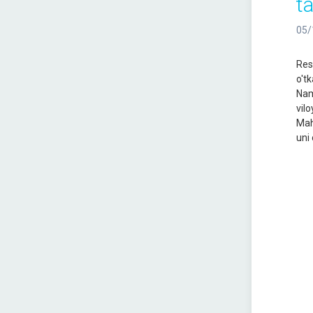
ta
05/
Re
o't
Nam
vil
Mah
uni 