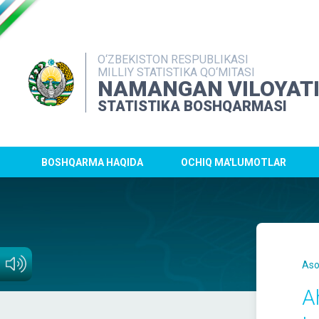
O‘ZBEKISTON RESPUBLIKASI
MILLIY STATISTIKA QO‘MITASI
NAMANGAN VILOYAT
STATISTIKA BOSHQARMASI
BOSHQARMA HAQIDA
OCHIQ MA'LUMOTLAR
Aso
A