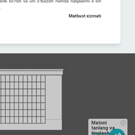
lik ko‘rish va uni o‘tkazish hamda natijalarini e`lon
.
Matbuot xizmati
Matnni
tanlang va
tinglash