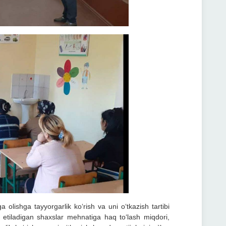
lishga tayyorgarlik ko‘rish va uni o‘tkazish tartibi
lb etiladigan shaxslar mehnatiga haq to‘lash miqdori,