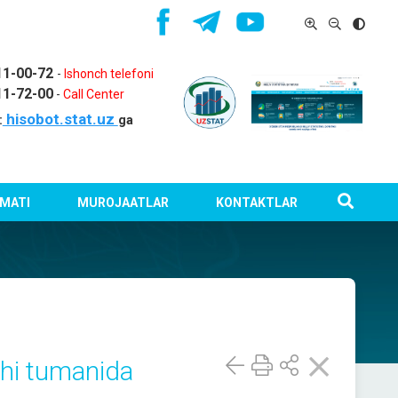
11-00-72
-
Ishonch telefoni
11-72-00
-
Call Center
hisobot.stat.uz
:
ga
MATI
MUROJAATLAR
KONTAKTLAR
chi tumanida