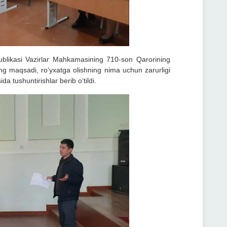
ublikasi Vazirlar Mahkamasining 710-son Qarorining
ning maqsadi, ro‘yxatga olishning nima uchun zarurligi
a tushuntirishlar berib o‘tildi.