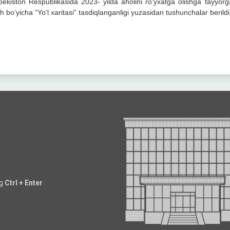
bekiston Respublikasida 2023- yilda aholini ro‘yxatga olishga tayyorgar
sh bo‘yicha “Yo‘l xaritasi” tasdiqlanganligi yuzasidan tushunchalar berildi
ng
Ctrl + Enter