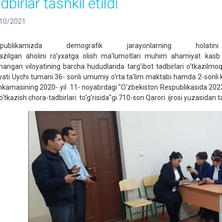
dbirlar tashkil etildi
10/2021
spublikamizda demografik jarayonlarning hola
kazilgan
aholini
ro'yxatga
olish
ma'lumotlari muhim ahamiyat kasb et
angan viloyatining barcha hududlarida targ'ibot tadbirlari o‘tkazilm
oyati Uychi tumani 36- sonli umumiy o‘rta ta'lim maktabi hamda 2-sonli 
kamasining 2020- yil 11- noyabrdagi "O‘zbekiston Respublikasida 2023- y
o‘tkazish chora-tadbirlari to‘g’risida"gi 710-son Qarori ijrosi yuzasidan targ