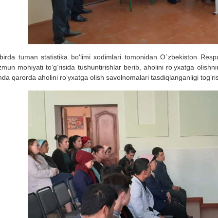
birda tuman statistika bo'limi xodimlari tomonidan O`zbekiston Resp
mun mohiyati to‘g’risida tushuntirishlar berib, aholini ro‘yxatga olish
da qarorda aholini ro‘yxatga olish savolnomalari tasdiqlanganligi tog’risid