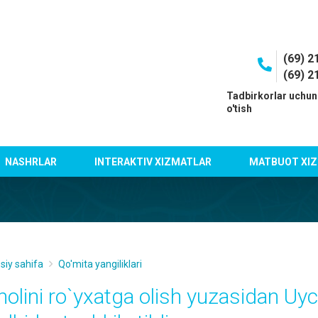
(69) 2
(69) 2
I
Tadbirkorlar uchun
o'tish
NASHRLAR
INTERAKTIV XIZMATLAR
MATBUOT XIZ
siy sahifa
Qo'mita yangiliklari
holini ro`yxatga olish yuzasidan Uy