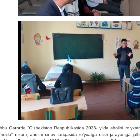
bu Qarorda "O‘zbekiston Respublikasida 2023- yilda aholini ro‘yxatga o
g‘risida" nizom, aholini sinov tariqasida ro‘yxatga olish jarayoniga ja