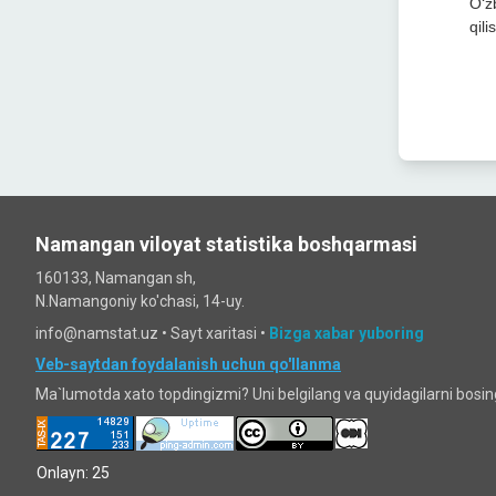
O‘z
qili
Namangan viloyat statistika boshqarmasi
160133, Namangan sh,
N.Namangoniy ko'chasi, 14-uy.
info@namstat.uz •
Sayt xaritasi
•
Bizga xabar yuboring
Veb-saytdan foydalanish uchun qo'llanma
Ma`lumotda xato topdingizmi? Uni belgilang va quyidagilarni bosi
Onlayn: 25