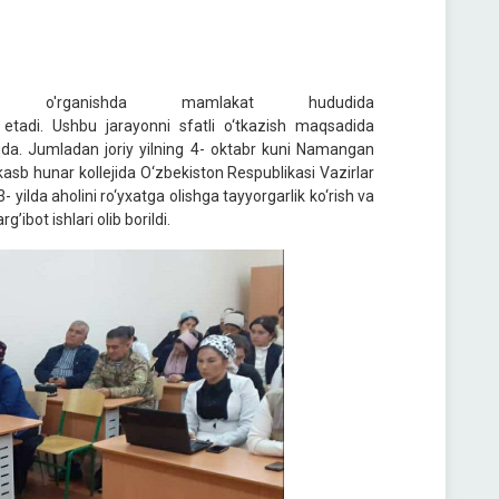
tini o'rganishda mamlakat hududida
adi. Ushbu jarayonni sfatli o‘tkazish maqsadida
oqda. Jumladan joriy yilning 4- oktabr kuni Namangan
kasb hunar kollejida O‘zbekiston Respublikasi Vazirlar
ilda aholini ro‘yxatga olishga tayyorgarlik ko‘rish va
’ibot ishlari olib borildi.