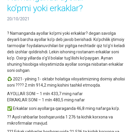
ko‘pmi yoki erkaklar?
20/10/2021
? Namanganda ayollar koʼpmi yoki erkaklar? degan savolga
deyarli barcha ayollar koʼp deb javob berishadi. Koʼpchilik ijtimoiy
tarmoqlar foydalanuvchilari bir yigitga nechtadir qiz toʼgʼri keladi
deb izohlar qoldirishdi. Lekin ishoning rostanam erkaklar soni
koʼp. Oxirgi yillarda oʼgʼil bolalar tugʼilishi koʼpaygan. Аynan
shuning hisobiga viloyatimizda ayollar soniga nisbatan erkaklar
soni oshgan.
♻️ 2021- yilning 1- oktabr holatiga viloyatimizning doimiy aholisi
soni ?‍?‍?‍? 2 mln 914,2 ming kishini tashkil etmoqda.
АYOLLАR SONI – 1 mln 433,7 ming nafar
ERKАKLАR SONI – 1 mln 480,5 ming nafar
✅ Erkaklar soni ayollarga qaraganda 46,8 ming nafarga koʼp.
?‍? Аyol rahbarlar boshqaruvida 1 276 ta kichik korxona va
mikrofirmalar mavjud.
??‍? Erkak rahbarlar boshqaruvida 21 536 ta kichik korxona va