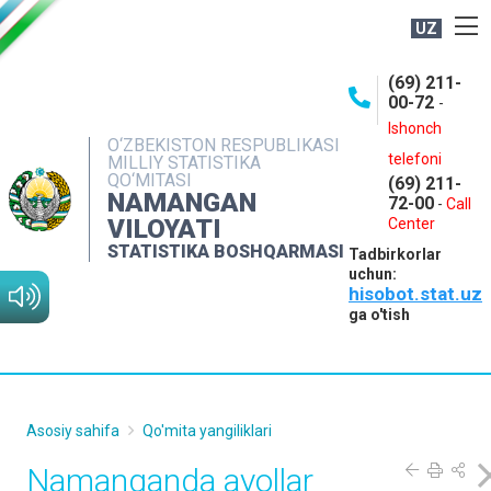
UZ
BOSHQARMA HAQIDA
(69) 211-
00-72
-
OCHIQ MA'LUMOTLAR
Ishonch
O‘ZBEKISTON RESPUBLIKASI
NASHRLAR
telefoni
MILLIY STATISTIKA
QO‘MITASI
(69) 211-
INTERAKTIV XIZMATLAR
NAMANGAN
72-00
-
Call
VILOYATI
MATBUOT XIZMATI
Center
STATISTIKA BOSHQARMASI
Tadbirkorlar
MUROJAATLAR
uchun:
hisobot.stat.uz
KONTAKTLAR
ga o'tish
Asosiy sahifa
Qo'mita yangiliklari
Namanganda ayollar