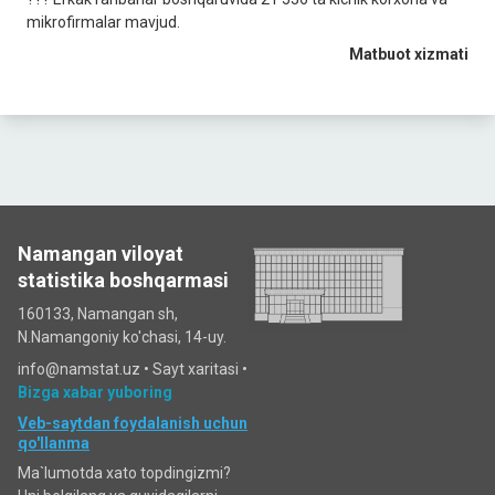
mikrofirmalar mavjud.
Matbuot xizmati
Namangan viloyat
statistika boshqarmasi
160133, Namangan sh,
N.Namangoniy ko'chasi, 14-uy.
info@namstat.uz •
Sayt xaritasi
•
Bizga xabar yuboring
Veb-saytdan foydalanish uchun
qo'llanma
Ma`lumotda xato topdingizmi?