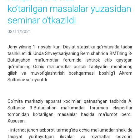
ko‘tarilgan masalalar yuzasidan
seminar o‘tkazildi
03/11/2021
Joriy yilning 1- noyabr kuni Davlat statistika qo’mitasida tadbir
tashkil etildi. Unda Shveytsariyaning Bern shahrida BMTning 3-
Butunjahon ma’lumotlar forumida ishtirok etib qaytgan
qo’mitaning Ochiq ma’lumotlar portali faoliyatini monitoring
qilish va muvofiqlashtirish boshqarmasi boshlig‘i Akrom
Sultanov so‘z yuritdi.
Qo‘mita markaziy apparat xodimlari qatnashgan tadbirda A.
Sultanov 3-Butunjahon ma’lumotlar forumida ekspertlar
tomonidan ko‘tarilgan masalalar haqida ma’lumot berdi.
Xususan,
- internet jahon axborot tarmog‘ida ochiq ma’lumotlar shaklida
faoliyat yuritayotgan ilovalar va xizmatlar bozorini