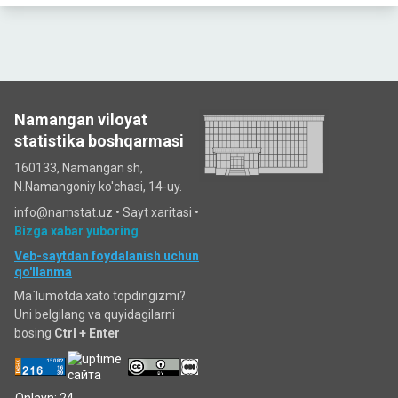
Namangan viloyat
statistika boshqarmasi
160133, Namangan sh,
N.Namangoniy ko'chasi, 14-uy.
info@namstat.uz •
Sayt xaritasi
•
Bizga xabar yuboring
Veb-saytdan foydalanish uchun
qo'llanma
Ma`lumotda xato topdingizmi?
Uni belgilang va quyidagilarni
bosing
Ctrl + Enter