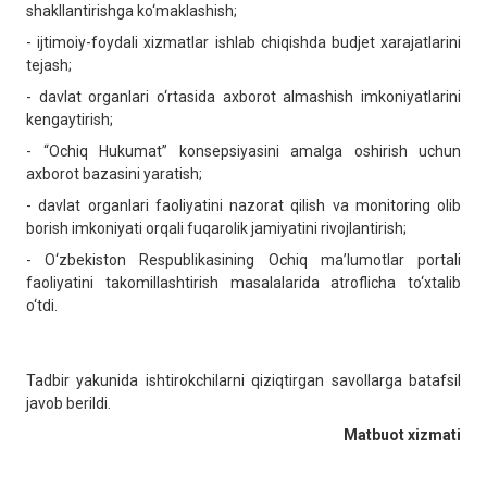
shakllantirishga ko‘maklashish;
- ijtimoiy-foydali xizmatlar ishlab chiqishda budjet xarajatlarini
tejash;
- davlat organlari o‘rtasida axborot almashish imkoniyatlarini
kengaytirish;
- “Ochiq Hukumat” konsepsiyasini amalga oshirish uchun
axborot bazasini yaratish;
- davlat organlari faoliyatini nazorat qilish va monitoring olib
borish imkoniyati orqali fuqarolik jamiyatini rivojlantirish;
- O‘zbekiston Respublikasining Ochiq ma’lumotlar portali
faoliyatini takomillashtirish masalalarida atroflicha to‘xtalib
o‘tdi.
Tadbir yakunida ishtirokchilarni qiziqtirgan savollarga batafsil
javob berildi.
Matbuot xizmati