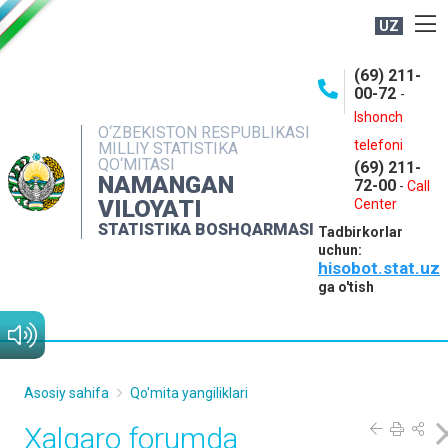
UZ
BOSHQARMA HAQIDA
(69) 211-
00-72
-
OCHIQ MA'LUMOTLAR
Ishonch
O‘ZBEKISTON RESPUBLIKASI
NASHRLAR
telefoni
MILLIY STATISTIKA
QO‘MITASI
(69) 211-
INTERAKTIV XIZMATLAR
NAMANGAN
72-00
-
Call
VILOYATI
MATBUOT XIZMATI
Center
STATISTIKA BOSHQARMASI
Tadbirkorlar
MUROJAATLAR
uchun:
hisobot.stat.uz
KONTAKTLAR
ga o'tish
Asosiy sahifa
Qo'mita yangiliklari
Xalqaro forumda