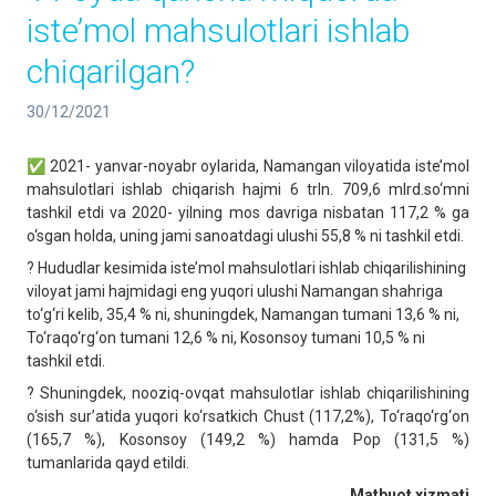
iste’mol mahsulotlari ishlab
chiqarilgan?
30/12/2021
✅ 2021- yanvar-noyabr oylarida, Namangan viloyatida iste’mol
mahsulotlari ishlab chiqarish hajmi 6 trln. 709,6 mlrd.so‘mni
tashkil etdi va 2020- yilning mos davriga nisbatan 117,2 % ga
o‘sgan holda, uning jami sanoatdagi ulushi 55,8 % ni tashkil etdi.
? Hududlar kesimida iste’mol mahsulotlari ishlab chiqarilishining
viloyat jami hajmidagi eng yuqori ulushi Namangan shahriga
to‘g‘ri kelib, 35,4 % ni, shuningdek, Namangan tumani 13,6 % ni,
To‘raqo‘rg‘on tumani 12,6 % ni, Kosonsoy tumani 10,5 % ni
tashkil etdi.
? Shuningdek, nooziq-ovqat mahsulotlar ishlab chiqarilishining
o‘sish sur’atida yuqori ko‘rsatkich Chust (117,2%), To‘raqo‘rg‘on
(165,7 %), Kosonsoy (149,2 %) hamda Pop (131,5 %)
tumanlarida qayd etildi.
Matbuot xizmati