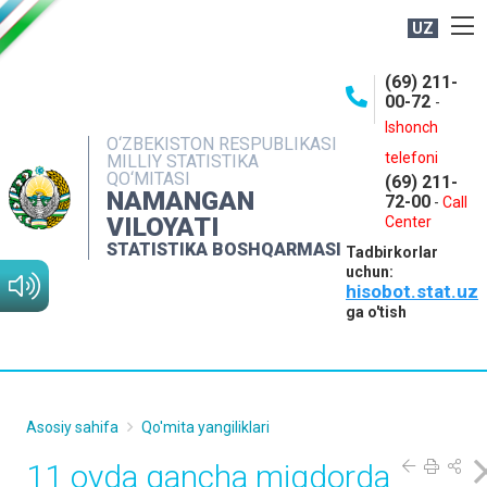
UZ
BOSHQARMA HAQIDA
(69) 211-
00-72
-
OCHIQ MA'LUMOTLAR
Ishonch
O‘ZBEKISTON RESPUBLIKASI
NASHRLAR
telefoni
MILLIY STATISTIKA
QO‘MITASI
(69) 211-
INTERAKTIV XIZMATLAR
NAMANGAN
72-00
-
Call
VILOYATI
MATBUOT XIZMATI
Center
STATISTIKA BOSHQARMASI
Tadbirkorlar
MUROJAATLAR
uchun:
hisobot.stat.uz
KONTAKTLAR
ga o'tish
Asosiy sahifa
Qo'mita yangiliklari
11 oyda qancha miqdorda