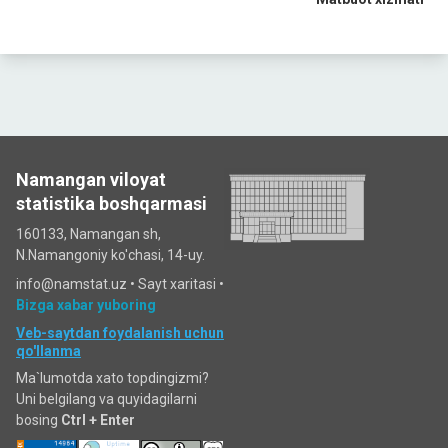
Namangan viloyat
statistika boshqarmasi
160133, Namangan sh,
N.Namangoniy ko'chasi, 14-uy.
info@namstat.uz •
Sayt xaritasi
•
Bizga xabar yuboring
Veb-saytdan foydalanish uchun
qo'llanma
Ma`lumotda xato topdingizmi?
Uni belgilang va quyidagilarni
bosing
Ctrl + Enter