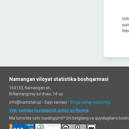
Uch
yur
fido
Namangan viloyat statistika boshqarmasi
160133, Namangan sh,
N.Namangoniy ko'chasi, 14-uy.
info@namstat.uz •
Sayt xaritasi
•
Bizga xabar yuboring
Veb-saytdan foydalanish uchun qo'llanma
Ma`lumotda xato topdingizmi? Uni belgilang va quyidagilarni bosi