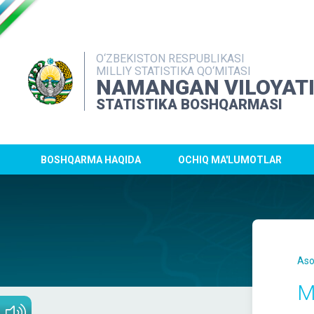
O‘ZBEKISTON RESPUBLIKASI
MILLIY STATISTIKA QO‘MITASI
NAMANGAN VILOYAT
STATISTIKA BOSHQARMASI
BOSHQARMA HAQIDA
OCHIQ MA'LUMOTLAR
Aso
M