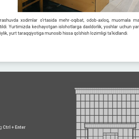
rashuvda xodimlar o‘rtasida mehr-oqibat, odob-axloq, muomala madan
itildi. Yurtimizda kechayotgan islohotlarga daxldorlik, yoshlar uchun ya
iylik, yurt taraqqiyotiga munosib hissa qo‘shish lozimligi ta'kidlandi.
ng
Ctrl + Enter