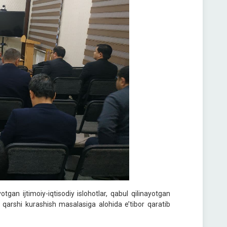
an ijtimoiy-iqtisodiy islohotlar, qabul qilinayotgan
 qarshi kurashish masalasiga alohida e’tibor qaratib
.