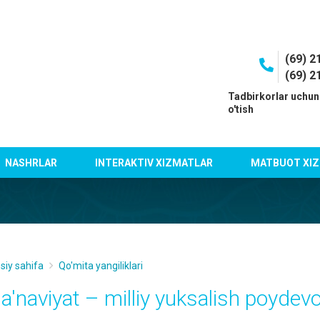
(69) 2
(69) 2
I
Tadbirkorlar uchun
o'tish
NASHRLAR
INTERAKTIV XIZMATLAR
MATBUOT XIZ
siy sahifa
Qo'mita yangiliklari
a'naviyat – milliy yuksalish poydevo