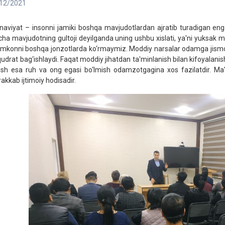
12/2021
naviyat – insonni jamiki boshqa mavjudotlardan ajratib turadigan eng 
cha mavjudotning gultoji deyilganda uning ushbu xislati, ya'ni yuksak ma
imkonni boshqa jonzotlarda ko‘rmaymiz. Moddiy narsalar odamga jismon
qudrat bag‘ishlaydi. Faqat moddiy jihatdan ta'minlanish bilan kifoyalan
ilish esa ruh va ong egasi bo‘lmish odamzotgagina xos fazilatdir. M
akkab ijtimoiy hodisadir.