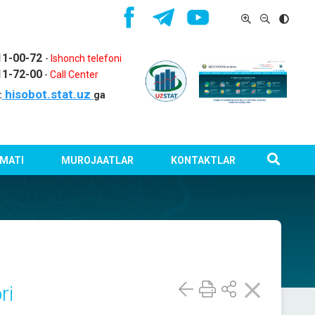
11-00-72
-
Ishonch telefoni
11-72-00
-
Call Center
hisobot.stat.uz
:
ga
MATI
MUROJAATLAR
KONTAKTLAR
ri