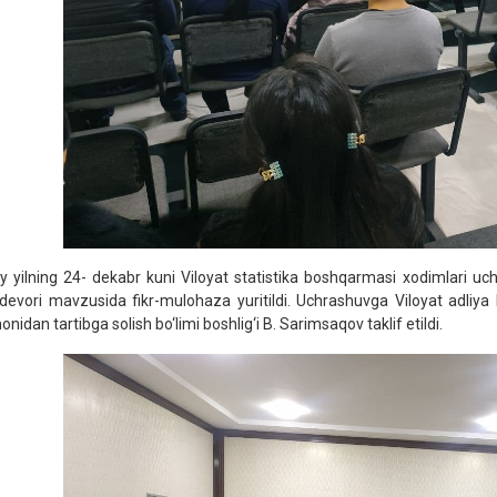
iy yilning 24- dekabr kuni Viloyat statistika boshqarmasi xodimlari uch
devori mavzusida fikr-mulohaza yuritildi. Uchrashuvga Viloyat adliya
nidan tartibga solish bo‘limi boshlig‘i B. Sarimsaqov taklif etildi.