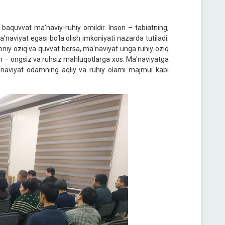
baquvvat ma'naviy-ruhiy omildir. Inson – tabiatning,
'naviyat egasi bo‘la olish imkoniyati nazarda tutiladi.
iy oziq va quvvat bersa, ma'naviyat unga ruhiy oziq
ish – ongsiz va ruhsiz mahluqotlarga xos. Ma'naviyatga
a'naviyat odamning aqliy va ruhiy olami majmui kabi