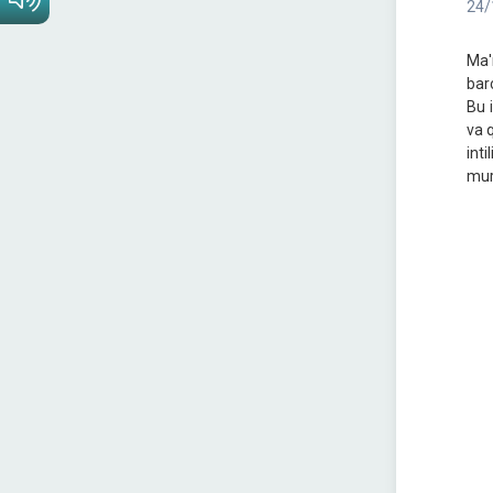
24/
Ma'
bar
Bu 
va 
int
mur