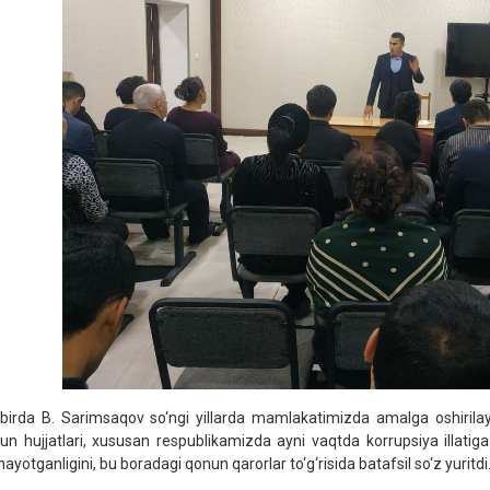
birda B. Sarimsaqov so‘ngi yillarda mamlakatimizda amalga oshirilayotg
un hujjatlari, xususan respublikamizda ayni vaqtda korrupsiya illatiga
nayotganligini, bu boradagi qonun qarorlar to‘g‘risida batafsil so‘z yuritdi