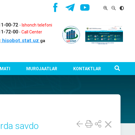
11-00-72
-
Ishonch telefoni
11-72-00
-
Call Center
hisobot.stat.uz
:
ga
MATI
MUROJAATLAR
KONTAKTLAR
rda savdo