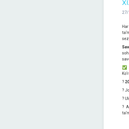
xi
27/
Har
ta‘
sezi
Sav
soh
sav
✅ 2
Ko‘
?
20
? J
? U
? A
ta‘