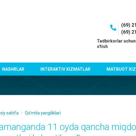
(69) 2
(69) 2
I
Tadbirkorlar uchun
o'tish
NASHRLAR
INTERAKTIV XIZMATLAR
MATBUOT XIZ
siy sahifa
Qo'mita yangiliklari
amanganda 11 oyda qancha miqdo