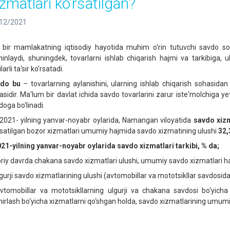
zmatlari ko‘rsatilgan?
12/2021
 bir mamlakatning iqtisodiy hayotida muhim o‘rin tutuvchi savdo soha
minlaydi, shuningdek, tovarlarni ishlab chiqarish hajmi va tarkibiga, ul
larli ta‘sir ko‘rsatadi.
do bu
– tovarlarning aylanishini, ularning ishlab chiqarish sohasidan 
asidir. Ma‘lum bir davlat ichida savdo tovarlarini zarur iste‘molchiga ye
doga bo‘linadi.
021- yilning yanvar-noyabr oylarida, Namangan viloyatida
savdo xizm
rsatilgan bozor xizmatlari umumiy hajmida savdo xizmatining ulushi
32,
21-yilning yanvar-noyabr oylarida savdo xizmatlari tarkibi, % da;
oriy davrda chakana savdo xizmatlari ulushi, umumiy savdo xizmatlari hajm
lgurji savdo xizmatlarining ulushi (avtomobillar va mototsikllar savdosida
vtomobillar va mototsikllarning ulgurji va chakana savdosi bo‘yicha 
mirlash bo‘yicha xizmatlarni qo‘shgan holda, savdo xizmatlarining umumiy 