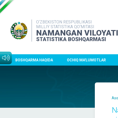
O‘ZBEKISTON RESPUBLIKASI
MILLIY STATISTIKA QO‘MITASI
NAMANGAN VILOYAT
STATISTIKA BOSHQARMASI
BOSHQARMA HAQIDA
OCHIQ MA'LUMOTLAR
Aso
N