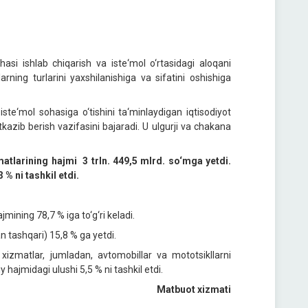
si ishlab chiqarish va iste‘mol o‘rtasidagi aloqani
arning turlarini yaxshilanishiga va sifatini oshishiga
iste‘mol sohasiga o‘tishini ta‘minlaydigan iqtisodiyot
tkazib berish vazifasini bajaradi. U ulgurji va chakana
atlarining hajmi 3 trln. 449,5 mlrd. so‘mga yetdi.
3 % ni tashkil etdi.
ining 78,7 % iga to‘g‘ri keladi.
n tashqari) 15,8 % ga yetdi.
xizmatlar, jumladan, avtomobillar va mototsikllarni
hajmidagi ulushi 5,5 % ni tashkil etdi.
Matbuot xizmati