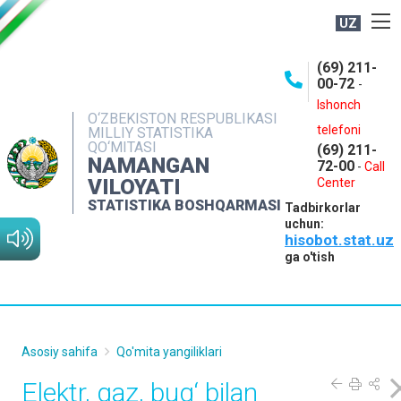
UZ
BOSHQARMA HAQIDA
(69) 211-
00-72
-
OCHIQ MA'LUMOTLAR
Ishonch
O‘ZBEKISTON RESPUBLIKASI
NASHRLAR
telefoni
MILLIY STATISTIKA
QO‘MITASI
(69) 211-
INTERAKTIV XIZMATLAR
NAMANGAN
72-00
-
Call
VILOYATI
MATBUOT XIZMATI
Center
STATISTIKA BOSHQARMASI
Tadbirkorlar
MUROJAATLAR
uchun:
hisobot.stat.uz
KONTAKTLAR
ga o'tish
Asosiy sahifa
Qo'mita yangiliklari
Elektr, gaz, bug‘ bilan