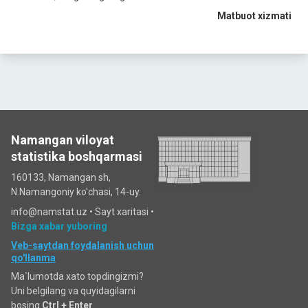
Matbuot xizmati
Namangan viloyat
statistika boshqarmasi
160133, Namangan sh,
N.Namangoniy ko'chasi, 14-uy.
info@namstat.uz •
Sayt xaritasi
•
Bizga xabar yuboring
Veb-saytdan foydalanish uchun
qo'llanma
Ma`lumotda xato topdingizmi?
Uni belgilang va quyidagilarni
bosing
Ctrl + Enter