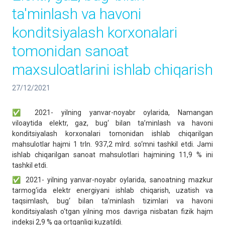
ta'minlash va havoni
konditsiyalash korxonalari
tomonidan sanoat
maxsuloatlarini ishlab chiqarish
27/12/2021
✅ 2021- yilning yanvar-noyabr oylarida, Namangan
viloaytida elektr, gaz, bug‘ bilan ta’minlash va havoni
konditsiyalash korxonalari tomonidan ishlab chiqarilgan
mahsulotlar hajmi 1 trln. 937,2 mlrd. so‘mni tashkil etdi. Jami
ishlab chiqarilgan sanoat mahsulotlari hajmining 11,9 % ini
tashkil etdi.
✅ 2021- yilning yanvar-noyabr oylarida, sanoatning mazkur
tarmog‘ida elektr energiyani ishlab chiqarish, uzatish va
taqsimlash, bug‘ bilan ta’minlash tizimlari va havoni
konditsiyalash o‘tgan yilning mos davriga nisbatan fizik hajm
indeksi 2,9 % ga ortganligi kuzatildi.