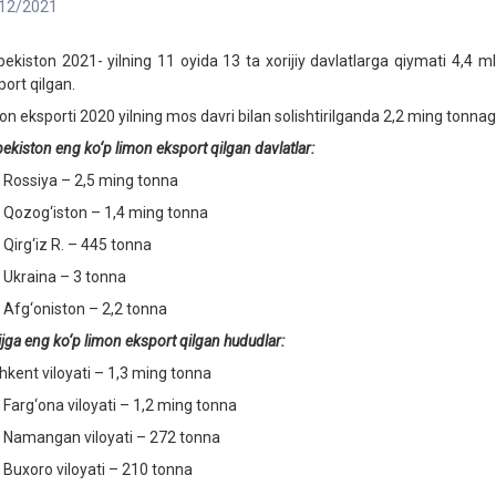
12/2021
bekiston 2021- yilning 11 oyida 13 ta xorijiy davlatlarga qiymati 4,4 
port qilgan.
on eksporti 2020 yilning mos davri bilan solishtirilganda 2,2 ming tonn
ekiston eng ko‘p limon eksport qilgan davlatlar:
siya – 2,5 ming tonna
og‘iston – 1,4 ming tonna
g‘iz R. – 445 tonna
raina – 3 tonna
‘oniston – 2,2 tonna
jga eng ko‘p limon eksport qilgan hududlar:
hkent viloyati – 1,3 ming tonna
g‘ona viloyati – 1,2 ming tonna
angan viloyati – 272 tonna
oro viloyati – 210 tonna