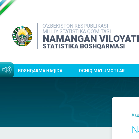
O‘ZBEKISTON RESPUBLIKASI
MILLIY STATISTIKA QO‘MITASI
NAMANGAN VILOYAT
STATISTIKA BOSHQARMASI
BOSHQARMA HAQIDA
OCHIQ MA'LUMOTLAR
Aso
N