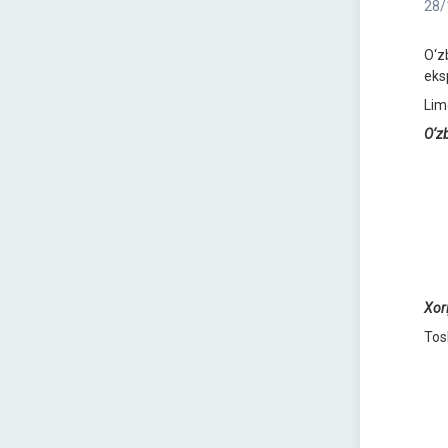
28/
O‘z
eks
Lim
O‘zb
Ros
Qoz
Qir
Uk
Afg
Xori
Tos
Far
Nam
Bux