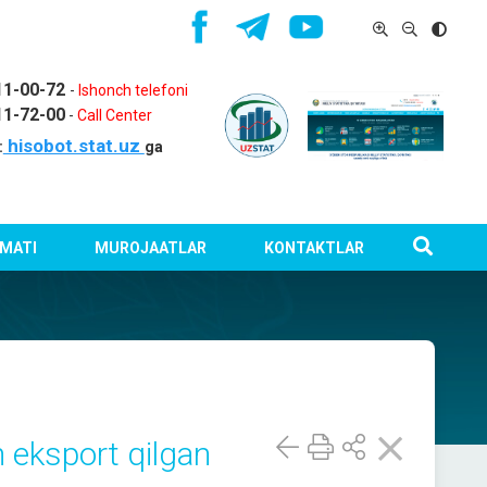
11-00-72
-
Ishonch telefoni
11-72-00
-
Call Center
hisobot.stat.uz
:
ga
MATI
MUROJAATLAR
KONTAKTLAR
 eksport qilgan