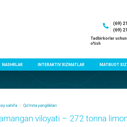
(69) 2
(69) 2
I
Tadbirkorlar uchun
o'tish
NASHRLAR
INTERAKTIV XIZMATLAR
MATBUOT XIZ
siy sahifa
Qo'mita yangiliklari
amangan viloyati – 272 tonna limon