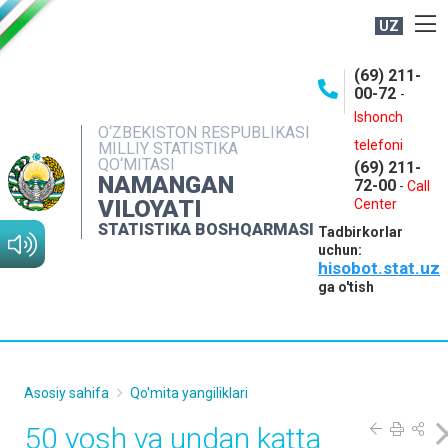
UZ
BOSHQARMA HAQIDA
(69) 211-
00-72
-
OCHIQ MA'LUMOTLAR
Ishonch
O‘ZBEKISTON RESPUBLIKASI
NASHRLAR
telefoni
MILLIY STATISTIKA
QO‘MITASI
(69) 211-
INTERAKTIV XIZMATLAR
NAMANGAN
72-00
-
Call
VILOYATI
MATBUOT XIZMATI
Center
STATISTIKA BOSHQARMASI
Tadbirkorlar
MUROJAATLAR
uchun:
hisobot.stat.uz
KONTAKTLAR
ga o'tish
Asosiy sahifa
Qo'mita yangiliklari
50 yosh va undan katta