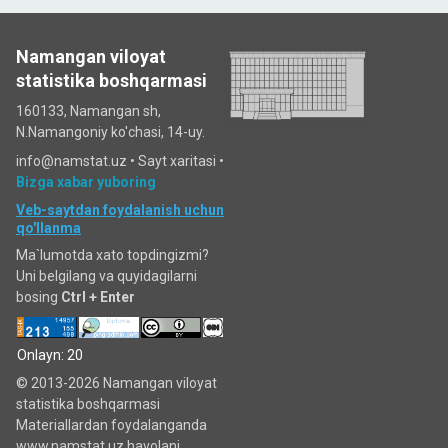
Namangan viloyat
statistika boshqarmasi
160133, Namangan sh,
N.Namangoniy ko'chasi, 14-uy.
info@namstat.uz •
Sayt xaritasi
•
Bizga xabar yuboring
Veb-saytdan foydalanish uchun
qo'llanma
Ma`lumotda xato topdingizmi?
Uni belgilang va quyidagilarni
bosing
Ctrl + Enter
Onlayn: 20
© 2013-2026 Namangan viloyat
statistika boshqarmasi
Materiallardan foydalanganda
www.namstat.uz havolani