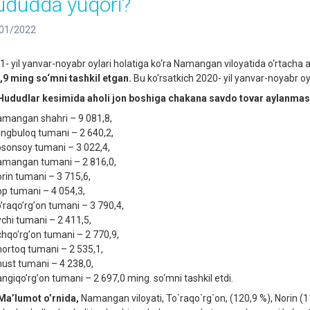
ududda yuqori?
01/2022
1- yil yanvar-noyabr oylari holatiga ko‘ra Namangan viloyatida o‘rtacha
,9 ming so‘mni tashkil etgan.
Bu ko'rsatkich 2020- yil yanvar-noyabr o
ududlar kesimida aholi jon boshiga chakana savdo tovar aylanmasi
amangan shahri – 9 081,8,
ingbuloq tumani – 2 640,2,
osonsoy tumani – 3 022,4,
amangan tumani – 2 816,0,
orin tumani – 3 715,6,
op tumani – 4 054,3,
oʼraqoʼrgʼon tumani – 3 790,4,
ychi tumani – 2 411,5,
chqoʼrgʼon tumani – 2 770,9,
hortoq tumani – 2 535,1,
hust tumani – 4 238,0,
angiqoʼrgʼon tumani – 2 697,0 ming. so‘mni tashkil etdi.
Maʼlumot oʼrnida,
Namangan viloyati, To`raqo`rg`on, (120,9 %), Norin (