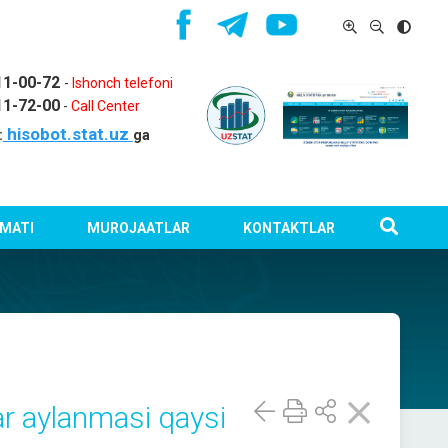
11-00-72
-
Ishonch telefoni
11-72-00
-
Call Center
hisobot.stat.uz
:
ga
MATI
MUROJAATLAR
KONTAKTLAR
ar aylanmasi qaysi