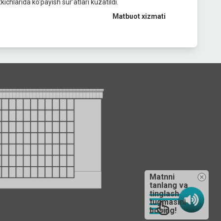
hlarida ko‘рayish sur’atlari kuzatildi.
Matbuot xizmati
Matnni
tanlang va
tinglash
tugmasini
bosing!