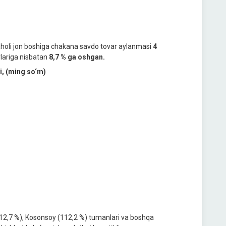
 aholi jon boshiga chakana savdo tovar aylanmasi
4
ylariga nisbatan
8,7 % ga oshgan.
, (ming so‘m)
112,7 %), Kosonsoy (112,2 %) tumanlari va boshqa