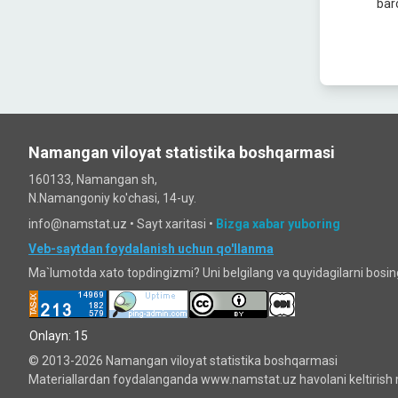
bar
Namangan viloyat statistika boshqarmasi
160133, Namangan sh,
N.Namangoniy ko'chasi, 14-uy.
info@namstat.uz •
Sayt xaritasi
•
Bizga xabar yuboring
Veb-saytdan foydalanish uchun qo'llanma
Ma`lumotda xato topdingizmi? Uni belgilang va quyidagilarni bosi
Onlayn: 15
© 2013-2026 Namangan viloyat statistika boshqarmasi
Materiallardan foydalanganda www.namstat.uz havolani keltirish 