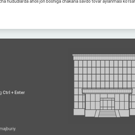
cha hududlarda aholi jon boshiga chakana savdo tovar aylanmasi ko‘rsatkic
ng
Ctrl + Enter
majburiy.