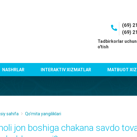
(69) 2
(69) 2
I
Tadbirkorlar uchun
o'tish
NASHRLAR
INTERAKTIV XIZMATLAR
MATBUOT XIZ
siy sahifa
Qo'mita yangiliklari
holi jon boshiga chakana savdo tov