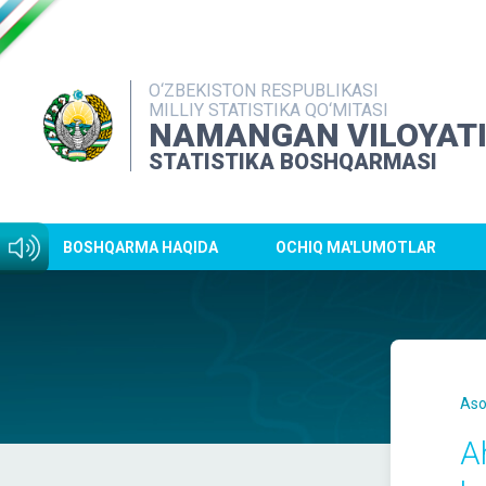
O‘ZBEKISTON RESPUBLIKASI
MILLIY STATISTIKA QO‘MITASI
NAMANGAN VILOYAT
STATISTIKA BOSHQARMASI
BOSHQARMA HAQIDA
OCHIQ MA'LUMOTLAR
Aso
A