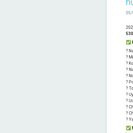
h
05/
202
530
✅
H
? N
? M
? K
? N
? N
? P
? T
? U
? U
? C
? C
? Y
✅