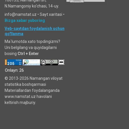
N.Namangoniy ko'chasi, 14-uy.
info@namstat.uz •
Sayt xaritasi
•
Bizga xabar yuboring
Veb-saytdan foydalanish uchun
qo'llanma
Ma`lumotda xato topdingizmi?
Uni belgilang va quyidagilarni
bosing
Ctrl + Enter
Onlayn: 26
© 2013-2026 Namangan viloyat
statistika boshqarmasi
Materiallardan foydalanganda
www.namstat.uz havolani
keltirish majburiy.