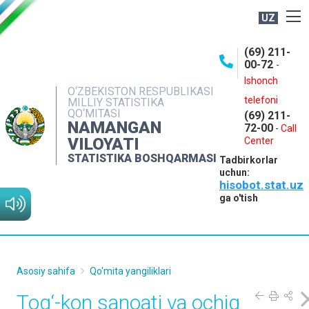
UZ
BOSHQARMA HAQIDA
(69) 211-
00-72
-
OCHIQ MA'LUMOTLAR
Ishonch
O‘ZBEKISTON RESPUBLIKASI
NASHRLAR
telefoni
MILLIY STATISTIKA
QO‘MITASI
(69) 211-
INTERAKTIV XIZMATLAR
NAMANGAN
72-00
-
Call
VILOYATI
MATBUOT XIZMATI
Center
STATISTIKA BOSHQARMASI
Tadbirkorlar
MUROJAATLAR
uchun:
hisobot.stat.uz
KONTAKTLAR
ga o'tish
Asosiy sahifa
Qo'mita yangiliklari
Tog‘-kon sanoati va ochiq