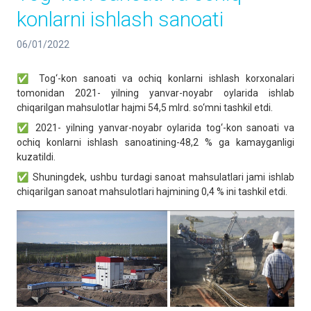
konlarni ishlash sanoati
06/01/2022
✅ Tog‘-kon sanoati va ochiq konlarni ishlash korxonalari
tomonidan 2021- yilning yanvar-noyabr oylarida ishlab
chiqarilgan mahsulotlar hajmi 54,5 mlrd. so‘mni tashkil etdi.
✅ 2021- yilning yanvar-noyabr oylarida tog‘-kon sanoati va
ochiq konlarni ishlash sanoatining-48,2 % ga kamayganligi
kuzatildi.
✅ Shuningdek, ushbu turdagi sanoat mahsulatlari jami ishlab
chiqarilgan sanoat mahsulotlari hajmining 0,4 % ini tashkil etdi.