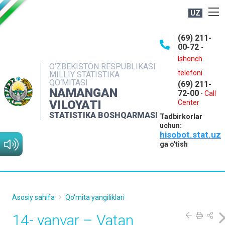
UZ
BOSHQARMA HAQIDA
(69) 211-
00-72
-
OCHIQ MA'LUMOTLAR
Ishonch
O‘ZBEKISTON RESPUBLIKASI
NASHRLAR
telefoni
MILLIY STATISTIKA
QO‘MITASI
(69) 211-
INTERAKTIV XIZMATLAR
NAMANGAN
72-00
-
Call
VILOYATI
MATBUOT XIZMATI
Center
STATISTIKA BOSHQARMASI
Tadbirkorlar
MUROJAATLAR
uchun:
hisobot.stat.uz
KONTAKTLAR
ga o'tish
Asosiy sahifa
Qo'mita yangiliklari
14- yanvar – Vatan