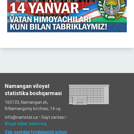
Namangan viloyat
statistika boshqarmasi
160133, Namangan sh,
N.Namangoniy ko'chasi, 14-uy.
info@namstat.uz •
Sayt xaritasi
•
Bizga xabar yuboring
Veb-saytdan foydalanish uchun