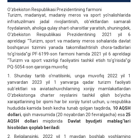
O‘zbekiston Respublikasi Prezidentining farmoni
Turizm, madaniyat, madaniy meros va sport yo‘nalishlarida
infratuzilmani jadal rivojlantirish, ob’ektlardan samarali
foydalanish, aholiga qulay shart-sharoitlar yaratish, shuningdek,
O‘zbekiston Respublikasi Prezidentining 2021 yil 6
apreldagi “Turizm, sport va madaniy meros sohalarida davlat
boshqaruvi tizimini yanada takomillashtirish chora-tadbirlari
to‘g‘risida”gi PF-6199-son farmoni hamda 2021 yil 6 apreldagi
“Turizm va sport vazirligi faoliyatini tashkil etish to‘g‘risida”gi
PQ-5054-son qaroriga muvofiq:
1.
Shunday tartib o‘rnatilsinki, unga muvofiq 2022 yil 1
yanvardan 2023 yil 1 yanvarga qadar turizm faoliyati
sub’ektlari va aviatashuvchilarning xorijiy mamlakatlardan
O‘zbekistonga charter reyslarini tashkil qilish bo‘yicha
xarajatlarining bir qismi har bir xorijiy turist uchun, u respublika
hududida kamida besh kecha tunab qolgan taqdirda,
10 AQSH
dollari
, qish mavsumida (20 noyabrdan 20 fevralgacha) esa
25
AQSH dollari
miqdorida
Davlat byudjeti mablag‘lari
hisobidan qoplab beriladi
.
2.
Belgilansinki, 2022 yil 1 maydan boshlab yoshlarning