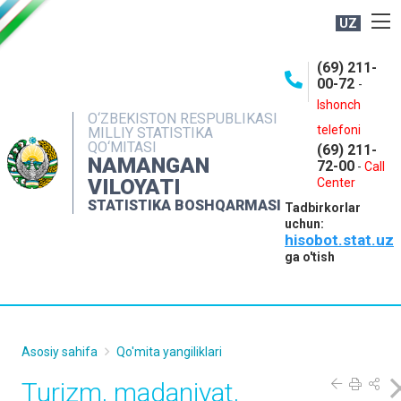
UZ
BOSHQARMA HAQIDA
(69) 211-
00-72
-
OCHIQ MA'LUMOTLAR
Ishonch
O‘ZBEKISTON RESPUBLIKASI
NASHRLAR
telefoni
MILLIY STATISTIKA
QO‘MITASI
(69) 211-
INTERAKTIV XIZMATLAR
NAMANGAN
72-00
-
Call
VILOYATI
MATBUOT XIZMATI
Center
STATISTIKA BOSHQARMASI
Tadbirkorlar
MUROJAATLAR
uchun:
hisobot.stat.uz
KONTAKTLAR
ga o'tish
Asosiy sahifa
Qo'mita yangiliklari
Turizm, madaniyat,