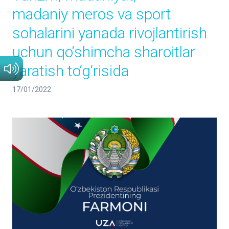
madaniy meros va sport
sohalarini yanada rivojlantirish
uchun qo‘shimcha sharoitlar
yaratish to‘g‘risida
17/01/2022