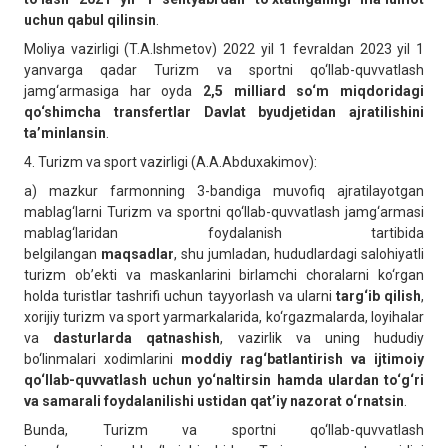
uchun qabul qilinsin
.
Moliya vazirligi (T.A.Ishmetov) 2022 yil 1 fevraldan 2023 yil 1
yanvarga qadar Turizm va sportni qo‘llab-quvvatlash
jamg‘armasiga har oyda
2,5 milliard so‘m miqdoridagi
qo‘shimcha transfertlar Davlat byudjetidan
ajratilishini
ta’minlansin
.
4.
Turizm va sport vazirligi (A.A.Abduxakimov):
a)
mazkur farmonning 3-bandiga muvofiq ajratilayotgan
mablag‘larni Turizm va sportni qo‘llab-quvvatlash jamg‘armasi
mablag‘laridan foydalanish tartibida
belgilangan
maqsadlar
, shu jumladan, hududlardagi salohiyatli
turizm ob’ekti va maskanlarini birlamchi choralarni ko‘rgan
holda turistlar tashrifi uchun tayyorlash va ularni
targ‘ib qilish
,
xorijiy turizm va sport yarmarkalarida, ko‘rgazmalarda, loyihalar
va
dasturlarda qatnashish
, vazirlik va uning hududiy
bo‘linmalari xodimlarini
moddiy rag‘batlantirish va ijtimoiy
qo‘llab-quvvatlash uchun yo‘naltirsin hamda ulardan to‘g‘ri
va samarali foydalanilishi ustidan qat’iy nazorat o‘rnatsin
.
Bunda, Turizm va sportni qo‘llab-quvvatlash