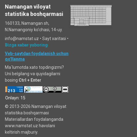
Namangan viloyat
statistika boshqarmasi
160133, Namangan sh,
N.Namangoniy ko'chasi, 14-uy.
info@namstat.uz •
Sayt xaritasi
•
Bizga xabar yuboring
Veb-saytdan foydalanish uchun
qo'llanma
Ma`lumotda xato topdingizmi?
Uni belgilang va quyidagilarni
bosing
Ctrl + Enter
Onlayn: 15
© 2013-2026 Namangan viloyat
statistika boshqarmasi
Materiallardan foydalanganda
www.namstat.uz havolani
keltirish majburiy.