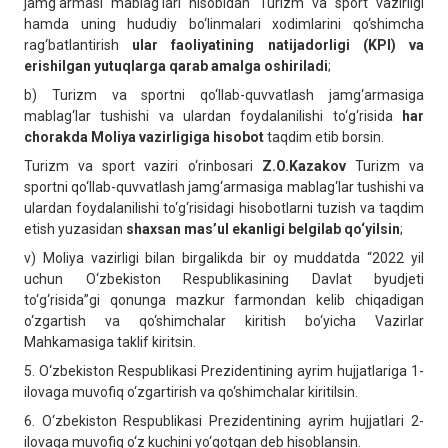
jamg‘armasi mablag‘lari hisobidan Turizm va sport vazirligi
hamda uning hududiy bo‘linmalari xodimlarini qo‘shimcha
rag‘batlantirish
ular faoliyatining natijadorligi (KPI) va
erishilgan yutuqlarga qarab amalga oshiriladi
;
b)
Turizm va sportni qo‘llab-quvvatlash jamg‘armasiga
mablag‘lar tushishi va ulardan foydalanilishi to‘g‘risida
har
chorakda
Moliya vazirligiga hisobot
taqdim etib borsin.
Turizm va sport vaziri o‘rinbosari
Z.O.Kazakov
Turizm va
sportni qo‘llab-quvvatlash jamg‘armasiga mablag‘lar tushishi va
ulardan foydalanilishi to‘g‘risidagi hisobotlarni tuzish va taqdim
etish yuzasidan
shaxsan mas’ul ekanligi belgilab qo‘yilsin
;
v)
Moliya vazirligi bilan birgalikda bir oy muddatda “2022 yil
uchun O‘zbekiston Respublikasining Davlat byudjeti
to‘g‘risida”gi qonunga mazkur farmondan kelib chiqadigan
o‘zgartish va qo‘shimchalar kiritish bo‘yicha Vazirlar
Mahkamasiga taklif kiritsin.
5.
O‘zbekiston Respublikasi Prezidentining ayrim hujjatlariga 1-
ilovaga muvofiq o‘zgartirish va qo‘shimchalar kiritilsin.
6.
O‘zbekiston Respublikasi Prezidentining ayrim hujjatlari 2-
ilovaga muvofiq o‘z kuchini yo‘qotgan deb hisoblansin.