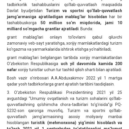
tadbirkorlik tashabbuslarini qo‘llab-quvvatlash maqsadida
Davlat byudjetidan
Turizm va sportni qo‘llab-quvvatlash
jamg‘armasiga ajratiladigan mablag‘lar hisobidan
har bir
tashabbuskorga
50 million so‘m miqdorida, jami 10
milliard so‘mgacha grantlar ajratiladi
. Bunda:
grant mablag‘lari onlayn to‘lovlarni qabul qiluvchi
zamonaviy veb-sayt yaratishga, xorijiy mamlakatlardagi turizm
ko‘rgazma va yarmarkalarida ishtirok etishga yo‘naltiriladi;
grant mablag‘lari belgilangan tartibda xorijiy mamlakatlardan
O‘zbekiston Respublikasiga
uch yil davomida kamida 200
nafar
xorijiy turistlar uchun tur tashkil qilish sharti bilan ajratiladi.
Bosh vazir o‘rinbosari A.A.Abduxakimov 2022 yil 1 martga
qadar yosh tadbirkorlarga grant ajratish tartibini tasdiqlasin.
3.
O‘zbekiston Respublikasi Prezidentining 2021 yil 25
avgustdagi “Umumiy ovqatlanish va turizm sohalarini qo‘llab-
quvvatlashning qo‘shimcha chora-tadbirlari to‘g‘risida”gi PQ-
5232-son qaroriga muvofiq, Turizm va sportni qo‘llab-
quvvatlash jamg‘armasining asosiy moliyaviy manbai
hisoblangan
turistik (mehmonxona) yig‘imini hisoblash va
to‘lash 2021 yil 1 sentyabrdan
to‘xtatilganligi ma’lumot