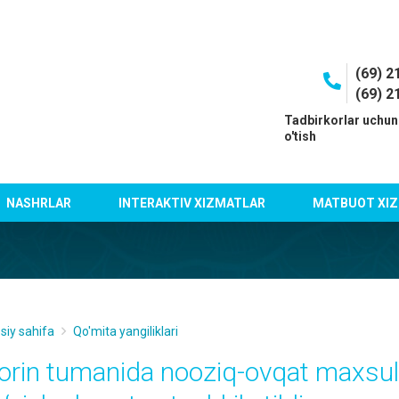
(69) 2
(69) 2
I
Tadbirkorlar uchun
o'tish
NASHRLAR
INTERAKTIV XIZMATLAR
MATBUOT XIZ
siy sahifa
Qo'mita yangiliklari
orin tumanida nooziq-ovqat maxsulot