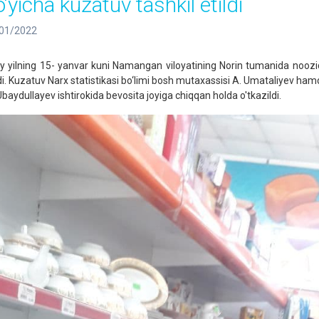
‘yicha kuzatuv tashkil etildi
01/2022
iy yilning 15- yanvar kuni Namangan viloyatining Norin tumanida nooziq
ldi. Kuzatuv Narx statistikasi bo‘limi bosh mutaxassisi A. Umataliyev hamd
Ubaydullayev ishtirokida bevosita joyiga chiqqan holda o'tkazildi.