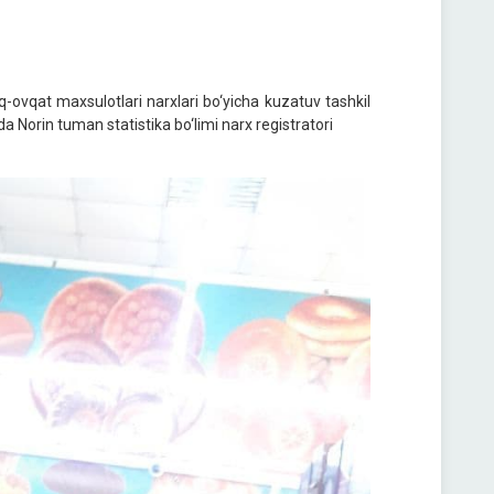
-ovqat maxsulotlari narxlari bo‘yicha kuzatuv tashkil
a Norin tuman statistika bo‘limi narx registratori