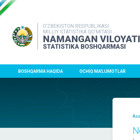
O‘ZBEKISTON RESPUBLIKASI
MILLIY STATISTIKA QO‘MITASI
NAMANGAN VILOYAT
STATISTIKA BOSHQARMASI
BOSHQARMA HAQIDA
OCHIQ MA'LUMOTLAR
Aso
N