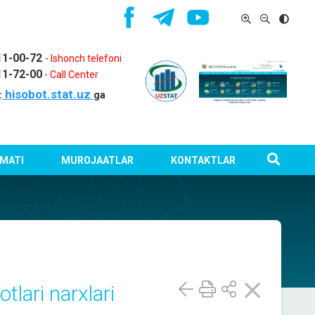
11-00-72
-
Ishonch telefoni
11-72-00
-
Call Center
hisobot.stat.uz
:
ga
MATI
MUROJAATLAR
KONTAKTLAR
lari narxlari