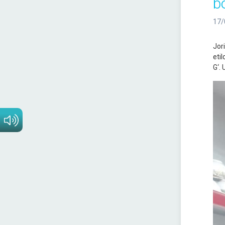
bo
17/
Jor
eti
G‘. 