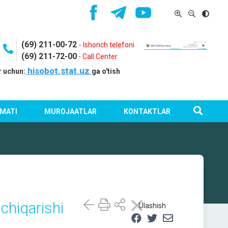
(69) 211-00-72
-
Ishonch telefoni
(69) 211-72-00
-
Call Center
hisobot.stat.uz
r uchun:
ga o'tish
MATI
MUROJAATLAR
KONTAKTLAR
chiqarishi
Ulashish