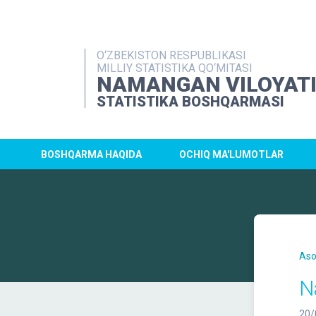
O‘ZBEKISTON RESPUBLIKASI
MILLIY STATISTIKA QO‘MITASI
NAMANGAN VILOYAT
STATISTIKA BOSHQARMASI
BOSHQARMA HAQIDA
OCHIQ MA'LUMOTLAR
Aso
N
20/