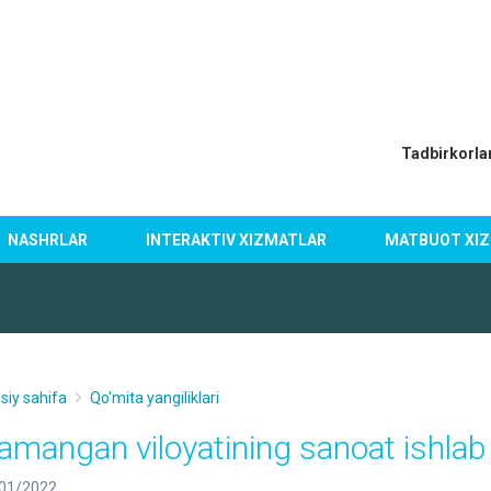
I
Tadbirkorla
NASHRLAR
INTERAKTIV XIZMATLAR
MATBUOT XIZ
siy sahifa
Qo'mita yangiliklari
amangan viloyatining sanoat ishlab 
01/2022