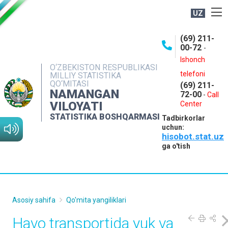
UZ
BOSHQARMA HAQIDA
(69) 211-
00-72
-
OCHIQ MA'LUMOTLAR
Ishonch
O‘ZBEKISTON RESPUBLIKASI
NASHRLAR
telefoni
MILLIY STATISTIKA
QO‘MITASI
(69) 211-
INTERAKTIV XIZMATLAR
NAMANGAN
72-00
-
Call
VILOYATI
MATBUOT XIZMATI
Center
STATISTIKA BOSHQARMASI
Tadbirkorlar
MUROJAATLAR
uchun:
hisobot.stat.uz
KONTAKTLAR
ga o'tish
Asosiy sahifa
Qo'mita yangiliklari
Havo transportida yuk va