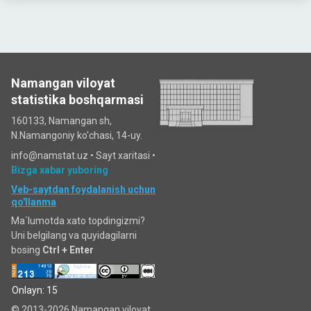
Namangan viloyat
statistika boshqarmasi
160133, Namangan sh,
N.Namangoniy ko'chasi, 14-uy.
info@namstat.uz •
Sayt xaritasi
•
Bizga xabar yuboring
Veb-saytdan foydalanish uchun
qo'llanma
Ma`lumotda xato topdingizmi?
Uni belgilang va quyidagilarni
bosing
Ctrl + Enter
Onlayn: 15
© 2013-2026 Namangan viloyat