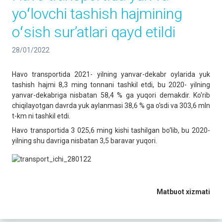
yoʻlovchi tashish hajmining
oʻsish surʼatlari qayd etildi
28/01/2022
Havo transportida 2021- yilning yanvar-dekabr oylarida yuk
tashish hajmi 8,3 ming tonnani tashkil etdi, bu 2020- yilning
yanvar-dekabriga nisbatan 58,4 % ga yuqori demakdir. Ko'rib
chiqilayotgan davrda yuk aylanmasi 38,6 % ga o'sdi va 303,6 mln
t-km ni tashkil etdi.
Havo transportida 3 025,6 ming kishi tashilgan bo‘lib, bu 2020-
yilning shu davriga nisbatan 3,5 baravar yuqori.
Matbuot xizmati