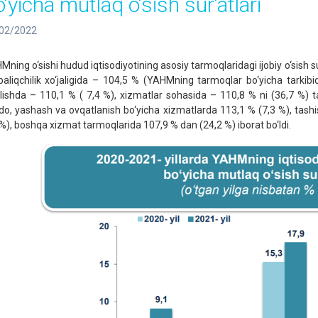
‘yicha mutlaq o‘sish sur’atlari
02/2022
ning o‘sishi hudud iqtisodiyotining asosiy tarmoqlaridagi ijobiy o‘sish sur’
baliqchilik xo‘jaligida – 104,5 % (YAHMning tarmoqlar bo‘yicha tarkib
ilishda – 110,1 % ( 7,4 %), xizmatlar sohasida – 110,8 % ni (36,7 %) tas
do, yashash va ovqatlanish bo‘yicha xizmatlarda 113,1 % (7,3 %), tashi
 %), boshqa xizmat tarmoqlarida 107,9 % dan (24,2 %) iborat bo‘ldi.