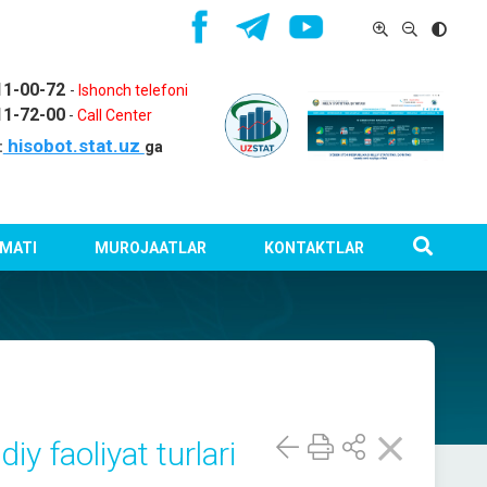
11-00-72
-
Ishonch telefoni
11-72-00
-
Call Center
hisobot.stat.uz
:
ga
MATI
MUROJAATLAR
KONTAKTLAR
y faoliyat turlari