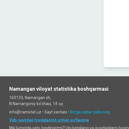
Namangan viloyat statistika boshqarmasi
160133, Namangan sh,
N.Namangoniy ko'chasi, 14-uy.
info@namstat.uz •
Sayt xaritasi
•
Bizga xabar yuboring
Veb-saytdan foydalanish uchun qo'llanma
Ma`lumotda xato topdingizmi? Uni belgilang va quyidagilarni bosi