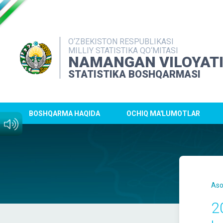
O‘ZBEKISTON RESPUBLIKASI
MILLIY STATISTIKA QO‘MITASI
NAMANGAN VILOYAT
STATISTIKA BOSHQARMASI
BOSHQARMA HAQIDA
OCHIQ MA'LUMOTLAR
Aso
2