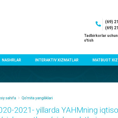
(69) 2
(69) 2
I
Tadbirkorlar uchun
o'tish
NASHRLAR
INTERAKTIV XIZMATLAR
MATBUOT XIZ
siy sahifa
Qo'mita yangiliklari
020-2021- yillarda YAHMning iqtisodi