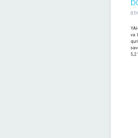
bo
07/
YAHM
va 
qur
sav
5,2