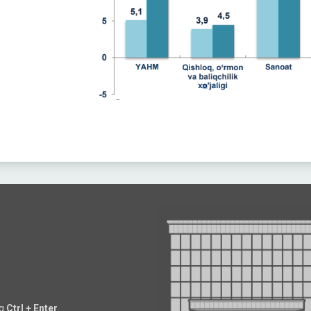
ng
Ctrl + Enter