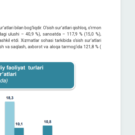
atlari bilan bog‘liqdir. O‘sish sur’atlari qishloq, o‘rmon
idagi ulushi – 40,9 %), sanoatda – 117,9 % (15,0 %),
hkil etdi. Xizmatlar sohasi tarkibida o‘sish sur’atlari
sh va saqlash, axborot va aloqa tarmog‘ida 121,8 % (