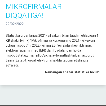
MIKROFIRMALAR
DIQQATIGA!
22/02/2022
Statistika organlariga 2021- yil yakuni bilan taqdim etiladigan
1
KB
shakli
(yillik)
“Mikrofirma va korxonaning 2021- yil yakuni
uchun hisoboti”ni 2022- yilning 25-fevralidan kechiktirmay,
elektron raqamli imzo (ERI) dan foydalangan holda
hisobot.stat.uz manzil bo'yicha avtomatlashtirilgan axborot
tizimi (Estat 4) orqali elektron shaklda taqdim etishingiz
so'raladi.
Namangan shahar statistika bo'limi