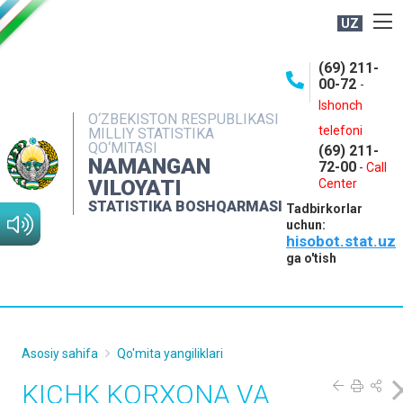
UZ
BOSHQARMA HAQIDA
(69) 211-
00-72
-
OCHIQ MA'LUMOTLAR
Ishonch
O‘ZBEKISTON RESPUBLIKASI
NASHRLAR
telefoni
MILLIY STATISTIKA
QO‘MITASI
(69) 211-
INTERAKTIV XIZMATLAR
NAMANGAN
72-00
-
Call
VILOYATI
MATBUOT XIZMATI
Center
STATISTIKA BOSHQARMASI
Tadbirkorlar
MUROJAATLAR
uchun:
hisobot.stat.uz
KONTAKTLAR
ga o'tish
Asosiy sahifa
Qo'mita yangiliklari
KICHK KORXONA VA