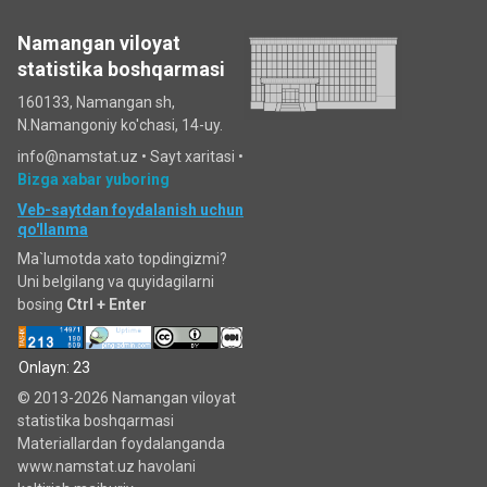
Namangan viloyat
statistika boshqarmasi
160133, Namangan sh,
N.Namangoniy ko'chasi, 14-uy.
info@namstat.uz •
Sayt xaritasi
•
Bizga xabar yuboring
Veb-saytdan foydalanish uchun
qo'llanma
Ma`lumotda xato topdingizmi?
Uni belgilang va quyidagilarni
bosing
Ctrl + Enter
Onlayn: 23
© 2013-2026 Namangan viloyat
statistika boshqarmasi
Materiallardan foydalanganda
www.namstat.uz havolani