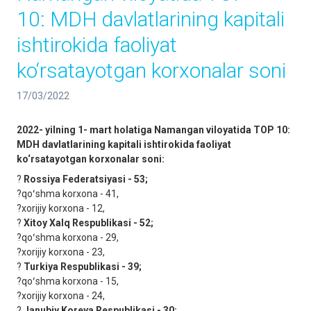
10: MDH davlatlarining kapitali
ishtirokida faoliyat
ko‘rsatayotgan korxonalar soni
17/03/2022
2022- yilning 1- mart holatiga Namangan viloyatida TOP 10:
MDH davlatlarining kapitali ishtirokida faoliyat
ko‘rsatayotgan korxonalar soni:
?
Rossiya Federatsiyasi - 53;
?qoʻshma korxona - 41,
?xorijiy korxona - 12,
?
Xitoy Xalq Respublikasi - 52;
?qoʻshma korxona - 29,
?xorijiy korxona - 23,
?
Turkiya Respublikasi - 39;
?qoʻshma korxona - 15,
?xorijiy korxona - 24,
?
Janubiy Koreya Respublikasi - 30;