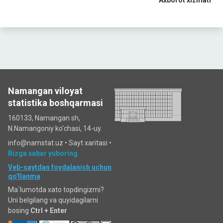
Axborot xizmati
Namangan viloyat
statistika boshqarmasi
160133, Namangan sh,
N.Namangoniy ko'chasi, 14-uy.
info@namstat.uz •
Sayt xaritasi
•
Bizga xabar yuboring
Veb-saytdan foydalanish uchun
qo'llanma
Ma`lumotda xato topdingizmi?
Uni belgilang va quyidagilarni
bosing
Ctrl + Enter