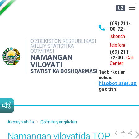
UZ
BOSHQARMA HAQIDA
(69) 211-
00-72
-
OCHIQ MA'LUMOTLAR
Ishonch
O‘ZBEKISTON RESPUBLIKASI
NASHRLAR
telefoni
MILLIY STATISTIKA
QO‘MITASI
(69) 211-
INTERAKTIV XIZMATLAR
NAMANGAN
72-00
-
Call
VILOYATI
MATBUOT XIZMATI
Center
STATISTIKA BOSHQARMASI
Tadbirkorlar
MUROJAATLAR
uchun:
hisobot.stat.uz
KONTAKTLAR
ga o'tish
Asosiy sahifa
Qo'mita yangiliklari
Namangan viloyatida TOP