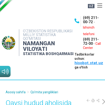
UZ
BOSHQARMA HAQIDA
(69) 211-
00-72
-
OCHIQ MA'LUMOTLAR
Ishonch
O‘ZBEKISTON RESPUBLIKASI
NASHRLAR
telefoni
MILLIY STATISTIKA
QO‘MITASI
(69) 211-
INTERAKTIV XIZMATLAR
NAMANGAN
72-00
-
Call
VILOYATI
MATBUOT XIZMATI
Center
STATISTIKA BOSHQARMASI
Tadbirkorlar
MUROJAATLAR
uchun:
hisobot.stat.uz
KONTAKTLAR
ga o'tish
Asosiy sahifa
Qo'mita yangiliklari
Qaysi hudud aholisida