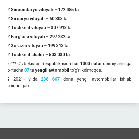
? Surxondaryo viloyati – 172 485 ta
? Sirdaryo viloyati – 60 803 ta
? Toshkent viloyati – 307 913 ta
? Fargʼona viloyati – 297 232 ta
? Xorazm viloyati – 199 313 ta
? Toshkent shahri – 503 030 ta
?‍?‍?‍? Oʼzbekiston Respublikasida
har 1000 nafar
doimiy aholiga
oʼrtacha
87
ta
yengil avtomobil
toʼgʼri kelmoqda.
? 2021- yilda
236 667
dona yengil avtomobillar ishlab
chiqarilgan.