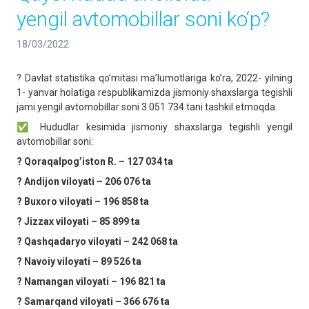
yengil avtomobillar soni ko‘p?
18/03/2022
? Davlat statistika qoʼmitasi maʼlumotlariga koʼra, 2022- yilning
1- yanvar holatiga respublikamizda jismoniy shaxslarga tegishli
jami yengil avtomobillar soni 3 051 734 tani tashkil etmoqda.
✅ Hududlar kesimida jismoniy shaxslarga tegishli yengil
avtomobillar soni:
? Qoraqalpogʼiston R. – 127 034 ta
? Аndijon viloyati – 206 076 ta
? Buxoro viloyati – 196 858 ta
? Jizzax viloyati – 85 899 ta
? Qashqadaryo viloyati – 242 068 ta
? Navoiy viloyati – 89 526 ta
? Namangan viloyati – 196 821 ta
? Samarqand viloyati – 366 676 ta