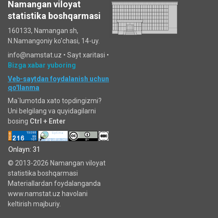
Namangan viloyat
statistika boshqarmasi
160133, Namangan sh,
N.Namangoniy ko'chasi, 14-uy.
info@namstat.uz •
Sayt xaritasi
•
Bizga xabar yuboring
Veb-saytdan foydalanish uchun
qo'llanma
Ma`lumotda xato topdingizmi?
Uni belgilang va quyidagilarni
bosing
Ctrl + Enter
Onlayn: 31
© 2013-2026 Namangan viloyat
statistika boshqarmasi
Materiallardan foydalanganda
www.namstat.uz havolani
keltirish majburiy.