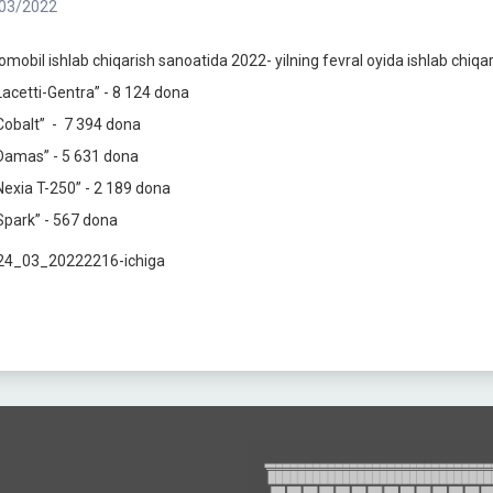
03/2022
omobil ishlab chiqarish sanoatida 2022- yilning fevral oyida ishlab chiqar
Lacetti-Gentra” - 8 124 dona
Cobalt” - 7 394 dona
Damas” - 5 631 dona
Nexia T-250” - 2 189 dona
Spark” - 567 dona