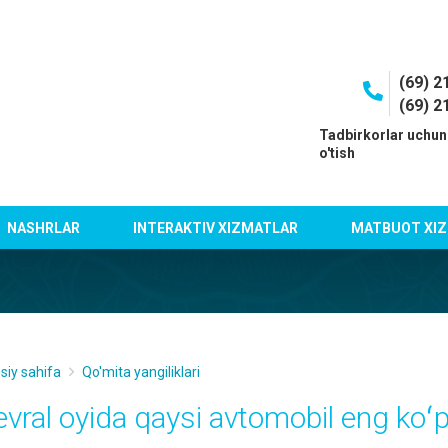
(69) 2
(69) 2
I
Tadbirkorlar uchun
o'tish
NASHRLAR
INTERAKTIV XIZMATLAR
MATBUOT XIZ
siy sahifa
Qo'mita yangiliklari
evral oyida qaysi avtomobil eng koʻp