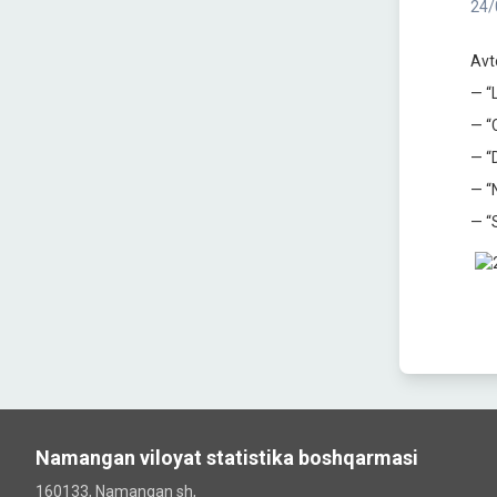
24/
Avt
— “
— “
— “
— “
— “
Namangan viloyat statistika boshqarmasi
160133, Namangan sh,