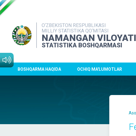
O‘ZBEKISTON RESPUBLIKASI
MILLIY STATISTIKA QO‘MITASI
NAMANGAN VILOYAT
STATISTIKA BOSHQARMASI
BOSHQARMA HAQIDA
OCHIQ MA'LUMOTLAR
Aso
F