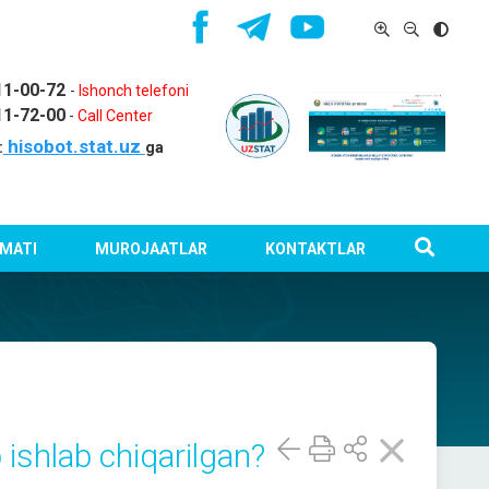
11-00-72
-
Ishonch telefoni
11-72-00
-
Call Center
hisobot.stat.uz
:
ga
MATI
MUROJAATLAR
KONTAKTLAR
 ishlab chiqarilgan?