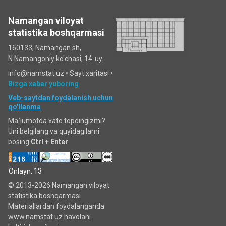
Namangan viloyat
statistika boshqarmasi
160133, Namangan sh,
N.Namangoniy ko'chasi, 14-uy.
info@namstat.uz •
Sayt xaritasi
•
Bizga xabar yuboring
Veb-saytdan foydalanish uchun
qo'llanma
Ma`lumotda xato topdingizmi?
Uni belgilang va quyidagilarni
bosing
Ctrl + Enter
Onlayn: 13
© 2013-2026 Namangan viloyat
statistika boshqarmasi
Materiallardan foydalanganda
www.namstat.uz havolani