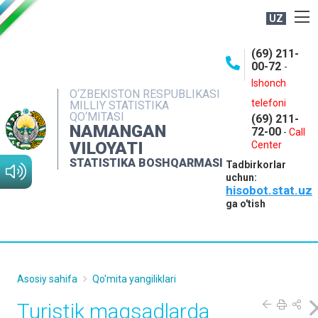
UZ
BOSHQARMA HAQIDA
(69) 211-
00-72
-
OCHIQ MA'LUMOTLAR
Ishonch
O‘ZBEKISTON RESPUBLIKASI
NASHRLAR
telefoni
MILLIY STATISTIKA
QO‘MITASI
(69) 211-
INTERAKTIV XIZMATLAR
NAMANGAN
72-00
-
Call
VILOYATI
MATBUOT XIZMATI
Center
STATISTIKA BOSHQARMASI
Tadbirkorlar
MUROJAATLAR
uchun:
hisobot.stat.uz
KONTAKTLAR
ga o'tish
Asosiy sahifa
Qo'mita yangiliklari
Turistik maqsadlarda