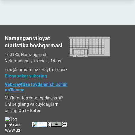
Namangan viloyat
statistika boshqarmasi
160133, Namangan sh,
N.Namangoniy ko'chasi, 14-uy.
info@namstat.uz •
Sayt xaritasi
•
Bizga xabar yuboring
Veb-saytdan foydalanish uchun
qo'llanma
Ma`lumotda xato topdingizmi?
Uni belgilang va quyidagilarni
bosing
Ctrl + Enter