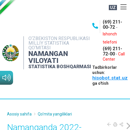
UZ
BOSHQARMA HAQIDA
(69) 211-
00-72
-
OCHIQ MA'LUMOTLAR
Ishonch
O‘ZBEKISTON RESPUBLIKASI
NASHRLAR
telefoni
MILLIY STATISTIKA
QO‘MITASI
(69) 211-
INTERAKTIV XIZMATLAR
NAMANGAN
72-00
-
Call
VILOYATI
MATBUOT XIZMATI
Center
STATISTIKA BOSHQARMASI
Tadbirkorlar
MUROJAATLAR
uchun:
hisobot.stat.uz
KONTAKTLAR
ga o'tish
Asosiy sahifa
Qo'mita yangiliklari
Namanganda 2022-