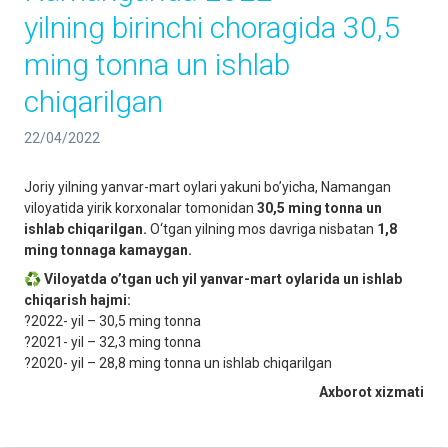
yilning birinchi choragida 30,5
ming tonna un ishlab
chiqarilgan
22/04/2022
Joriy yilning yanvar-mart oylari yakuni boʼyicha, Namangan
viloyatida yirik korxonalar tomonidan
30,5 ming tonna un
ishlab chiqarilgan.
O‘tgan yilning mos davriga nisbatan
1,8
ming tonnaga kamaygan.
♻️
Viloyatda oʼtgan uch yil yanvar-mart oylarida un ishlab
chiqarish hajmi:
?2022- yil – 30,5 ming tonna
?2021- yil – 32,3 ming tonna
?2020- yil – 28,8 ming tonna un ishlab chiqarilgan
Axborot xizmati