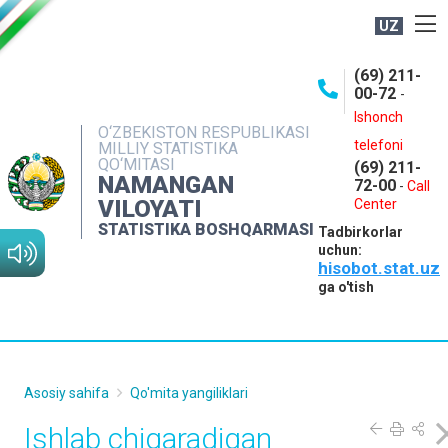
UZ
BOSHQARMA HAQIDA
(69) 211-
00-72
-
OCHIQ MA'LUMOTLAR
Ishonch
O‘ZBEKISTON RESPUBLIKASI
NASHRLAR
telefoni
MILLIY STATISTIKA
QO‘MITASI
(69) 211-
INTERAKTIV XIZMATLAR
NAMANGAN
72-00
-
Call
VILOYATI
MATBUOT XIZMATI
Center
STATISTIKA BOSHQARMASI
Tadbirkorlar
MUROJAATLAR
uchun:
hisobot.stat.uz
KONTAKTLAR
ga o'tish
Asosiy sahifa
Qo'mita yangiliklari
Ishlab chiqaradigan