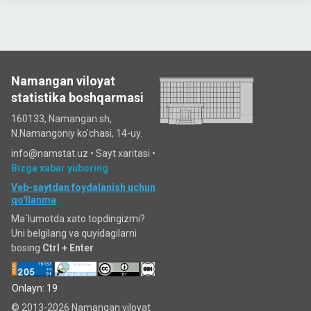
Namangan viloyat
statistika boshqarmasi
160133, Namangan sh,
N.Namangoniy ko'chasi, 14-uy.
info@namstat.uz •
Sayt xaritasi
•
Bizga xabar yuboring
Veb-saytdan foydalanish uchun
qo'llanma
Ma`lumotda xato topdingizmi?
Uni belgilang va quyidagilarni
bosing
Ctrl + Enter
Onlayn: 19
© 2013-2026 Namangan viloyat