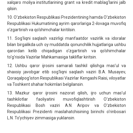
xalqaro moliya institutlarining grant va kredit mablag‘larini jalb
qilsin.
10. O‘zbekiston Respublikasi Prezidentining hamda O‘zbekiston
Respublikasi Hukumatining ayrim qarorlariga 2-ilovaga muvofiq
o‘zgartirish va qo‘shimchalar kiritilsin.
11. Sog‘liqni saqlash vazirligi manfaatdor vazirlik va idoralar
bilan birgalikda uch oy muddatda qonunchilik hujjatlariga ushbu
qarordan kelib chiqadigan o‘zgartirish va qo‘shimchalar
to‘g‘risida Vazirlar Mahkamasiga takliflar kiritsin.
12. Ushbu qaror ijrosini samarali tashkil qilishga mas’ul va
shaxsiy javobgar etib sog‘liqni saqlash vaziri B.A. Musayev,
Qoraqalpog‘iston Respublikasi Vazirlar Kengashi Raisi, viloyatlar
va Toshkent shahar hokimlari belgilansin.
13. Mazkur qaror ijrosini nazorat qilish, ijro uchun mas’ul
tashkilotlar faoliyatini muvofiqlashtirish O‘zbekiston
Respublikasi Bosh vaziri A.N. Aripov va O‘zbekiston
Respublikasi Prezidenti maslahatchisining birinchi o‘rinbosari
L.N. To‘ychiyev zimmasiga yuklansin.