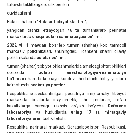
tutuvchi takliflariga rozilik berilsin:
quyidagilarni:
Nukus shahrida
“Bolalar tibbiyot klasteri”
;
yangidan tashkil etilayotgan
46 ta
tumanlararo perinatal
markazlarda
chaqaloqlar reanimatsiyasi bo‘limi
;
2022 yil 1 maydan boshlab
tuman (shahar) ko‘p tarmoqli
markaziy poliklinikalari, shuningdek, Toshkent shahri oilaviy
poliklinikalarida
bolalar bo‘limi
;
tuman (shahar) tibbiyot birlashmalarida amaldagi shtat birliklari
doirasida
bolalar anesteziologiya-reanimatsiya
bo‘limlari
hamda kechayu kunduz shoshilinch tibbiy yordam
ko‘rsatuvchi
pediatriya postlari
;
Respublika ixtisoslashtirilgan pediatriya ilmiy-amaliy tibbiyot
markazida bolalarda irsiy-genetik, shu jumladan, orfan
kasalliklarga barvaqt tashxis qo‘yish bo‘yicha
Referens
laboratoriya
va hududlarda
uning 17 ta mintaqaviy
laboratoriyalarini
tashkil etish;
Respublika perinatal markazi, Qoraqalpog‘iston Respublikasi,