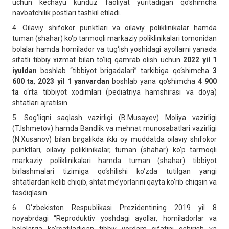
uchun kechayu kunduz faoliyat yuritadigan qo‘shimcha
navbatchilik postlari tashkil etiladi.
4. Oilaviy shifokor punktlari va oilaviy poliklinikalar hamda
tuman (shahar) ko‘p tarmoqli markaziy poliklinikalari tomonidan
bolalar hamda homilador va tug‘ish yoshidagi ayollarni yanada
sifatli tibbiy xizmat bilan to‘liq qamrab olish uchun
2022 yil 1
iyuldan
boshlab “tibbiyot brigadalari” tarkibiga qo‘shimcha
3
600 ta
,
2023 yil 1 yanvardan
boshlab yana qo‘shimcha
4 900
ta
o‘rta tibbiyot xodimlari (pediatriya hamshirasi va doya)
shtatlari ajratilsin.
5. Sog‘liqni saqlash vazirligi (B.Musayev) Moliya vazirligi
(T.Ishmetov) hamda Bandlik va mehnat munosabatlari vazirligi
(N.Xusanov) bilan birgalikda ikki oy muddatda oilaviy shifokor
punktlari, oilaviy poliklinikalar, tuman (shahar) ko‘p tarmoqli
markaziy poliklinikalari hamda tuman (shahar) tibbiyot
birlashmalari tizimiga qo‘shilishi ko‘zda tutilgan yangi
shtatlardan kelib chiqib, shtat me’yorlarini qayta ko‘rib chiqsin va
tasdiqlasin.
6. O‘zbekiston Respublikasi Prezidentining 2019 yil 8
noyabrdagi “Reproduktiv yoshdagi ayollar, homiladorlar va