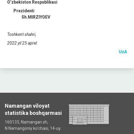
O‘zbekiston Respublikasi
Prezidenti
Sh.MIRZIYOEV
Toshkent shahri,
2022 yil 25 aprel
UzA
Namangan viloyat
statistika boshqarmasi
160133, Namangan sh,
N.Namangoniy ko'chasi, 14-uy.