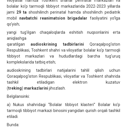
viloyatlar hamda Toshkent shahar perinatal markazlari va
bolalar ko‘p tarmoqli tibbiyot markazlarida 2022-2023 yillarda
jami
29 ta
shoshilinch perinatal hamda shoshilinch pediatrik
mobil
navbatchi reanimatsion brigadalar
faoliyatini yo‘lga
qo‘yish;
yangi tug‘ilgan chaqaloqlarda eshitish nuqsonlarini erta
aniqlashga
qaratilgan
audioskrining
tadbirlarini
Qoraqalpog‘iston
Respublikasi, Toshkent shahri va viloyatlar bolalar ko‘p tarmoqli
tibbiyot markazlari va hududlardagi barcha tug‘uruq
komplekslarida tatbiq etish;
audioskrining tadbirlari natijalarini tahlil qilish uchun
Qoraqalpog‘iston Respublikasi, viloyatlar va Toshkent shahrida
tashkil etiladigan elektron kuzatuv
(
treking
)
markazlarini
jihozlash.
Belgilansinki:
a) Nukus shahridagi “Bolalar tibbiyot klasteri” Bolalar ko‘p
tarmoqli tibbiyot markazi binosini yangidan qurish orqali tashkil
etiladi.
Bunda: