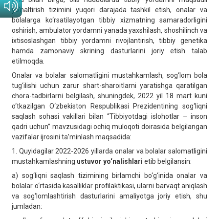
yo‘naltirish tizimini yuqori darajada tashkil etish, onalar va
bolalarga ko‘rsatilayotgan tibbiy xizmatning samaradorligini
oshirish, ambulator yordamni yanada yaxshilash, shoshilinch va
ixtisoslashgan tibbiy yordamni rivojlantirish, tibbiy genetika
hamda zamonaviy skrining dasturlarini joriy etish talab
etilmoqda.
Onalar va bolalar salomatligini mustahkamlash, sog‘lom bola
tug‘ilishi uchun zarur shart-sharoitlarni yaratishga qaratilgan
chora-tadbirlarni belgilash, shuningdek, 2022 yil 18 mart kuni
o‘tkazilgan O‘zbekiston Respublikasi Prezidentining sog‘liqni
saqlash sohasi vakillari bilan “Tibbiyotdagi islohotlar – inson
qadri uchun” mavzusidagi ochiq muloqoti doirasida belgilangan
vazifalar ijrosini ta’minlash maqsadida:
1. Quyidagilar 2022-2026 yillarda onalar va bolalar salomatligini
mustahkamlashning
ustuvor yo‘nalishlari
etib belgilansin:
a) sog‘liqni saqlash tizimining birlamchi bo‘g‘inida onalar va
bolalar o‘rtasida kasalliklar profilaktikasi, ularni barvaqt aniqlash
va sog‘lomlashtirish dasturlarini amaliyotga joriy etish, shu
jumladan: