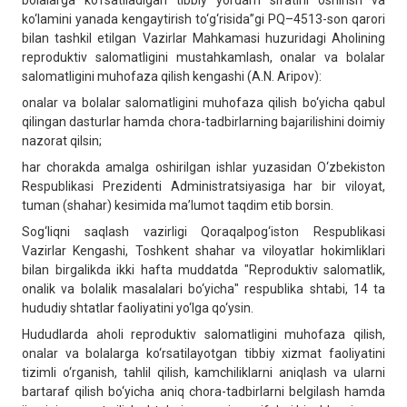
bolalarga ko‘rsatiladigan tibbiy yordam sifatini oshirish va
ko‘lamini yanada kengaytirish to‘g‘risida”gi PQ–4513-son qarori
bilan tashkil etilgan Vazirlar Mahkamasi huzuridagi Aholining
reproduktiv salomatligini mustahkamlash, onalar va bolalar
salomatligini muhofaza qilish kengashi (A.N. Aripov):
onalar va bolalar salomatligini muhofaza qilish bo‘yicha qabul
qilingan dasturlar hamda chora-tadbirlarning bajarilishini doimiy
nazorat qilsin;
har chorakda amalga oshirilgan ishlar yuzasidan O‘zbekiston
Respublikasi Prezidenti Administratsiyasiga har bir viloyat,
tuman (shahar) kesimida ma’lumot taqdim etib borsin.
Sog‘liqni saqlash vazirligi Qoraqalpog‘iston Respublikasi
Vazirlar Kengashi, Toshkent shahar va viloyatlar hokimliklari
bilan birgalikda ikki hafta muddatda "Reproduktiv salomatlik,
onalik va bolalik masalalari bo‘yicha" respublika shtabi, 14 ta
hududiy shtatlar faoliyatini yo‘lga qo‘ysin.
Hududlarda aholi reproduktiv salomatligini muhofaza qilish,
onalar va bolalarga ko‘rsatilayotgan tibbiy xizmat faoliyatini
tizimli o‘rganish, tahlil qilish, kamchiliklarni aniqlash va ularni
bartaraf qilish bo‘yicha aniq chora-tadbirlarni belgilash hamda