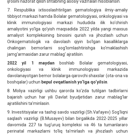
ijrosini nazorat qilish shtabning asosiy vazifalari hisoblansin.
7. Respublika ixtisoslashtirilgan gematologiya ilmiy-amaliy
tibbiyot markazi hamda Bolalar gematologiyasi, onkologiyasi va
klinik immunologiyasi markazi hududida ilik ko‘chirish
amaliyotini yo‘lga qo‘yish maqsadida 2022 yilda yangi maxsus
amaliyot kompleksining binosini qurish va jihozlash uchun
Onkogematologik va davolash qiyin bo‘lgan kasalliklarga
chalingan bemorlarni sog‘lomlashtirishga ko‘maklashish
jamg‘armasidan zarur mablag‘ ajratilsin.
2022 yil 1 maydan
boshlab Bolalar gematologiyasi,
onkologiyasi va klinik immunologiyasi markazida
davolanayotgan bemor bolalarga qarovchi shaxslar (ota-ona va
boshqalar) uchun
bepul ovqatlanish
yo‘lga qo‘yilsin
.
8. Moliya vazirligi ushbu qarorda ko‘zda tutilgan tadbirlarni
bajarish uchun har yili Davlat byudjetidan zarur mablag‘lar
ajratilishini ta’minlasin.
9. Investitsiyalar va tashqi savdo vazirligi (Sh.Vafayev) Sog‘liqni
saqlash vazirligi (B.Musayev) bilan birgalikda 2022-2025 yillar
davomida 227 ta tug‘uruq kompleksi va 46 ta tumanlararo
perinatal markazlarni to‘liq ta’mirlash va jihozlash uchun