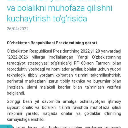
va bolalikni muhofaza qilishni
kuchaytirish to‘g‘risida
26/04/2022
O‘zbekiston Respublikasi Prezidentining qarori
O‘zbekiston Respublikasi Prezidentining 2022 yil 28 yanvardagi
“2022-2026 yillarga mo‘ljallangan Yangi O‘zbekistonning
taraqqiyot strategiyasi to‘g‘risida”gi PF–60-son Farmoni bilan
reproduktiv yoshdagi va homilador ayollar, bolalar uchun yuqori
texnologik tibbiy yordam ko‘rsatish tizimini takomillashtirish,
perinatal markazlarni zarur tibbiy texnika va buyumlar bilan
jihozlash, ularni malakali kadrlar bilan ta’minlash vazifasi
belgilandi.
So‘nggi besh yil davomida amalga oshirilayotgan ijtimoiy
siyosat onalik va bolalikni tizimli ravishda muhofaza qilish
imkonini yaratdi, natijada onalar va go‘daklar o‘limining
kamayishiga erishildi.
Shu bilan birga, olis hududlarda tibbiy yordamni maqsadli