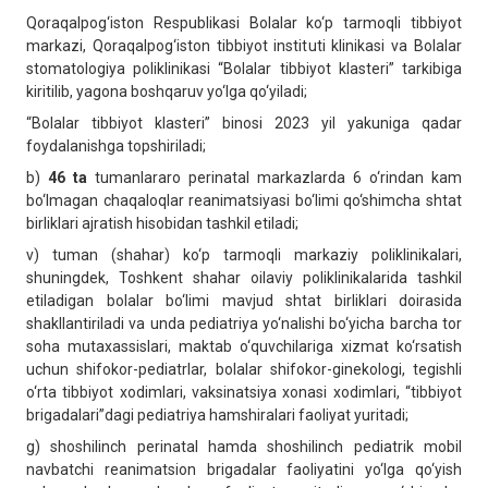
Qoraqalpog‘iston Respublikasi Bolalar ko‘p tarmoqli tibbiyot
markazi, Qoraqalpog‘iston tibbiyot instituti klinikasi va Bolalar
stomatologiya poliklinikasi “Bolalar tibbiyot klasteri” tarkibiga
kiritilib, yagona boshqaruv yo‘lga qo‘yiladi;
“Bolalar tibbiyot klasteri” binosi 2023 yil yakuniga qadar
foydalanishga topshiriladi;
b)
46 ta
tumanlararo perinatal markazlarda 6 o‘rindan kam
bo‘lmagan chaqaloqlar reanimatsiyasi bo‘limi qo‘shimcha shtat
birliklari ajratish hisobidan tashkil etiladi;
v) tuman (shahar) ko‘p tarmoqli markaziy poliklinikalari,
shuningdek, Toshkent shahar oilaviy poliklinikalarida tashkil
etiladigan bolalar bo‘limi mavjud shtat birliklari doirasida
shakllantiriladi va unda pediatriya yo‘nalishi bo‘yicha barcha tor
soha mutaxassislari, maktab o‘quvchilariga xizmat ko‘rsatish
uchun shifokor-pediatrlar, bolalar shifokor-ginekologi, tegishli
o‘rta tibbiyot xodimlari, vaksinatsiya xonasi xodimlari, “tibbiyot
brigadalari”dagi pediatriya hamshiralari faoliyat yuritadi;
g) shoshilinch perinatal hamda shoshilinch pediatrik mobil
navbatchi reanimatsion brigadalar faoliyatini yo‘lga qo‘yish