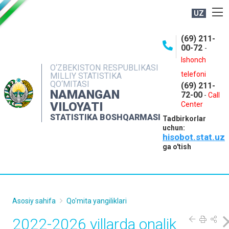
UZ
BOSHQARMA HAQIDA
(69) 211-
00-72
-
OCHIQ MA'LUMOTLAR
Ishonch
O‘ZBEKISTON RESPUBLIKASI
NASHRLAR
telefoni
MILLIY STATISTIKA
QO‘MITASI
(69) 211-
INTERAKTIV XIZMATLAR
NAMANGAN
72-00
-
Call
VILOYATI
MATBUOT XIZMATI
Center
STATISTIKA BOSHQARMASI
Tadbirkorlar
MUROJAATLAR
uchun:
hisobot.stat.uz
KONTAKTLAR
ga o'tish
Asosiy sahifa
Qo'mita yangiliklari
2022-2026 yillarda onalik