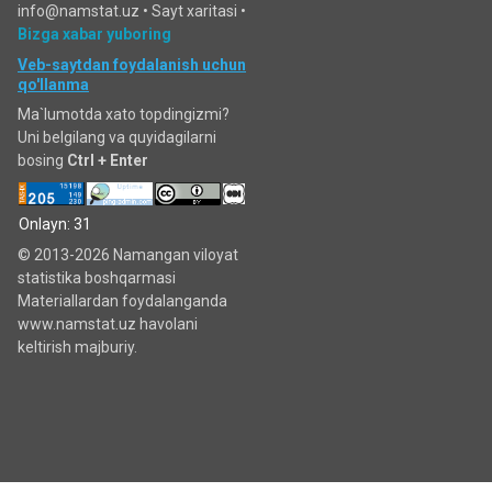
info@namstat.uz •
Sayt xaritasi
•
Bizga xabar yuboring
Veb-saytdan foydalanish uchun
qo'llanma
Ma`lumotda xato topdingizmi?
Uni belgilang va quyidagilarni
bosing
Ctrl + Enter
Onlayn: 31
© 2013-2026 Namangan viloyat
statistika boshqarmasi
Materiallardan foydalanganda
www.namstat.uz havolani
keltirish majburiy.