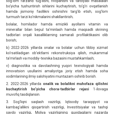
sog‘lom farzand tug‘ilishi, rivojlanishi va tarbiyasi masalalari
bo‘yicha tushuntirish ishlarini kuchaytirish, to‘g‘ri ovqatlanish
hamda jismoniy faollikni oshirishni targ‘ib etish, sog‘lom
turmush tarzi ko‘nikmalarini shakllantirish;
bolalar, homilador hamda emizikli ayollarni vitamin va
minerallar bilan bepul ta’minlash hamda maqsadli skrining
tadbirlari orqali kasalliklarning samarali profilaktikasini olib
borish;
b) 2022-2026 yillarda onalar va bolalar uchun tibbiy xizmat
ko‘rsatiladigan ob’ektlarni rekonstruksiya qilish, mukammal
ta’mirlash va moddiy-texnika bazasini mustahkamlash;
v) diagnostika va davolashning yuqori texnologiyali hamda
innovatsion usullarini amaliyotga joriy etish hamda soha
xodimlarining ilmiy salohiyatini muntazam oshirib borish.
2. 2022-2026 yillarda
onalik va bolalikni muhofaza qilishni
kuchaytirish bo‘yicha chora-tadbirlar rejasi
1-ilovaga
muvofiq tasdiqlansin.
3. Sog‘liqni saqlash vazirligi, Iqtisodiy taraqqiyot va
kambag‘allikni qisqartirish vazirligi, Investitsiyalar va tashqi
savdo vazirligi, Moliya vazirligining quyidagilarni nazarda