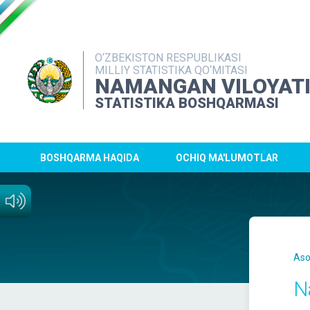
O‘ZBEKISTON RESPUBLIKASI
MILLIY STATISTIKA QO‘MITASI
NAMANGAN VILOYAT
STATISTIKA BOSHQARMASI
BOSHQARMA HAQIDA
OCHIQ MA'LUMOTLAR
Aso
N