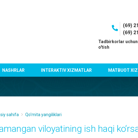
(69) 2
(69) 2
I
Tadbirkorlar uchun
o'tish
NASHRLAR
INTERAKTIV XIZMATLAR
MATBUOT XIZ
siy sahifa
Qo'mita yangiliklari
amangan viloyatining ish haqi ko‘rsa