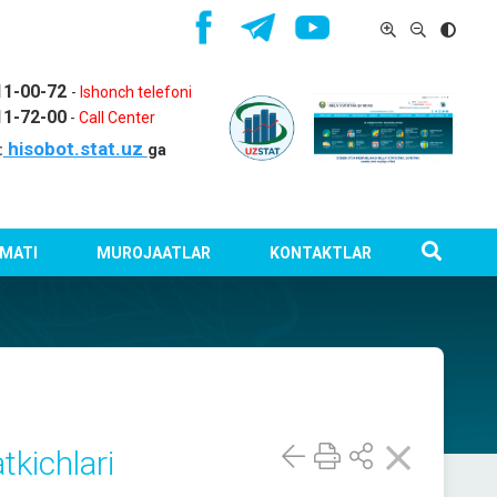
11-00-72
-
Ishonch telefoni
11-72-00
-
Call Center
hisobot.stat.uz
:
ga
MATI
MUROJAATLAR
KONTAKTLAR
tkichlari