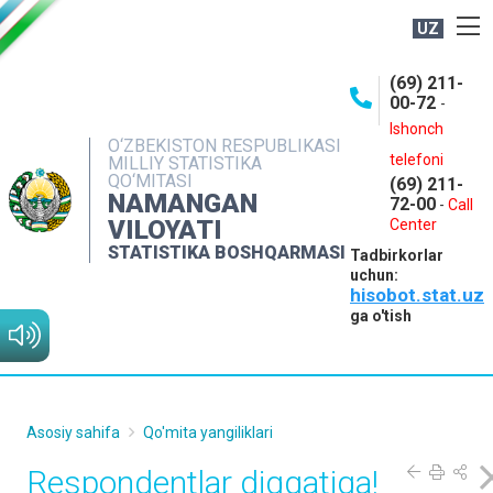
UZ
BOSHQARMA HAQIDA
(69) 211-
00-72
-
OCHIQ MA'LUMOTLAR
Ishonch
O‘ZBEKISTON RESPUBLIKASI
NASHRLAR
telefoni
MILLIY STATISTIKA
QO‘MITASI
(69) 211-
INTERAKTIV XIZMATLAR
NAMANGAN
72-00
-
Call
VILOYATI
MATBUOT XIZMATI
Center
STATISTIKA BOSHQARMASI
Tadbirkorlar
MUROJAATLAR
uchun:
hisobot.stat.uz
KONTAKTLAR
ga o'tish
Asosiy sahifa
Qo'mita yangiliklari
Respondentlar diqqatiga!