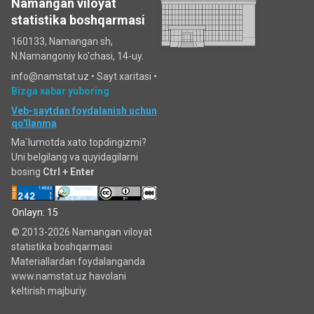
Namangan viloyat
statistika boshqarmasi
160133, Namangan sh,
N.Namangoniy ko'chasi, 14-uy.
info@namstat.uz •
Sayt xaritasi
•
Bizga xabar yuboring
Veb-saytdan foydalanish uchun
qo'llanma
Ma`lumotda xato topdingizmi?
Uni belgilang va quyidagilarni
bosing
Ctrl + Enter
Onlayn: 15
© 2013-2026 Namangan viloyat
statistika boshqarmasi
Materiallardan foydalanganda
www.namstat.uz havolani
keltirish majburiy.