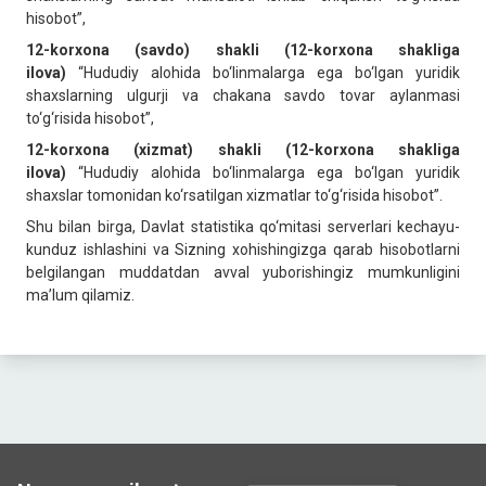
hisobot”,
12-korxona (savdo) shakli (12-korxona shakliga
ilova)
“Hududiy alohida bo‘linmalarga ega bo‘lgan yuridik
shaxslarning ulgurji va chakana savdo tovar aylanmasi
to‘g‘risida hisobot”,
12-korxona (xizmat) shakli (12-korxona shakliga
ilova)
“Hududiy alohida bo‘linmalarga ega bo‘lgan yuridik
shaxslar tomonidan ko‘rsatilgan xizmatlar to‘g‘risida hisobot”.
Shu bilan birga, Davlat statistika qo‘mitasi serverlari kechayu-
kunduz ishlashini va Sizning хohishingizga qarab hisobotlarni
belgilangan muddatdan avval yuborishingiz mumkunligini
ma’lum qilamiz.