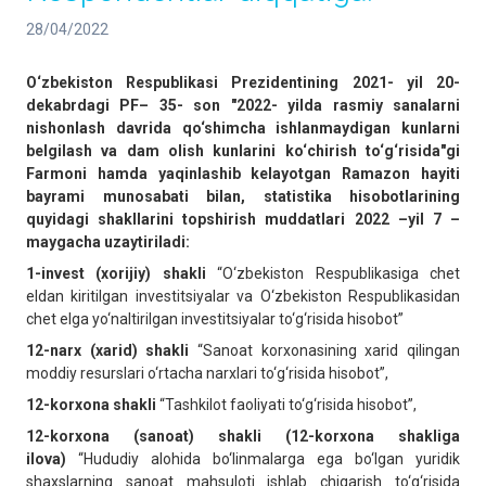
28/04/2022
O‘zbekiston Respublikasi Prezidentining 2021- yil 20-
dekabrdagi PF– 35- son "2022- yilda rasmiy sanalarni
nishonlash davrida qo‘shimcha ishlanmaydigan kunlarni
belgilash va dam olish kunlarini ko‘chirish to‘g‘risida"gi
Farmoni hamda yaqinlashib kelayotgan Ramazon hayiti
bayrami munosabati bilan, statistika hisobotlarining
quyidagi shakllarini topshirish muddatlari 2022 –yil 7 –
maygacha uzaytiriladi:
1-
invest (xorijiy) shakli
“O‘zbekiston Respublikasiga chet
eldan kiritilgan investitsiyalar va O‘zbekiston Respublikasidan
chet elga yo‘naltirilgan investitsiyalar to‘g‘risida hisobot”
12-narx (xarid) shakli
“Sanoat korxonasining xarid qilingan
moddiy resurslari o‘rtacha narxlari to‘g‘risida hisobot”,
12-korxona shakli
“Tashkilot faoliyati to‘g‘risida hisobot”,
12-korxona (sanoat) shakli (12-korxona shakliga
ilova)
“Hududiy alohida bo‘linmalarga ega bo‘lgan yuridik
shaxslarning sanoat mahsuloti ishlab chiqarish to‘g‘risida