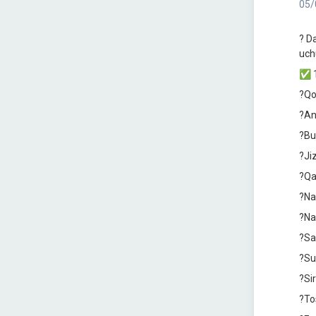
05/
? D
uch
✅ 1
?Qo
?Аn
?Bu
?Ji
?Qa
?Na
?Na
?Sa
?Su
?Si
?To