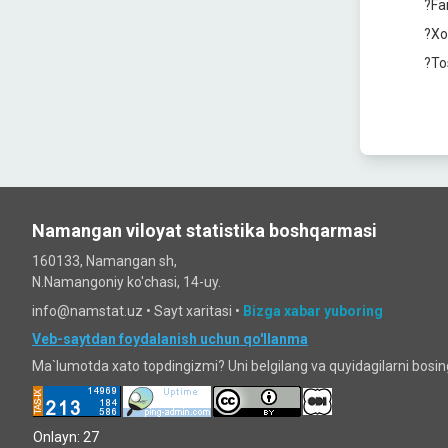
?Fa
?Xo
?To
Namangan viloyat statistika boshqarmasi
160133, Namangan sh,
N.Namangoniy ko'chasi, 14-uy.
info@namstat.uz •
Sayt xaritasi
•
Bizga xabar yuboring
Veb-saytdan foydalanish uchun qo'llanma
Ma`lumotda xato topdingizmi? Uni belgilang va quyidagilarni bosi
Onlayn: 27