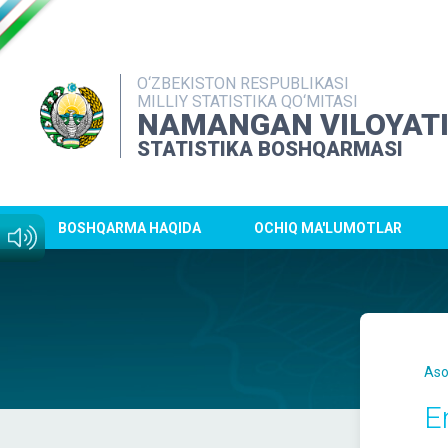
O‘ZBEKISTON RESPUBLIKASI
MILLIY STATISTIKA QO‘MITASI
NAMANGAN VILOYAT
STATISTIKA BOSHQARMASI
BOSHQARMA HAQIDA
OCHIQ MA'LUMOTLAR
Aso
E