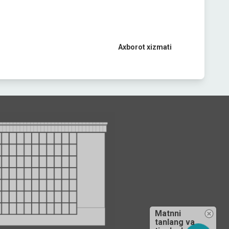
Axborot xizmati
Matnni
tanlang va