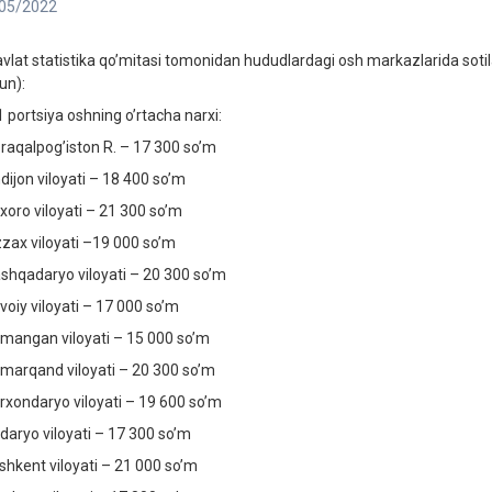
05/2022
avlat statistika qoʼmitasi tomonidan hududlardagi osh markazlarida sotila
un):
 portsiya oshning oʼrtacha narxi:
raqalpogʼiston R. – 17 300 soʼm
dijon viloyati – 18 400 soʼm
xoro viloyati – 21 300 soʼm
zzax viloyati –19 000 soʼm
shqadaryo viloyati – 20 300 soʼm
voiy viloyati – 17 000 soʼm
mangan viloyati – 15 000 soʼm
marqand viloyati – 20 300 soʼm
rxondaryo viloyati – 19 600 soʼm
rdaryo viloyati – 17 300 soʼm
shkent viloyati – 21 000 soʼm