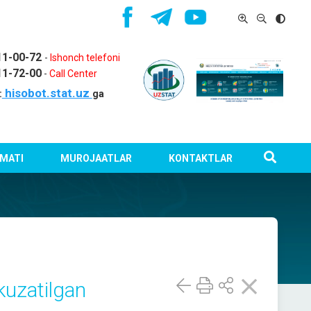
11-00-72
-
Ishonch telefoni
11-72-00
-
Call Center
hisobot.stat.uz
:
ga
MATI
MUROJAATLAR
KONTAKTLAR
kuzatilgan