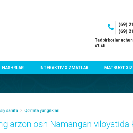
(69) 2
(69) 2
I
Tadbirkorlar uchun
o'tish
NASHRLAR
INTERAKTIV XIZMATLAR
MATBUOT XIZ
siy sahifa
Qo'mita yangiliklari
ng arzon osh Namangan viloyatida 