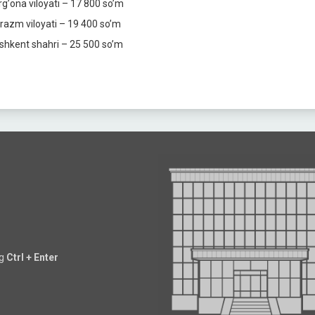
rgʼona viloyati – 17 800 soʼm
razm viloyati – 19 400 soʼm
shkent shahri – 25 500 soʼm
ng
Ctrl + Enter