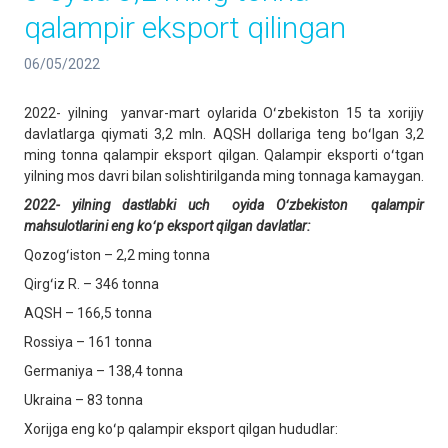
qalampir eksport qilingan
06/05/2022
2022- yilning yanvar-mart oylarida Oʻzbekiston 15 ta xorijiy
davlatlarga qiymati 3,2 mln. AQSH dollariga teng boʻlgan 3,2
ming tonna qalampir eksport qilgan. Qalampir eksporti oʻtgan
yilning mos davri bilan solishtirilganda ming tonnaga kamaygan.
2022- yilning dastlabki uch oyida Oʻzbekiston qalampir
mahsulotlarini eng koʻp eksport qilgan davlatlar:
Qozogʻiston – 2,2 ming tonna
Qirgʻiz R. – 346 tonna
AQSH – 166,5 tonna
Rossiya – 161 tonna
Germaniya – 138,4 tonna
Ukraina – 83 tonna
Xorijga eng koʻp qalampir eksport qilgan hududlar: