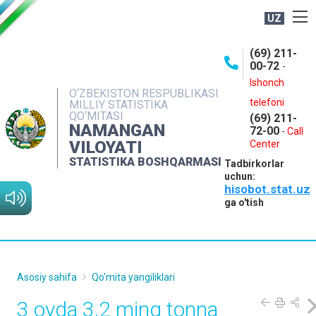
UZ
BOSHQARMA HAQIDA
(69) 211-
00-72
-
OCHIQ MA'LUMOTLAR
Ishonch
O‘ZBEKISTON RESPUBLIKASI
NASHRLAR
telefoni
MILLIY STATISTIKA
QO‘MITASI
(69) 211-
INTERAKTIV XIZMATLAR
NAMANGAN
72-00
-
Call
VILOYATI
MATBUOT XIZMATI
Center
STATISTIKA BOSHQARMASI
Tadbirkorlar
MUROJAATLAR
uchun:
hisobot.stat.uz
KONTAKTLAR
ga o'tish
Asosiy sahifa
Qo'mita yangiliklari
3 oyda 3,2 ming tonna