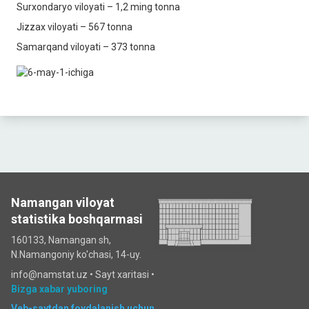
Surxondaryo viloyati – 1,2 ming tonna
Jizzax viloyati – 567 tonna
Samarqand viloyati – 373 tonna
Namangan viloyat
statistika boshqarmasi
160133, Namangan sh,
N.Namangoniy ko'chasi, 14-uy.
info@namstat.uz •
Sayt xaritasi
•
Bizga xabar yuboring
Veb-saytdan foydalanish uchun