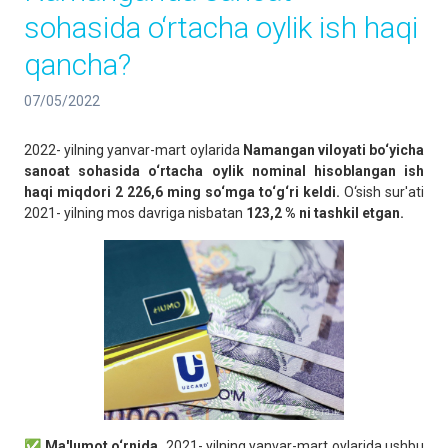
sohasida o‘rtacha oylik ish haqi
qancha?
07/05/2022
2022- yilning yanvar-mart oylarida
Namangan viloyati bo‘yicha
sanoat sohasida o‘rtacha oylik nominal hisoblangan ish
haqi miqdori 2 226,6 ming so‘mga to‘g‘ri keldi.
O‘sish sur'ati
2021- yilning mos davriga nisbatan
123,2 % ni tashkil etgan.
✅
Ma'lumot o‘rnida,
2021- yilning yanvar-mart oylarida ushbu