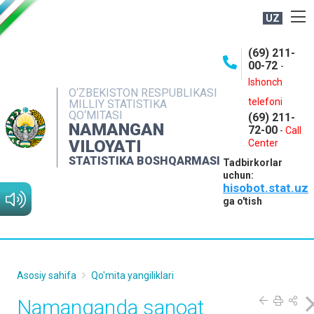
UZ
BOSHQARMA HAQIDA
(69) 211-
00-72
-
OCHIQ MA'LUMOTLAR
Ishonch
O‘ZBEKISTON RESPUBLIKASI
NASHRLAR
telefoni
MILLIY STATISTIKA
QO‘MITASI
(69) 211-
INTERAKTIV XIZMATLAR
NAMANGAN
72-00
-
Call
VILOYATI
MATBUOT XIZMATI
Center
STATISTIKA BOSHQARMASI
Tadbirkorlar
MUROJAATLAR
uchun:
hisobot.stat.uz
KONTAKTLAR
ga o'tish
Asosiy sahifa
Qo'mita yangiliklari
Namanganda sanoat