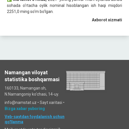
sohada o‘rtacha oylik nominal hisoblangan ish haqi miqdori
2251,0 ming so‘m bo‘lgan.
Axborot xizmati
Namangan viloyat
statistika boshqarmasi
160133, Namangan sh,
N.Namangoniy ko'chasi, 14-uy.
info@namstat.uz •
Sayt xaritasi
•
Bizga xabar yuboring
Veb-saytdan foydalanish uchun
qo'llanma