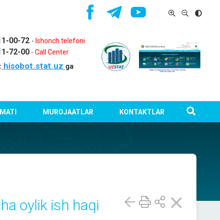
11-00-72
-
Ishonch telefoni
11-72-00
-
Call Center
hisobot.stat.uz
:
ga
MATI
MUROJAATLAR
KONTAKTLAR
a oylik ish haqi