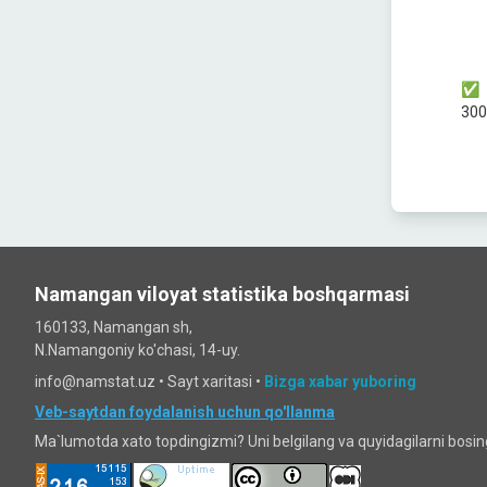
300
Namangan viloyat statistika boshqarmasi
160133, Namangan sh,
N.Namangoniy ko'chasi, 14-uy.
info@namstat.uz •
Sayt xaritasi
•
Bizga xabar yuboring
Veb-saytdan foydalanish uchun qo'llanma
Ma`lumotda xato topdingizmi? Uni belgilang va quyidagilarni bosi