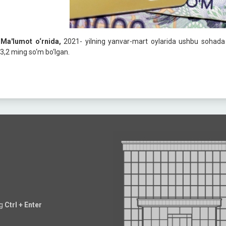
✅
Ma'lumot o‘rnida,
2021- yilning yanvar-mart oylarida ushbu sohada 
3,2 ming so‘m bo‘lgan.
ng
Ctrl + Enter