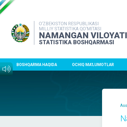
O‘ZBEKISTON RESPUBLIKASI
MILLIY STATISTIKA QO‘MITASI
NAMANGAN VILOYAT
STATISTIKA BOSHQARMASI
BOSHQARMA HAQIDA
OCHIQ MA'LUMOTLAR
Aso
N