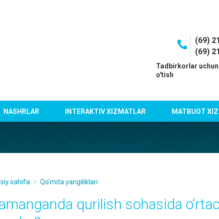
(69) 2
(69) 2
I
Tadbirkorlar uchun
o'tish
NASHRLAR
INTERAKTIV XIZMATLAR
MATBUOT XIZ
siy sahifa
Qo'mita yangiliklari
amanganda qurilish sohasida o‘rtach