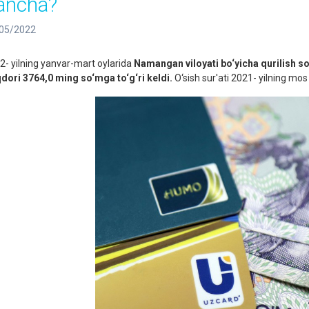
ancha?
05/2022
2- yilning yanvar-mart oylarida
Namangan viloyati bo‘yicha qurilish so
dori 3764,0 ming so‘mga to‘g‘ri keldi.
O‘sish sur'ati 2021- yilning mo