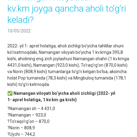
kv.km joyga qancha aholi to‘g‘ri
keladi?
10/05/2022
2022- yil 1- aprel holatiga, aholi zichligi bo‘yicha tahlillar shuni
ko‘rsatmoqdaki, Namangan viloyati bo‘yicha 1 kv.kmga 395,8
kishi, aholining eng zich joylashuvi Namangan shahri (1 kv.kmga
4431,0 kishi), Namangan (923,0 kishi), To‘raq‘rg‘on (870,0 kishi)
va Norin (808,9 kishi) tumanlarga to‘g‘ri kelgan bo‘lsa, aksincha
holat Pop tumanida (78,3 kishi) va Mingbuloq tumanida (178,1
kishi) to‘g‘ri kelmoqda.
✅
Namangan viloyati bo‘yicha aholi zichligi (2022- yil
1- aprel holatiga, 1 kv.km.ga kishi)
?Namangan sh – 4 431,0
?Namangan – 923,0
?To‘raqo‘rg‘on – 870,0
?Norin – 808,9
?Uychi – 744,2