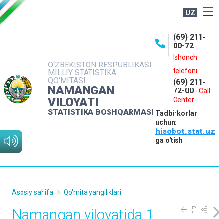
UZ
BOSHQARMA HAQIDA
(69) 211-
00-72
-
OCHIQ MA'LUMOTLAR
Ishonch
O‘ZBEKISTON RESPUBLIKASI
NASHRLAR
telefoni
MILLIY STATISTIKA
QO‘MITASI
(69) 211-
INTERAKTIV XIZMATLAR
NAMANGAN
72-00
-
Call
VILOYATI
MATBUOT XIZMATI
Center
STATISTIKA BOSHQARMASI
Tadbirkorlar
MUROJAATLAR
uchun:
hisobot.stat.uz
KONTAKTLAR
ga o'tish
Asosiy sahifa
Qo'mita yangiliklari
Namangan viloyatida 1