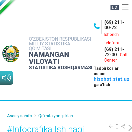
UZ
BOSHQARMA HAQIDA
(69) 211-
00-72
-
OCHIQ MA'LUMOTLAR
Ishonch
O‘ZBEKISTON RESPUBLIKASI
NASHRLAR
telefoni
MILLIY STATISTIKA
QO‘MITASI
(69) 211-
INTERAKTIV XIZMATLAR
NAMANGAN
72-00
-
Call
VILOYATI
MATBUOT XIZMATI
Center
STATISTIKA BOSHQARMASI
Tadbirkorlar
MUROJAATLAR
uchun:
hisobot.stat.uz
KONTAKTLAR
ga o'tish
Asosiy sahifa
Qo'mita yangiliklari
#Infografika Ish haqi