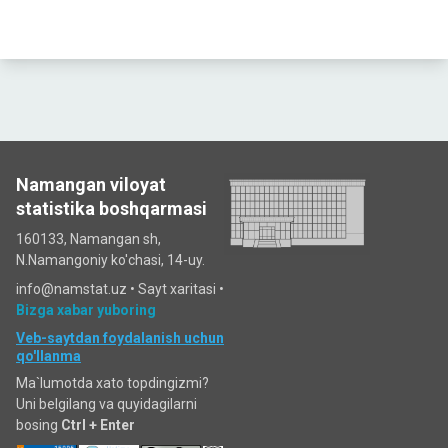
Namangan viloyat
statistika boshqarmasi
160133, Namangan sh,
N.Namangoniy ko'chasi, 14-uy.
info@namstat.uz •
Sayt xaritasi
•
Bizga xabar yuboring
Veb-saytdan foydalanish uchun
qo'llanma
Ma`lumotda xato topdingizmi?
Uni belgilang va quyidagilarni
bosing
Ctrl + Enter